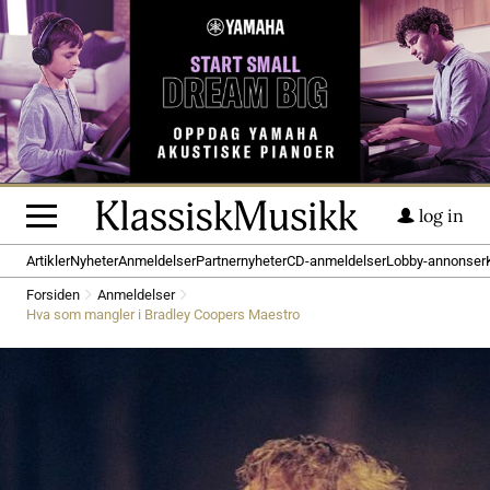
log in
Artikler
Nyheter
Anmeldelser
Partnernyheter
CD-anmeldelser
Lobby-annonser
Forsiden
Anmeldelser
Hva som mangler i Bradley Coopers Maestro