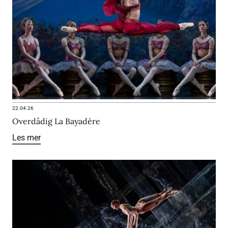
22.04.26
Overdådig La Bayadère
Les mer