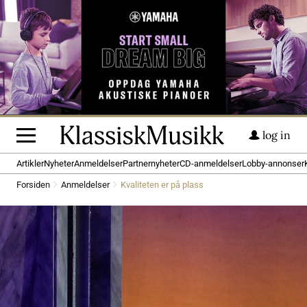
log in
Artikler
Nyheter
Anmeldelser
Partnernyheter
CD-anmeldelser
Lobby-annonser
Forsiden
Anmeldelser
Kvaliteten er på plass