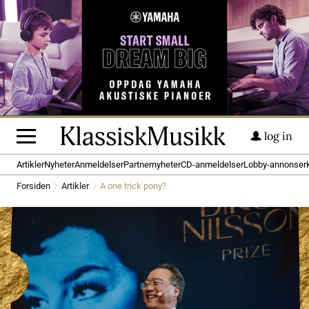
log in
Artikler
Nyheter
Anmeldelser
Partnernyheter
CD-anmeldelser
Lobby-annonser
Forsiden
Artikler
A one trick pony?