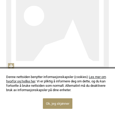
05.07.24
Denne nettsiden benytter informasjonskapsler (cookies)
Les mer om
hvorfor og hvilke her
. Vi er pliktig å informere deg om dette, og du kan
– Det er som å være en sportsutøver
fortsette å bruke nettsiden som normalt. Alternativt må du deaktivere
bruk av informasjonskapsler på dine enheter.
Les mer
Ok, jeg skjønner