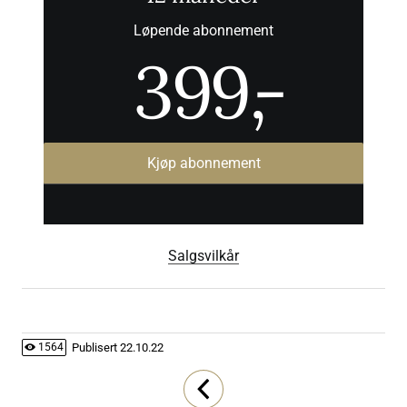
Løpende abonnement
399
,-
Kjøp abonnement
Salgsvilkår
Publisert
22.10.22
1564