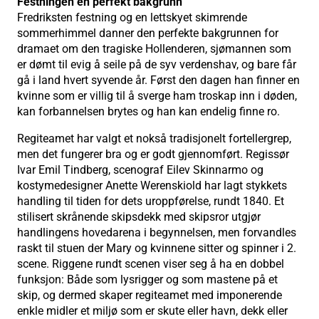
Festningen en perfekt bakgrunn
Fredriksten festning og en lettskyet skimrende
sommerhimmel danner den perfekte bakgrunnen for
dramaet om den tragiske Hollenderen, sjømannen som
er dømt til evig å seile på de syv verdenshav, og bare får
gå i land hvert syvende år. Først den dagen han finner en
kvinne som er villig til å sverge ham troskap inn i døden,
kan forbannelsen brytes og han kan endelig finne ro.
Regiteamet har valgt et nokså tradisjonelt fortellergrep,
men det fungerer bra og er godt gjennomført. Regissør
Ivar Emil Tindberg, scenograf Eilev Skinnarmo og
kostymedesigner Anette Werenskiold har lagt stykkets
handling til tiden for dets uroppførelse, rundt 1840. Et
stilisert skrånende skipsdekk med skipsror utgjør
handlingens hovedarena i begynnelsen, men forvandles
raskt til stuen der Mary og kvinnene sitter og spinner i 2.
scene. Riggene rundt scenen viser seg å ha en dobbel
funksjon: Både som lysrigger og som mastene på et
skip, og dermed skaper regiteamet med imponerende
enkle midler et miljø som er skute eller havn, dekk eller