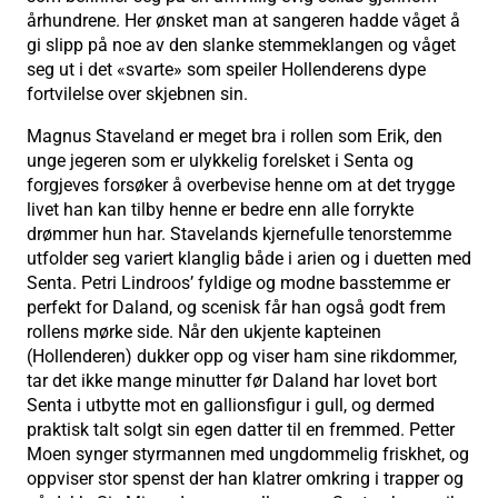
århundrene. Her ønsket man at sangeren hadde våget å
gi slipp på noe av den slanke stemmeklangen og våget
seg ut i det «svarte» som speiler Hollenderens dype
fortvilelse over skjebnen sin.
Magnus Staveland er meget bra i rollen som Erik, den
unge jegeren som er ulykkelig forelsket i Senta og
forgjeves forsøker å overbevise henne om at det trygge
livet han kan tilby henne er bedre enn alle forrykte
drømmer hun har. Stavelands kjernefulle tenorstemme
utfolder seg variert klanglig både i arien og i duetten med
Senta. Petri Lindroos’ fyldige og modne basstemme er
perfekt for Daland, og scenisk får han også godt frem
rollens mørke side. Når den ukjente kapteinen
(Hollenderen) dukker opp og viser ham sine rikdommer,
tar det ikke mange minutter før Daland har lovet bort
Senta i utbytte mot en gallionsfigur i gull, og dermed
praktisk talt solgt sin egen datter til en fremmed. Petter
Moen synger styrmannen med ungdommelig friskhet, og
oppviser stor spenst der han klatrer omkring i trapper og