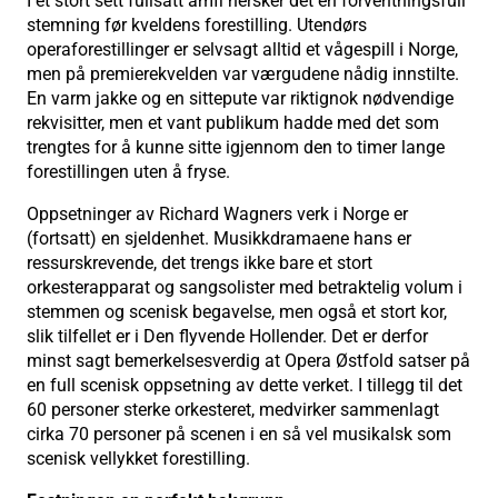
I et stort sett fullsatt amfi hersker det en forventningsfull
stemning før kveldens forestilling. Utendørs
operaforestillinger er selvsagt alltid et vågespill i Norge,
men på premierekvelden var værgudene nådig innstilte.
En varm jakke og en sittepute var riktignok nødvendige
rekvisitter, men et vant publikum hadde med det som
trengtes for å kunne sitte igjennom den to timer lange
forestillingen uten å fryse.
Oppsetninger av Richard Wagners verk i Norge er
(fortsatt) en sjeldenhet. Musikkdramaene hans er
ressurskrevende, det trengs ikke bare et stort
orkesterapparat og sangsolister med betraktelig volum i
stemmen og scenisk begavelse, men også et stort kor,
slik tilfellet er i Den flyvende Hollender. Det er derfor
minst sagt bemerkelsesverdig at Opera Østfold satser på
en full scenisk oppsetning av dette verket. I tillegg til det
60 personer sterke orkesteret, medvirker sammenlagt
cirka 70 personer på scenen i en så vel musikalsk som
scenisk vellykket forestilling.