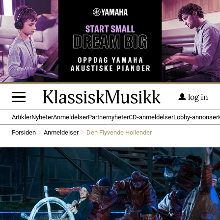
log in
Artikler
Nyheter
Anmeldelser
Partnernyheter
CD-anmeldelser
Lobby-annonser
Forsiden
Anmeldelser
Den Flyvende Hollender