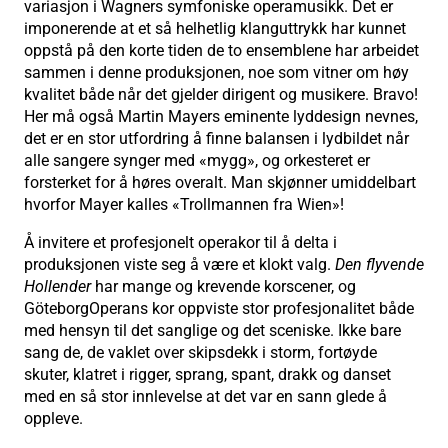
variasjon i Wagners symfoniske operamusikk. Det er
imponerende at et så helhetlig klanguttrykk har kunnet
oppstå på den korte tiden de to ensemblene har arbeidet
sammen i denne produksjonen, noe som vitner om høy
kvalitet både når det gjelder dirigent og musikere. Bravo!
Her må også Martin Mayers eminente lyddesign nevnes,
det er en stor utfordring å finne balansen i lydbildet når
alle sangere synger med «mygg», og orkesteret er
forsterket for å høres overalt. Man skjønner umiddelbart
hvorfor Mayer kalles «Trollmannen fra Wien»!
Å invitere et profesjonelt operakor til å delta i
produksjonen viste seg å være et klokt valg.
Den flyvende
Hollender
har mange og krevende korscener, og
GöteborgOperans kor oppviste stor profesjonalitet både
med hensyn til det sanglige og det sceniske. Ikke bare
sang de, de vaklet over skipsdekk i storm, fortøyde
skuter, klatret i rigger, sprang, spant, drakk og danset
med en så stor innlevelse at det var en sann glede å
oppleve.