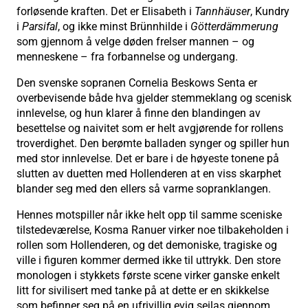
forløsende kraften. Det er Elisabeth i
Tannhäuser
, Kundry
i
Parsifal
, og ikke minst Brünnhilde i
Götterdämmerung
som gjennom å velge døden frelser mannen – og
menneskene – fra forbannelse og undergang.
Den svenske sopranen Cornelia Beskows Senta er
overbevisende både hva gjelder stemmeklang og scenisk
innlevelse, og hun klarer å finne den blandingen av
besettelse og naivitet som er helt avgjørende for rollens
troverdighet. Den berømte balladen synger og spiller hun
med stor innlevelse. Det er bare i de høyeste tonene på
slutten av duetten med Hollenderen at en viss skarphet
blander seg med den ellers så varme sopranklangen.
Hennes motspiller når ikke helt opp til samme sceniske
tilstedeværelse, Kosma Ranuer virker noe tilbakeholden i
rollen som Hollenderen, og det demoniske, tragiske og
ville i figuren kommer dermed ikke til uttrykk. Den store
monologen i stykkets første scene virker ganske enkelt
litt for sivilisert med tanke på at dette er en skikkelse
som befinner seg på en ufrivillig evig seilas gjennom