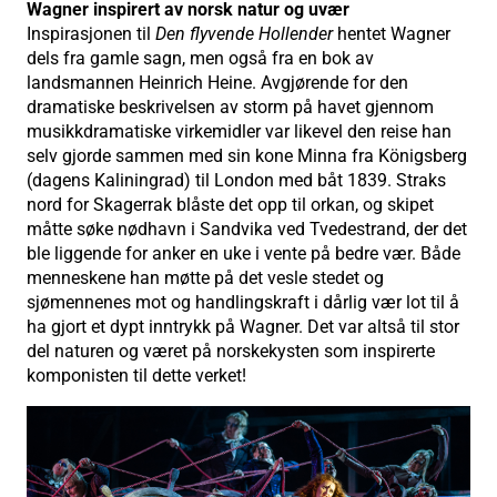
Wagner inspirert av norsk natur og uvær
Inspirasjonen til
Den flyvende Hollender
hentet Wagner
dels fra gamle sagn, men også fra en bok av
landsmannen Heinrich Heine. Avgjørende for den
dramatiske beskrivelsen av storm på havet gjennom
musikkdramatiske virkemidler var likevel den reise han
selv gjorde sammen med sin kone Minna fra Königsberg
(dagens Kaliningrad) til London med båt 1839. Straks
nord for Skagerrak blåste det opp til orkan, og skipet
måtte søke nødhavn i Sandvika ved Tvedestrand, der det
ble liggende for anker en uke i vente på bedre vær. Både
menneskene han møtte på det vesle stedet og
sjømennenes mot og handlingskraft i dårlig vær lot til å
ha gjort et dypt inntrykk på Wagner. Det var altså til stor
del naturen og været på norskekysten som inspirerte
komponisten til dette verket!