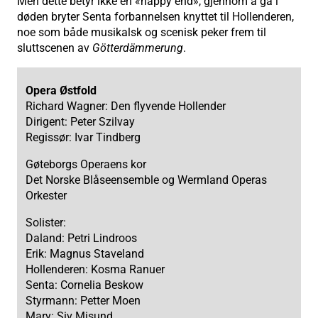
Men dette betyr ikke en «happy end», gjennom å gå i
døden bryter Senta forbannelsen knyttet til Hollenderen,
noe som både musikalsk og scenisk peker frem til
sluttscenen av
Götterdämmerung
.
Opera Østfold
Richard Wagner: Den flyvende Hollender
Dirigent: Peter Szilvay
Regissør: Ivar Tindberg
Gøteborgs Operaens kor
Det Norske Blåseensemble og Wermland Operas
Orkester
Solister:
Daland: Petri Lindroos
Erik: Magnus Staveland
Hollenderen: Kosma Ranuer
Senta: Cornelia Beskow
Styrmann: Petter Moen
Mary: Siv Misund