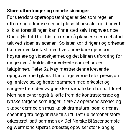
Store utfordringer og smarte løsninger
For utendørs operaoppsetninger er det som regel en
utfordring å finne en egnet plass til orkester og dirigent
slik at forestillingen kan finne sted selv i regnvær, noe
Opera Østfold har løst gjennom å plassere dem i et stort
telt ved siden av scenen. Solister, kor, dirigent og orkester
har dermed kontakt med hverandre bare gjennom
høyttalere og videoskjermer, og det blir en utfordring for
dirigenten å holde alle involverte samlet under
taktpinnen. Peter Szilvay mestrer denne krevende
oppgaven med glans. Han dirigerer med stor presisjon
og innlevelse, og henter sammen med orkester og
sangere frem den wagnerske dramatikken fra partituret.
Men han evner også å løfte frem de kontrasterende og
lyriske fargene som ligger i flere av operaens scener, og
skaper dermed en musikalsk dramaturgi som dirrer av
spenning fra begynnelse til slutt. Det 60 personer store
orkesteret, satt sammen av Det Norske Blåseensemble
og Wermland Operas orkester, oppviser stor klanglig