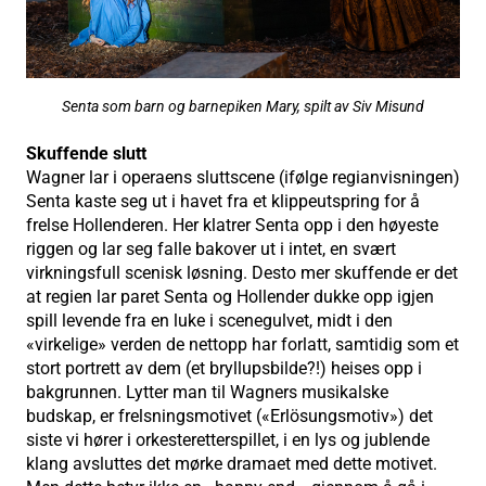
Senta som barn og barnepiken Mary, spilt av Siv Misund
Skuffende slutt
Wagner lar i operaens sluttscene (ifølge regianvisningen)
Senta kaste seg ut i havet fra et klippeutspring for å
frelse Hollenderen. Her klatrer Senta opp i den høyeste
riggen og lar seg falle bakover ut i intet, en svært
virkningsfull scenisk løsning. Desto mer skuffende er det
at regien lar paret Senta og Hollender dukke opp igjen
spill levende fra en luke i scenegulvet, midt i den
«virkelige» verden de nettopp har forlatt, samtidig som et
stort portrett av dem (et bryllupsbilde?!) heises opp i
bakgrunnen. Lytter man til Wagners musikalske
budskap, er frelsningsmotivet («Erlösungsmotiv») det
siste vi hører i orkesteretterspillet, i en lys og jublende
klang avsluttes det mørke dramaet med dette motivet.