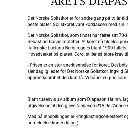
ÅRETS DIAPAS
Det Norske Solistkor er for andre gang på to år til
beste plater. Solistkoret vant korklassen med sin 
Det Norske Solistkor, som i høst har feiret sitt 70
Sebastian Bachs motetter. At koret nå tildeles pris
Italienske Luciano Berio regnes blant 1900-tallets
Hovedverket på platen,
Coro
, stiller så store krav 
- Prisen er en stor anerkjennelse for koret. Det bet
sier daglig leder for Det Norske Solistkor, Ingvild 
oppmerksomhet den kan få. Vi håper en pris som dett
Blant tusenvis av album som Diapason får inn, lag
utgivelsene til den gjeve
Diapason d’Or de l’Année
s
Med på innspillingen er Kringkastingsorkesteret o
anmeldelse finner du
her
)