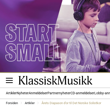
Artikler
Nyheter
Anmeldelser
Partnernyheter
CD-anmeldelser
Lobby-an
Forsiden
Artikler
Årets Diapason d’or til Det Norske Solistkor