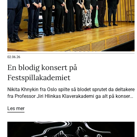
02.06.26
En blodig konsert på
Festspillakademiet
Nikita Khnykin fra Oslo spilte så blodet sprutet da deltakere
fra Professor Jiri Hlinkas Klaverakademi ga alt på konsert i
Universitetetsaulaen i Bergen. Konserten er en del av
Les mer
Festspillene.