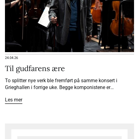
24.04.26
Til gudfarens ære
To splitter nye verk ble fremført på samme konsert i
Grieghallen i forrige uke. Begge komponistene er
bergensere og er født med 40 års mellomrom. Ørjan Matres
Les mer
Pianokonsert og Ketil Hvoslefs
The Godfather
mottok
strålende applaus.