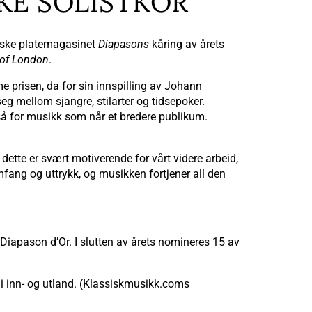
SKE SOLISTKOR
anske platemagasinet
Diapasons
kåring av årets
 of London
.
me prisen, da for sin innspilling av Johann
eg mellom sjangre, stilarter og tidsepoker.
gså for musikk som når et bredere publikum.
m dette er svært motiverende for vårt videre arbeid,
ang og uttrykk, og musikken fortjener all den
Diapason d’Or. I slutten av årets nomineres 15 av
 i inn- og utland. (Klassiskmusikk.coms