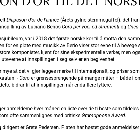
ON D’OR TIL DET NOR
delt
Diapason d’or de l’année
(Årets gylne stemmegaffel), det fr
innspilling av Luciano Berios
Coro per voci ed strumenti
og
Cries
-årsjubileum, var i 2018 det første norske kor til å motta den sam
en for en plate med musikk av Berio viser stor evne til å bevege s
 store komponister, kjent for sine eksperimentelle verker, men o
til utøverne at innspillingen i seg selv er en begivenhet.
yr mye at det vi gjør legges merke til internasjonalt, og priser so
Skaatan. -
Coro
er grensesprengende på mange måter – både i omf
e bidrar til at innspillingen når enda flere lyttere.
er anmelderne hver måned en liste over de ti beste som tildeles 
om ofte sammenlignes med britiske
Gramophone Award
.
g dirigent er Grete Pedersen. Platen har høstet gode anmeldelser