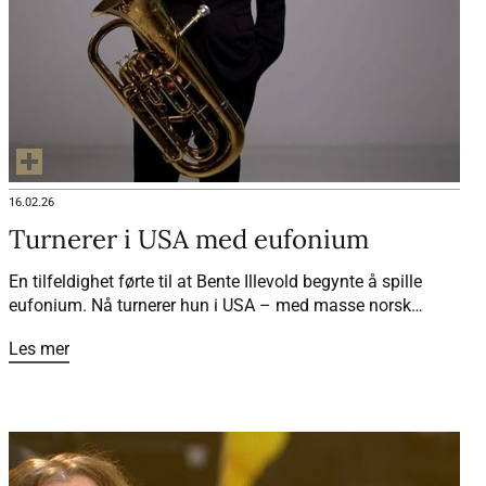
16.02.26
Turnerer i USA med eufonium
En tilfeldighet førte til at Bente Illevold begynte å spille
eufonium. Nå turnerer hun i USA – med masse norsk
musikk på programmet.
Les mer