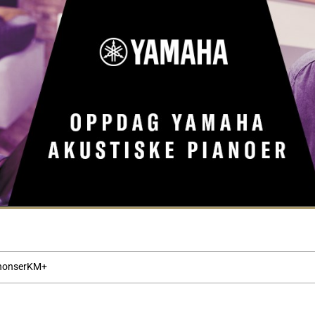
nonser
KM+