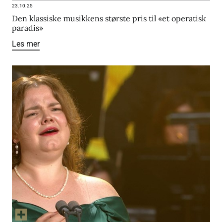
23.10.25
Den klassiske musikkens største pris til «et operatisk
paradis»
Les mer