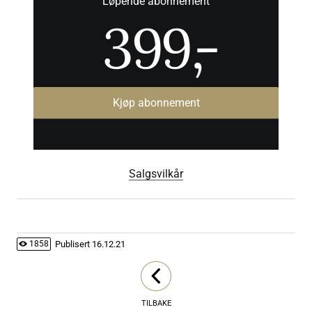
Løpende abonnement
399
,-
Kjøp abonnement
Salgsvilkår
Publisert
16.12.21
1858
TILBAKE