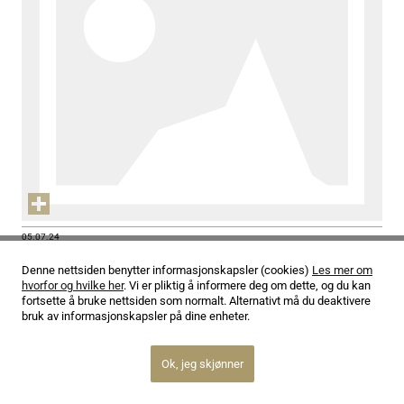
05.07.24
– Det er som å være en sportsutøver
Denne nettsiden benytter informasjonskapsler (cookies)
Les mer om
hvorfor og hvilke her
. Vi er pliktig å informere deg om dette, og du kan
Les mer
fortsette å bruke nettsiden som normalt. Alternativt må du deaktivere
bruk av informasjonskapsler på dine enheter.
Ok, jeg skjønner