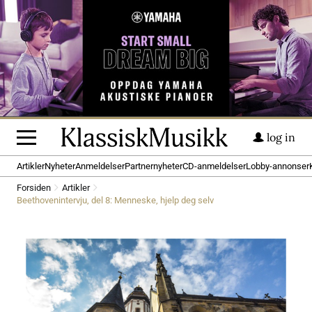
log in
Artikler
Nyheter
Anmeldelser
Partnernyheter
CD-anmeldelser
Lobby-annonser
Forsiden
Artikler
Beethovenintervju, del 8: Menneske, hjelp deg selv