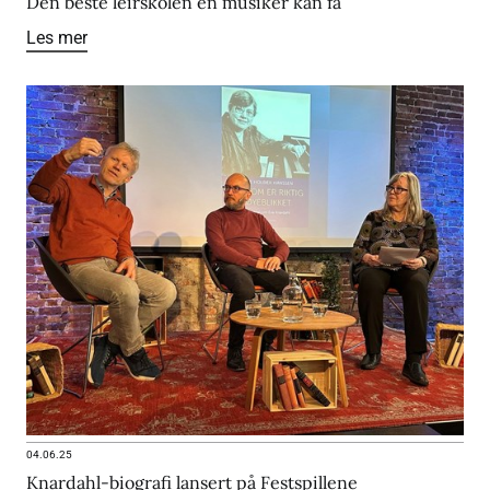
Den beste leirskolen en musiker kan få
Les mer
04.06.25
Knardahl-biografi lansert på Festspillene