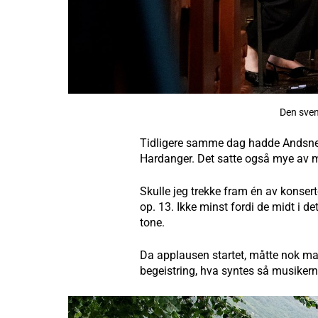
Den sven
Tidligere samme dag hadde Andsnes o
Hardanger. Det satte også mye av mu
Skulle jeg trekke fram én av konse
op. 13. Ikke minst fordi de midt i de
tone.
Da applausen startet, måtte nok man
begeistring, hva syntes så musiker