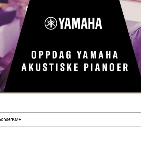
nonser
KM+