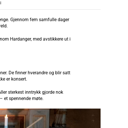
l
n lenge. Gjennom fem samfulle dager
eld.
ennom Hardanger, med avstikkere ut i
er. De finner hverandre og blir satt
ke er konsert.
ller sterkest inntrykk gjorde nok
d – et spennende møte.