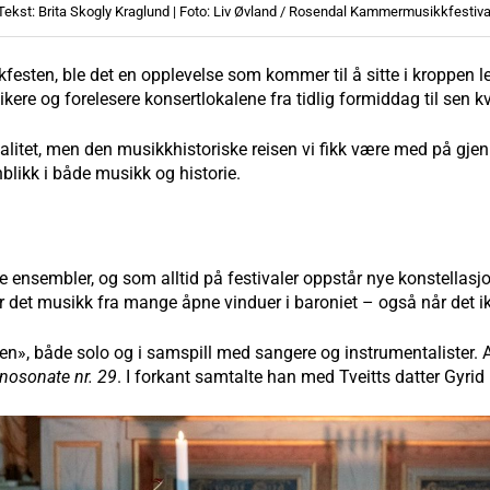
Tekst: Brita Skogly Kraglund | Foto: Liv Øvland / Rosendal Kammermusikkfestiva
kkfesten, ble det en opplevelse som kommer til å sitte i kroppe
ere og forelesere konsertlokalene fra tidlig formiddag til sen kv
kvalitet, men den musikkhistoriske reisen vi fikk være med på gj
nblikk i både musikk og historie.
e ensembler, og som alltid på festivaler oppstår nye konstellasjon
r det musikk fra mange åpne vinduer i baroniet – også når det ik
iden», både solo og i samspill med sangere og instrumentalister. A
nosonate nr. 29
. I forkant samtalte han med Tveitts datter Gyri