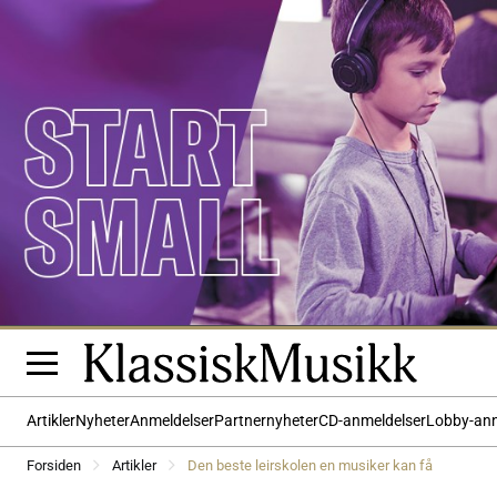
Artikler
Nyheter
Anmeldelser
Partnernyheter
CD-anmeldelser
Lobby-an
Forsiden
Artikler
Den beste leirskolen en musiker kan få