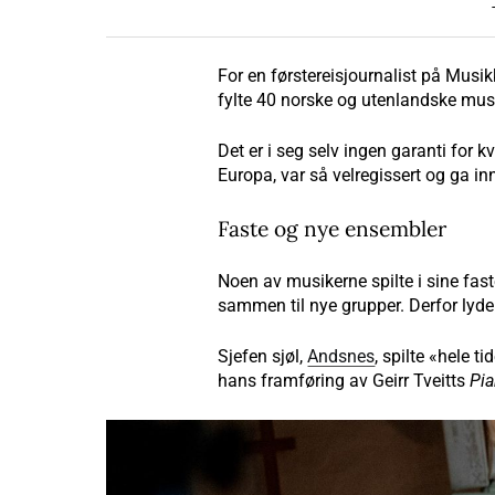
For en førstereisjournalist på Musi
fylte 40 norske og utenlandske musik
Det er i seg selv ingen garanti for 
Europa, var så velregissert og ga in
Faste og nye ensembler
Noen av musikerne spilte i sine fast
sammen til nye grupper. Derfor lyde
Sjefen sjøl,
Andsnes
, spilte «hele t
hans framføring av Geirr Tveitts
Pia