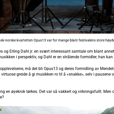
sk-norske kvartetten Opus13 var for mange blant festivalens store høyd
g Erling Dahl jr. en svært interessant samtale om blant annet 
sikken i perspektiv, og Dahl er en strålende formidler; han kan 
rtopplevelsene, må det bli Opus13 og deres formidling av Mend
t virtuose greide å gi musikken ro til å «snakke», selv i pausene o
g en øyekrok tørkes. Det var så vakkert og virkningsfullt. Men 
ne?