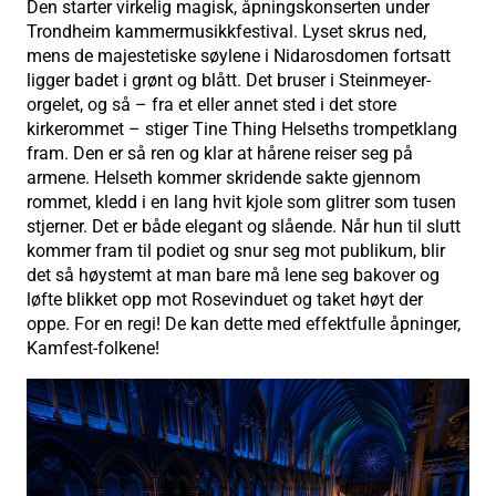
Den starter virkelig magisk, åpningskonserten under
Trondheim kammermusikkfestival. Lyset skrus ned,
mens de majestetiske søylene i Nidarosdomen fortsatt
ligger badet i grønt og blått. Det bruser i Steinmeyer-
orgelet, og så – fra et eller annet sted i det store
kirkerommet – stiger Tine Thing Helseths trompetklang
fram. Den er så ren og klar at hårene reiser seg på
armene. Helseth kommer skridende sakte gjennom
rommet, kledd i en lang hvit kjole som glitrer som tusen
stjerner. Det er både elegant og slående. Når hun til slutt
kommer fram til podiet og snur seg mot publikum, blir
det så høystemt at man bare må lene seg bakover og
løfte blikket opp mot Rosevinduet og taket høyt der
oppe. For en regi! De kan dette med effektfulle åpninger,
Kamfest-folkene!