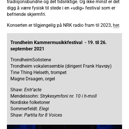
tradisjonsbundne og det tidsriktige. Og ikke minst er det
digg å være fysisk til stede i en «udig» festival som er
befriende skjermfri.
Konserten er tilgjengelig på NRK radio fram til 2023,
her
.
Trondheim Kammermusikkfestival - 19. til 26.
september 2021
TrondheimSolistene
Trondheim vokalensemble (dirigent Frank Havrøy)
Tine Thing Helseth, trompet
Magne Draagen, orgel
Shaw:
Entr’acte
Mendelssohn:
Strykesymfoni nr. 10 i h-moll
Nordiske folketoner
Sommerfeldt:
Elegi
Shaw:
Partita for 8 Voices