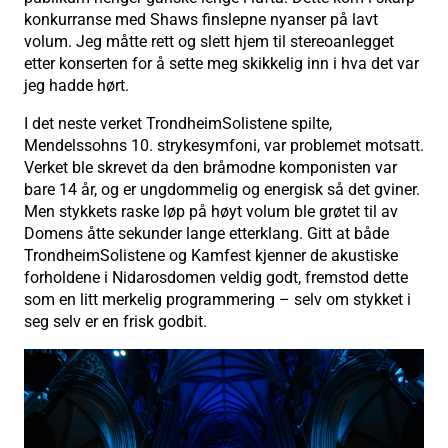
konkurranse med Shaws finslepne nyanser på lavt
volum. Jeg måtte rett og slett hjem til stereoanlegget
etter konserten for å sette meg skikkelig inn i hva det var
jeg hadde hørt.
I det neste verket TrondheimSolistene spilte,
Mendelssohns 10. strykesymfoni, var problemet motsatt.
Verket ble skrevet da den bråmodne komponisten var
bare 14 år, og er ungdommelig og energisk så det gviner.
Men stykkets raske løp på høyt volum ble grøtet til av
Domens åtte sekunder lange etterklang. Gitt at både
TrondheimSolistene og Kamfest kjenner de akustiske
forholdene i Nidarosdomen veldig godt, fremstod dette
som en litt merkelig programmering – selv om stykket i
seg selv er en frisk godbit.