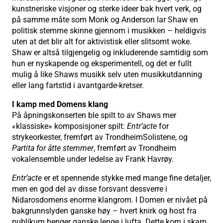
kunstneriske visjoner og sterke ideer bak hvert verk, og
på samme måte som Monk og Anderson lar Shaw en
politisk stemme skinne gjennom i musikken – heldigvis
uten at det blir alt for aktivistisk eller slitsomt woke.
Shaw er altså tilgjengelig og inkluderende samtidig som
hun er nyskapende og eksperimentell, og det er fullt
mulig å like Shaws musikk selv uten musikkutdanning
eller lang fartstid i avantgarde-kretser.
I kamp med Domens klang
På åpningskonserten ble spilt to av Shaws mer
«klassiske» komposisjoner spilt:
Entr’acte
for
strykeorkester, fremført av TrondheimSolistene, og
Partita for åtte stemmer
, fremført av Trondheim
vokalensemble under ledelse av Frank Havrøy.
Entr’acte
er et spennende stykke med mange fine detaljer,
men en god del av disse forsvant dessverre i
Nidarosdomens enorme klangrom. I Domen er nivået på
bakgrunnslyden ganske høy – hvert knirk og host fra
publikum henger ganske lenge i lufta. Dette kom i skarp