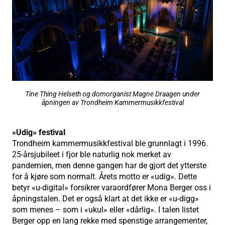
Tine Thing Helseth og domorganist Magne Draagen under
åpningen av Trondheim Kammermusikkfestival
«Udig» festival
Trondheim kammermusikkfestival ble grunnlagt i 1996.
25-årsjubileet i fjor ble naturlig nok merket av
pandemien, men denne gangen har de gjort det ytterste
for å kjøre som normalt. Årets motto er «udig». Dette
betyr «u-digital» forsikrer varaordfører Mona Berger oss i
åpningstalen. Det er også klart at det ikke er «u-digg»
som menes – som i «ukul» eller «dårlig». I talen listet
Berger opp en lang rekke med spenstige arrangementer,