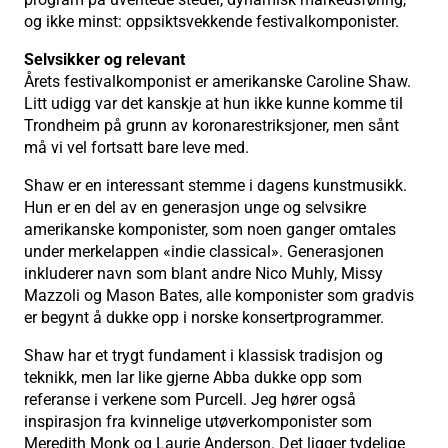
og ikke minst: oppsiktsvekkende festivalkomponister.
Selvsikker og relevant
Årets festivalkomponist er amerikanske Caroline Shaw.
Litt udigg var det kanskje at hun ikke kunne komme til
Trondheim på grunn av koronarestriksjoner, men sånt
må vi vel fortsatt bare leve med.
Shaw er en interessant stemme i dagens kunstmusikk.
Hun er en del av en generasjon unge og selvsikre
amerikanske komponister, som noen ganger omtales
under merkelappen «indie classical». Generasjonen
inkluderer navn som blant andre Nico Muhly, Missy
Mazzoli og Mason Bates, alle komponister som gradvis
er begynt å dukke opp i norske konsertprogrammer.
Shaw har et trygt fundament i klassisk tradisjon og
teknikk, men lar like gjerne Abba dukke opp som
referanse i verkene som Purcell. Jeg hører også
inspirasjon fra kvinnelige utøverkomponister som
Meredith Monk og Laurie Anderson. Det ligger tydelige