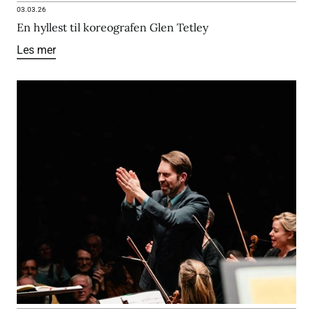
03.03.26
En hyllest til koreografen Glen Tetley
Les mer