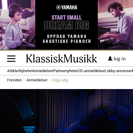
log in
Artikler
Nyheter
Anmeldelser
Partnernyheter
CD-anmeldelser
Lobby-annonser
Forsiden
Anmeldelser
Digg udig