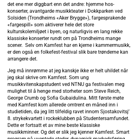
det ene mer diggbart enn det andre: hjemme hos-
konserter, avantgarde musikkteater i Dokkparken ved
Solsiden (Trondheims «Aker Brygge»), fargesprakende
«fargespill» som aktiverer hele det store
kulturskolemiljøet i byen, og naturligvis en lang rekke
klassiske konserter rundt om på Trondheims mange
scener. Selv om Kamfest har en kjerne i kammermusikk,
er den også en folkefest-festival slik bare trønderne kan
arrangere det.
Jeg må innrømme at jeg kanskje ikke er helt uhildet når
jeg skal skrive om Kamfest. Som ung
musikkvitenskapstudent ved NTNU ga festivalen meg
mulighet til å henge med storheter som Steve Reich,
George Crumb og Sofia Gubaidulina. Mitt første møte
med Kamfest kom allerede omtrent en måned inn i
studietiden, da jeg litt tilfeldig ravet innom Sjostakovitsj’
8. strykekvartett i rockeklubben på Studentersamfundet.
Dette er fortsatt et av mine beste klassiske
musikkminner. Og det er slik jeg kjenner Kamfest. Smart
program på uventede steder, dynamisk markedsføring,