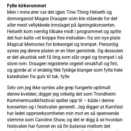
Fylte kirkerommet
Men i mine ører var det igjen Tine Thing Helseth og
domorganist Magne Draagen som ble stående for det
aller mest vellykkede innslaget på åpningskonserten.
Helseth kom nemlig tilbake midt i programmet og spilte
det hun kalte «et knippe fine melodier» fra sin nye plate
Magical Memories
for kirkeorgel og trompet. Personlig
synes jeg denne platen er en liten genistrek. Og dessuten
er det akustisk sett få ting som slår orgel og trompet i så
store rom. Draagen registrerte orgelet smakfull og fint,
og gjorde at vi endelig fikk fyldige klanger som fylte hele
katedralen fra gulv til tak. fylle
Selv om jeg ikke syntes alle grep fungerte optimalt
denne kvelden, digger jeg virkelig det som Trondheim
Kammermusikkfestival spiller opp til – både i denne
konserten og i festivalen generelt. Jeg digger at Kamfest
har ledet oppmerksomheten min mot en så spennende
stemme som Caroline Shaw, og det er digg å se hvordan
festivalen har funnet en så fin balanse mellom det