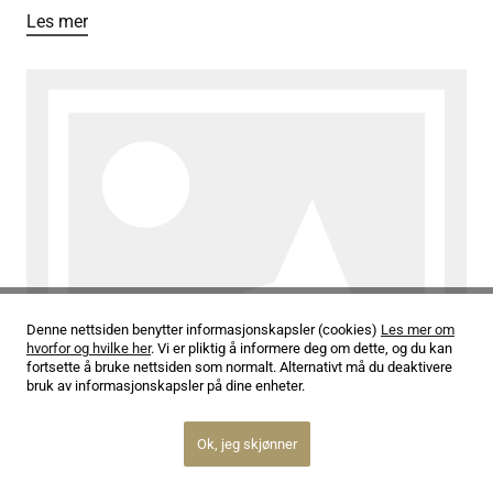
Les mer
Denne nettsiden benytter informasjonskapsler (cookies)
Les mer om
hvorfor og hvilke her
. Vi er pliktig å informere deg om dette, og du kan
fortsette å bruke nettsiden som normalt. Alternativt må du deaktivere
bruk av informasjonskapsler på dine enheter.
16.09.25
Ok, jeg skjønner
Når hele huset samarbeider!