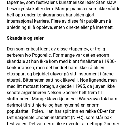
taperne», som festivalens kunstneriske leder Stanisław
Leszczyński kaller dem. Mange pianister som ikke nådde
helt opp under konkurransen, har siden gjort
internasjonal karriere. Flere av disse får publikum nå
anledning til å oppleve, enten direkte eller på internett.
Skandale og seier
Den som er best kjent av disse «taperne», er trolig
serberen Ivo Pogorelic. For mange var det en enorm
skandale at han ikke kom med blant finalistene i 1980-
konkurransen, men det hindret ham ikke i å bli en
etterspurt og bejublet utøver på sitt instrument i årene
etterpå. Bitterheten satt nok likevel i. Noe lignende, men
med litt motsatt fortegn, skjedde i 1995, da juryen ikke
sendte argentineren Nelson Goerner helt frem til
sluttrunden. Mange klaverkjennere i Warszawa tok ham
derimot til sitt hjerte, og han nyter nå en enorm
popularitet i Polen. Han har spilt inn en rekke CD-er for
Det nasjonale Chopin-instituttet (NIFC), som står bak
festivalen. Det var derfor ikke uventet at nettopp Goerner