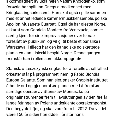
akkompagnert av ukraineren Vadim Kholodenko, som
forøvrig har spilt inn Griegs a-mollkonsert med
Kringkastingsorkesteret. Han skal også spille sammen
med et annet ledende kammermusikkensemble, polske
Apollon Musagète Quartett. Også de har gjestet Norge,
akkurat som Gabriela Montero fra Venezuela, som er
særlig kjent for sine improvisasjoner over temaer
foreslått av publikum, og vil gi til beste et par slike i
Warszawa. I tillegg har den kanadiske polskættede
pianisten Jan Lisiecki besøkt Norge. Denne gangen
fremstår han i rollen som akkompagnatør.
Stanisław Leszczyński er glad for å fortelle at iallfall ett
orkester står på programmet, nemlig Fabio Biondis
Europa Galante. Som han sier, ønsker Chopin-instituttet
å holde ord og gjennomføre planen med å fremføre
samtlige operaer av Stanisław Moniuszko på
originalinstrumenter frem til avslutningen av den fire år
lange feiringen av Polens underkjente operakomponist.
Den begynte i fjor, og skal vare frem til 2022. Da vil det
være 150 år siden han døde. I år står hans