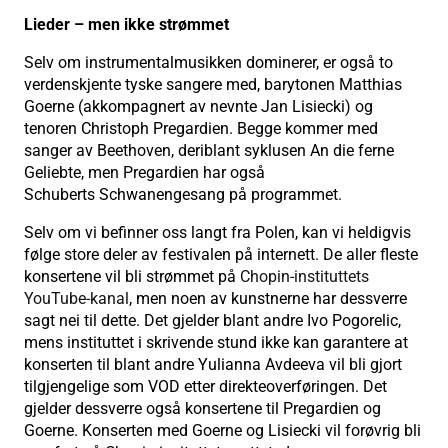
Lieder – men ikke strømmet
Selv om instrumentalmusikken dominerer, er også to
verdenskjente tyske sangere med, barytonen Matthias
Goerne (akkompagnert av nevnte Jan Lisiecki) og
tenoren Christoph Pregardien. Begge kommer med
sanger av Beethoven, deriblant syklusen An die ferne
Geliebte, men Pregardien har også
Schuberts Schwanengesang på programmet.
Selv om vi befinner oss langt fra Polen, kan vi heldigvis
følge store deler av festivalen på internett. De aller fleste
konsertene vil bli strømmet på
Chopin-instituttets
YouTube-kanal
, men noen av kunstnerne har dessverre
sagt nei til dette. Det gjelder blant andre Ivo Pogorelic,
mens instituttet i skrivende stund ikke kan garantere at
konserten til blant andre Yulianna Avdeeva vil bli gjort
tilgjengelige som VOD etter direkteoverføringen. Det
gjelder dessverre også konsertene til Pregardien og
Goerne. Konserten med Goerne og Lisiecki vil forøvrig bli