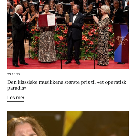
23.10.25
Den klassiske musikkens største pris til «et operatisk
paradis»
Les mer