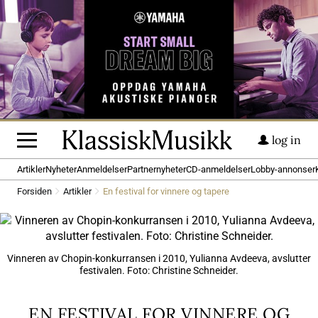
log in
Artikler
Nyheter
Anmeldelser
Partnernyheter
CD-anmeldelser
Lobby-annonser
Forsiden
Artikler
En festival for vinnere og tapere
Vinneren av Chopin-konkurransen i 2010, Yulianna Avdeeva, avslutter
festivalen. Foto: Christine Schneider.
EN FESTIVAL FOR VINNERE OG