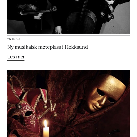
25.09.25
Ny musikalsk møteplass i Hokksund
Les mer