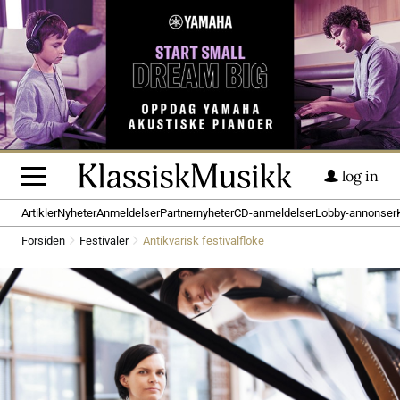
log in
Artikler
Nyheter
Anmeldelser
Partnernyheter
CD-anmeldelser
Lobby-annonser
Forsiden
Festivaler
Antikvarisk festivalfloke