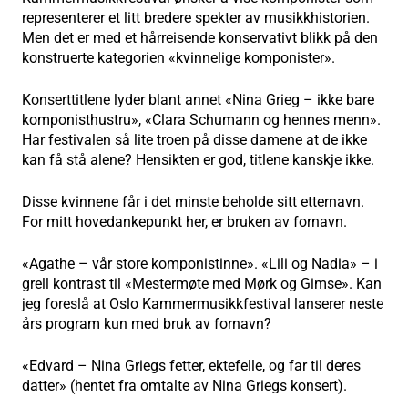
representerer et litt bredere spekter av musikkhistorien.
Men det er med et hårreisende konservativt blikk på den
konstruerte kategorien «kvinnelige komponister».
Konserttitlene lyder blant annet «Nina Grieg – ikke bare
komponisthustru», «Clara Schumann og hennes menn».
Har festivalen så lite troen på disse damene at de ikke
kan få stå alene? Hensikten er god, titlene kanskje ikke.
Disse kvinnene får i det minste beholde sitt etternavn.
For mitt hovedankepunkt her, er bruken av fornavn.
«Agathe – vår store komponistinne». «Lili og Nadia» – i
grell kontrast til «Mestermøte med Mørk og Gimse». Kan
jeg foreslå at Oslo Kammermusikkfestival lanserer neste
års program kun med bruk av fornavn?
«Edvard – Nina Griegs fetter, ektefelle, og far til deres
datter» (hentet fra omtalte av Nina Griegs konsert).