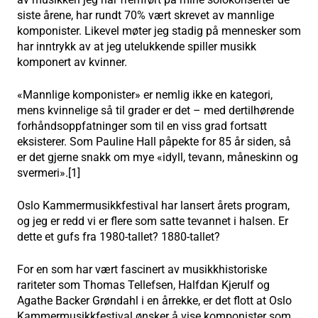
siste årene, har rundt 70% vært skrevet av mannlige
komponister. Likevel møter jeg stadig på mennesker som
har inntrykk av at jeg utelukkende spiller musikk
komponert av kvinner.
«Mannlige komponister» er nemlig ikke en kategori,
mens kvinnelige så til grader er det – med dertilhørende
forhåndsoppfatninger som til en viss grad fortsatt
eksisterer. Som Pauline Hall påpekte for 85 år siden, så
er det gjerne snakk om mye «idyll, tevann, måneskinn og
svermeri».[1]
Oslo Kammermusikkfestival har lansert årets program,
og jeg er redd vi er flere som satte tevannet i halsen. Er
dette et gufs fra 1980-tallet? 1880-tallet?
For en som har vært fascinert av musikkhistoriske
rariteter som Thomas Tellefsen, Halfdan Kjerulf og
Agathe Backer Grøndahl i en årrekke, er det flott at Oslo
Kammermusikkfestival ønsker å vise komponister som