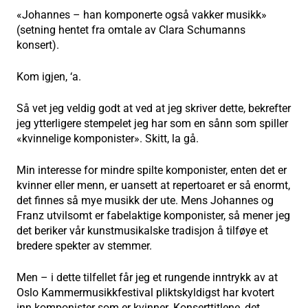
«Johannes – han komponerte også vakker musikk»
(setning hentet fra omtale av Clara Schumanns
konsert).
Kom igjen, ‘a.
Så vet jeg veldig godt at ved at jeg skriver dette, bekrefter
jeg ytterligere stempelet jeg har som en sånn som spiller
«kvinnelige komponister». Skitt, la gå.
Min interesse for mindre spilte komponister, enten det er
kvinner eller menn, er uansett at repertoaret er så enormt,
det finnes så mye musikk der ute. Mens Johannes og
Franz utvilsomt er fabelaktige komponister, så mener jeg
det beriker vår kunstmusikalske tradisjon å tilføye et
bredere spekter av stemmer.
Men – i dette tilfellet får jeg et rungende inntrykk av at
Oslo Kammermusikkfestival pliktskyldigst har kvotert
inn komponister som er kvinner. Konserttitlene, det