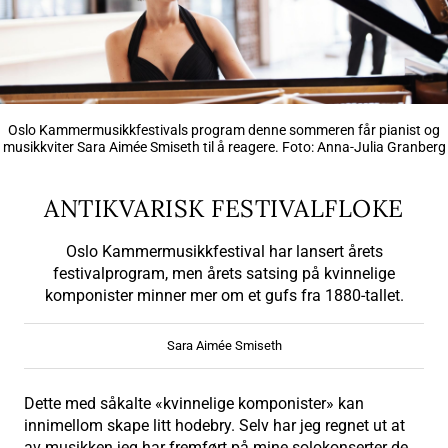
Oslo Kammermusikkfestivals program denne sommeren får pianist og
musikkviter Sara Aimée Smiseth til å reagere. Foto: Anna-Julia Granberg
ANTIKVARISK FESTIVALFLOKE
Oslo Kammermusikkfestival har lansert årets
festivalprogram, men årets satsing på kvinnelige
komponister minner mer om et gufs fra 1880-tallet.
Sara Aimée Smiseth
Dette med såkalte «kvinnelige komponister» kan
innimellom skape litt hodebry. Selv har jeg regnet ut at
av musikken jeg har fremført på mine solokonserter de