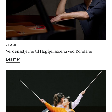
25.06.26
Verdensstjerne til Høgfjellsscena ved Rondane
Les mer