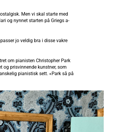
nostalgisk. Men vi skal starte med
ari og nynnet starten på Griegs a-
asser jo veldig bra i disse vakre
tret om pianisten Christopher Park
et og prisvinnende kunstner, som
nskelig pianistisk sett. «Park så på