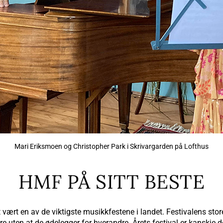
Mari Eriksmoen og Christopher Park i Skrivargarden på Lofthus
HMF PÅ SITT BESTE
ært en av de viktigste musikkfestene i landet. Festivalens stor
 uten at de ødelegger for hverandre. Årets festival er kanskje det 