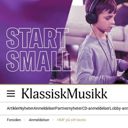
Artikler
Nyheter
Anmeldelser
Partnernyheter
CD-anmeldelser
Lobby-an
Forsiden
Anmeldelser
HMF på sitt beste