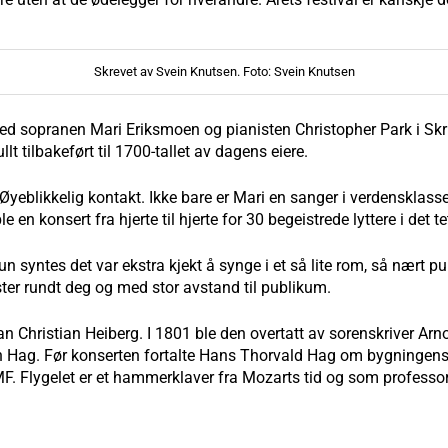
Skrevet av Svein Knutsen. Foto: Svein Knutsen
d sopranen Mari Eriksmoen og pianisten Christopher Park i Skri
lt tilbakeført til 1700-tallet av dagens eiere.
 Øyeblikkelig kontakt. Ikke bare er Mari en sanger i verdensklasse
 en konsert fra hjerte til hjerte for 30 begeistrede lyttere i det
n syntes det var ekstra kjekt å synge i et så lite rom, så nært pu
ster rundt deg og med stor avstand til publikum.
an Christian Heiberg. I 1801 ble den overtatt av sorenskriver 
ien Hag. Før konserten fortalte Hans Thorvald Hag om bygningens
F. Flygelet er et hammerklaver fra Mozarts tid og som professor