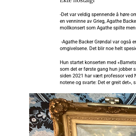
Ekte nostalgi
-Det var veldig spennende å høre om 
en venninne av Grieg, Agathe Backer
mollkonsert som Agathe spilte mens
-Agathe Backer Grøndal var også en 
omgivelsene. Det blir noe helt spes
Hun startet konserten med «Barnets
som det er første gang hun jobber s
siden 2021 har vært professor ved N
notene og svarte: Det er greit det»