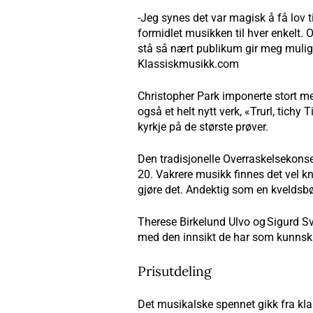
-Jeg synes det var magisk å få lov t
formidlet musikken til hver enkelt. O
stå så nært publikum gir meg mulighe
Klassiskmusikk.com
Christopher Park imponerte stort me
også et helt nytt verk, «Trurl, tich
kyrkje på de største prøver.
Den tradisjonelle Overraskelsekonse
20. Vakrere musikk finnes det vel kn
gjøre det. Andektig som en kveldsb
Therese Birkelund Ulvo og Sigurd S
med den innsikt de har som kunnsk
Prisutdeling
Det musikalske spennet gikk fra kl