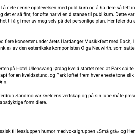
il å dele denne opplevelsen med publikum og å ha dere så tett in
g det er så fint, for ofte har vi en distanse til publikum. Dette v
t til å gi mer av meg selv på det personlige plan. Her føler du al
d flere konserter under årets Hardanger Musikkfest med Bach, H
y Tinkle» av den østerrikske komponisten Olga Neuwirth, som satt
rten på Hotel Ullensvang lørdag kveld startet med at Park spilt
apt for en kveldsstund, og Park løftet frem hver eneste tone sli
ønn.
verdrup Sandmo var kveldens vertskap og på sin lune måte pres
apsdyktige formidlere.
assisk til løssluppen humor med vokalgruppen «Små grå» og Henr