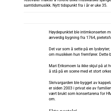
samtidsmusikk. Nytt tidspunkt fra i år er uke 35.
Høydepunktet ble intimkonserten me
ærverdig bygning fra 1764, pietetsful
Det var som å sette på en lysbryter;
om musikken hun fremfører. Dette ble
Mari Eriksmoen la ikke skjul på at hu
å stå på en scene med et stort orke
Skrivargarden ble bygget av kappel
er siden 2003 i privat eie av famil
vært brukt som konsertarena for HM
om.