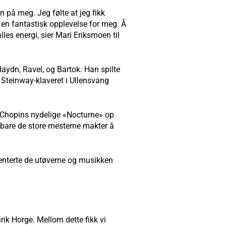
n på meg. Jeg følte at jeg fikk
ar en fantastisk opplevelse for meg. Å
les energi, sier Mari Eriksmoen til
aydn, Ravel, og Bartok. Han spilte
e Steinway-klaveret i Ullensvang
e Chopins nydelige «Nocturne» op
k bare de store mesterne makter å
enterte de utøverne og musikken
ik Horge. Mellom dette fikk vi