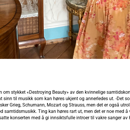
oen om stykket «Destroying Beauty» av den kvinnelige samtidsk
ent sinn til musikk som kan høres ukjent og annerledes ut. -Det so
sker Grieg, Schumann, Mozart og Strauss, men det er også utrolig
 med samtidsmusikk. Ting kan høres rart ut, men det er noe med å 
atte konserten med å gi innsiktsfulle introer til vakre sanger a