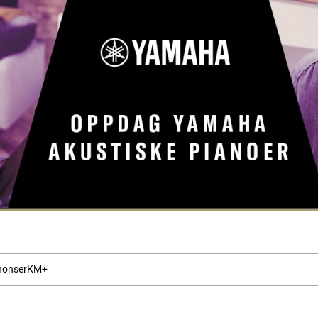
nonser
KM+