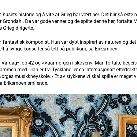
husets historie og å vite at Grieg har vært her. Det blir så ekte 
 Grøndahl. De var gode venner og de spilte denne her, fortalte M
 Grieg dirigerte.
fantastisk komponist. Hun var dypt inspirert av naturen og det p
ielt å synge konserter så tett på publikum, sa Eriksmoen.
 Vårdag», op 42 og «Vaarmorgen i skoven». Mari fortalte begeis
ammen med. Han er fra Tyskland, er en internasjonalt ettertrakt
orges musikkhøyskole. - Et av stykkene vi skal spille er meget va
, sa Eriksmoen smilende.