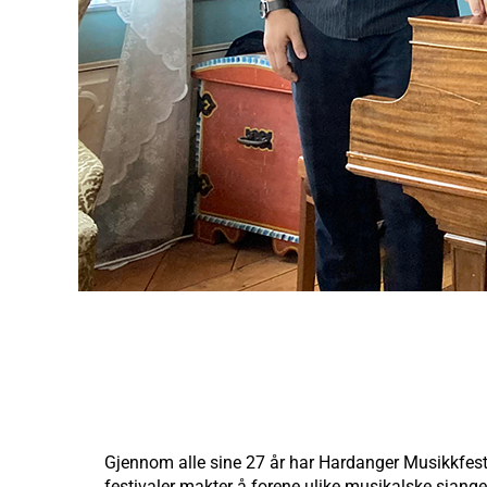
Gjennom alle sine 27 år har Hardanger Musikkfest v
festivaler makter å forene ulike musikalske sjangere