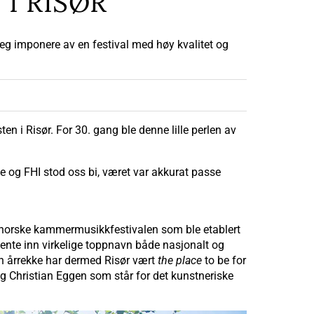
I RISØR
eg imponere av en festival med høy kvalitet og
n i Risør. For 30. gang ble denne lille perlen av
 Høye og FHI stod oss bi, været var akkurat passe
e norske kammermusikkfestivalen som ble etablert
 hente inn virkelige toppnavn både nasjonalt og
 en årrekke har dermed Risør vært
the place
to be for
og Christian Eggen som står for det kunstneriske