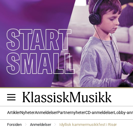
Artikler
Nyheter
Anmeldelser
Partnernyheter
CD-anmeldelser
Lobby-an
Forsiden
Anmeldelser
Idyllisk kammermusikkfest i Risør