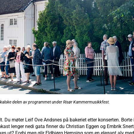
kalske delen av programmet under Risør Kammermusikkfest.
dt. Du møter Leif Ove Andsnes på bakeriet etter konserten. Bort
einkast lenger nedi gata finner du Christian Eggen og Embrik Snert
s ut? Forbi meg glir Eldbjørg Hemsing som en elegant alv med mør