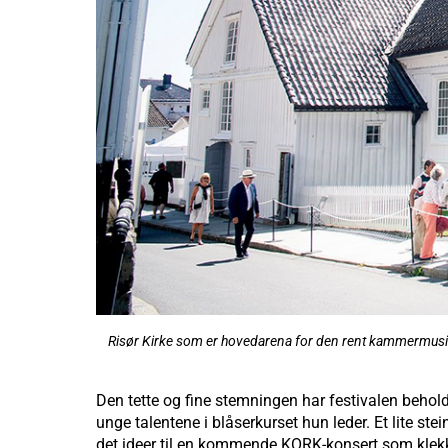
Risør Kirke som er hovedarena for den rent kammermusi
Den tette og fine stemningen har festivalen behol
unge talentene i blåserkurset hun leder. Et lite st
det ideer til en kommende KORK-konsert som klekke