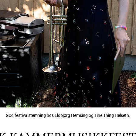
God festivalstemning hos Eldbjørg Hemsing og Tine Thing Helseth.