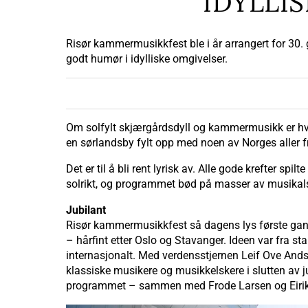
IDYLLI
Risør kammermusikkfest ble i år arrangert for 30.
godt humør i idylliske omgivelser.
Om solfylt skjærgårdsdyll og kammermusikk er hva h
en sørlandsby fylt opp med noen av Norges aller f
Det er til å bli rent lyrisk av. Alle gode krefter sp
solrikt, og programmet bød på masser av musikals
Jubilant
Risør kammermusikkfest så dagens lys første gang
– hårfint etter Oslo og Stavanger. Ideen var fra st
internasjonalt. Med verdensstjernen Leif Ove Andsn
klassiske musikere og musikkelskere i slutten av j
programmet – sammen med Frode Larsen og Eirik R