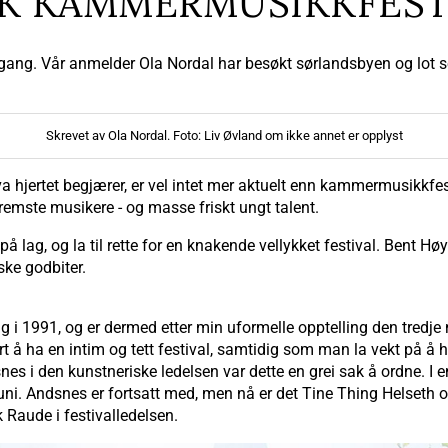
SK KAMMERMUSIKKFEST 
 gang. Vår anmelder Ola Nordal har besøkt sørlandsbyen og lot s
Skrevet av Ola Nordal. Foto: Liv Øvland om ikke annet er opplyst
jertet begjærer, er vel intet mer aktuelt enn kammermusikkfeste
remste musikere - og masse friskt ungt talent.
ilte på lag, og la til rette for en knakende vellykket festival. Bent
ke godbiter.
 i 1991, og er dermed etter min uformelle opptelling den tredj
art å ha en intim og tett festival, samtidig som man la vekt på å
es i den kunstneriske ledelsen var dette en grei sak å ordne. I
uni. Andsnes er fortsatt med, men nå er det Tine Thing Helseth 
aude i festivalledelsen.