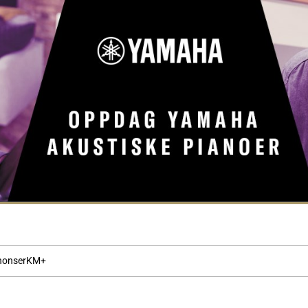
nonser
KM+