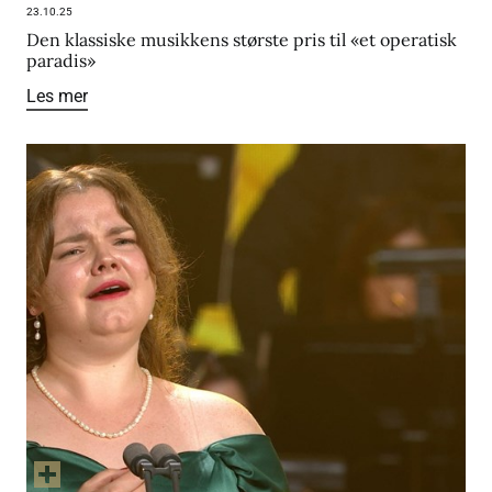
23.10.25
Den klassiske musikkens største pris til «et operatisk
paradis»
Les mer