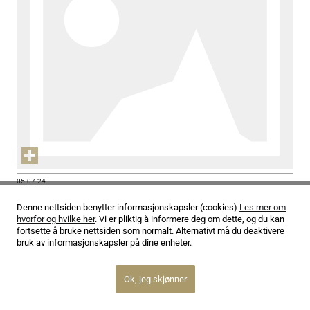
05.07.24
– Det er som å være en sportsutøver
Denne nettsiden benytter informasjonskapsler (cookies)
Les mer om
hvorfor og hvilke her
. Vi er pliktig å informere deg om dette, og du kan
Les mer
fortsette å bruke nettsiden som normalt. Alternativt må du deaktivere
bruk av informasjonskapsler på dine enheter.
Ok, jeg skjønner