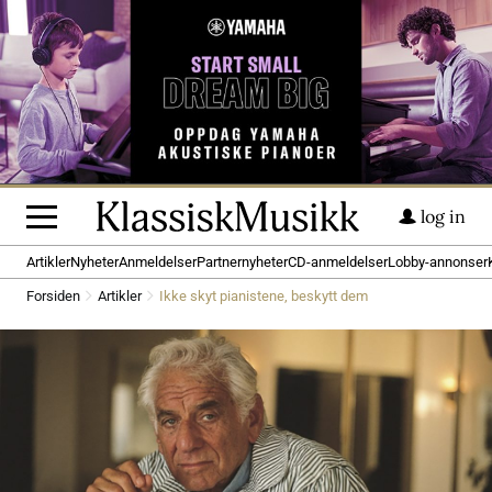
log in
Artikler
Nyheter
Anmeldelser
Partnernyheter
CD-anmeldelser
Lobby-annonser
Forsiden
Artikler
Ikke skyt pianistene, beskytt dem