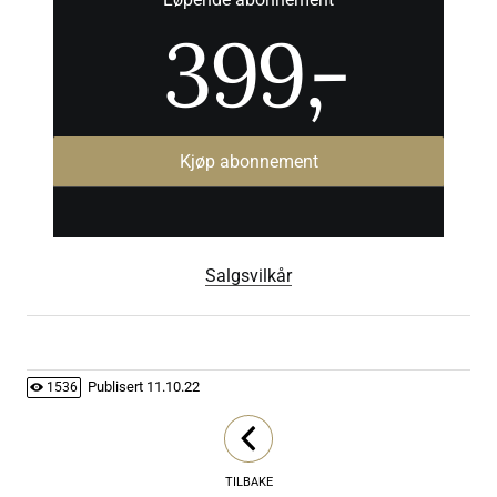
399
,-
Kjøp abonnement
Salgsvilkår
Publisert
11.10.22
1536
TILBAKE