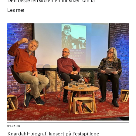
Den beste leirskolen en musiker kan få
Les mer
04.06.25
Knardahl-biografi lansert på Festspillene