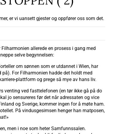
TOPPEN ( 2)
mer, er vi uansett gjester og oppfører oss som det.
r Filharmonien allerede en prosess i gang med
n neppe selve begynnelsen:
forteller om sønnen som er utdannet i Wien, har
ed på). For Filharmonien hadde det holdt med
arriere-plattform og prege så mye av hans liv.
 venting ved fasttelefonen (en tør ikke gå på do
 skal jo sensureres før det når adressaten og vice
a Finland og Sverige, kommer ingen for å møte ham.
l hotellet. På vindusgesimsen henger han matposen,
mat!»
ulaen, men i noe som heter Samfunnssalen.