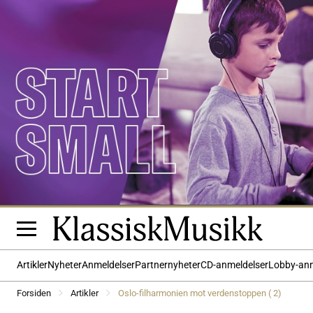
Artikler
Nyheter
Anmeldelser
Partnernyheter
CD-anmeldelser
Lobby-an
Forsiden
Artikler
Oslo-filharmonien mot verdenstoppen ( 2)