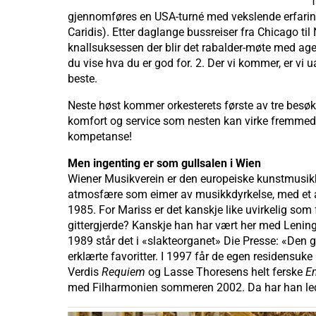
gjennomføres en USA-turné med vekslende erfaringer.
Caridis). Etter daglange bussreiser fra Chicago til 
knallsuksessen der blir det rabalder-møte med age
du vise hva du er god for. 2. Der vi kommer, er vi u
beste.
Neste høst kommer orkesterets første av tre besøk 
komfort og service som nesten kan virke fremmed.
kompetanse!
Men ingenting er som gullsalen i Wien
Wiener Musikverein er den europeiske kunstmusikk
atmosfære som eimer av musikkdyrkelse, med et anm
1985. For Mariss er det kanskje like uvirkelig som 
gittergjerde? Kanskje han har vært her med Lening
1989 står det i «slakteorganet» Die Presse: «Den 
erklærte favoritter. I 1997 får de egen residensuk
Verdis
Requiem
og Lasse Thoresens helt ferske
E
med Filharmonien sommeren 2002. Da har han ledet 