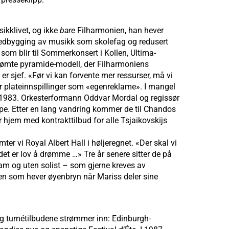
ikklivet, og ikke
bare
Filharmonien, han hever
dbygging av musikk som skolefag og redusert
om blir til Sommerkonsert i Kollen, Ultima-
rømte pyramide-modell, der Filharmoniens
er sjef. «Før vi kan forvente mer ressurser, må vi
, er plateinnspillinger som «egenreklame». I mangel
 i 1983. Orkesterformann Oddvar Mordal og regissør
ape. Etter en lang vandring kommer de til Chandos
 hjem med kontrakttilbud for alle Tsjaikovskijs
er vi Royal Albert Hall i høljeregnet. «Der skal vi
, det er lov å drømme …» Tre år senere sitter de på
am og uten solist – som gjerne kreves av
ngen som hever øyenbryn når Mariss deler sine
og turnétilbudene strømmer inn: Edinburgh-