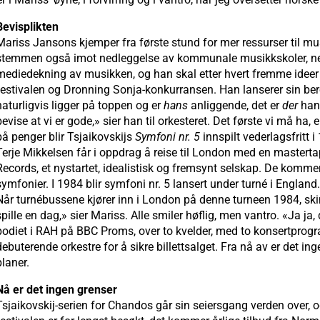
Bevisplikten
Mariss Jansons kjemper fra første stund for mer ressurser til mus
stemmen også imot nedleggelse av kommunale musikkskoler, ne
mediedekning av musikken, og han skal etter hvert fremme ideer s
festivalen og Dronning Sonja-konkurransen. Han lanserer sin be
naturligvis ligger på toppen og er
hans
anliggende, det er
der
han 
bevise at vi er gode,» sier han til orkesteret. Det første vi må ha
på penger blir Tsjaikovskijs
Symfoni nr. 5
innspilt vederlagsfritt
Terje Mikkelsen får i oppdrag å reise til London med en mastert
Records, et nystartet, idealistisk og fremsynt selskap. De kommer
symfonier. I 1984 blir symfoni nr. 5 lansert under turné i England.
Når turnébussene kjører inn i London på denne turneen 1984, skimt
spille en dag,» sier Mariss. Alle smiler høflig, men vantro. «Ja ja
podiet i RAH på BBC Proms, over to kvelder, med to konsertprogr
debuterende orkestre for å sikre billettsalget. Fra nå av er det i
planer.
Nå er det ingen grenser
Tsjaikovskij-serien for Chandos går sin seiersgang verden over, 