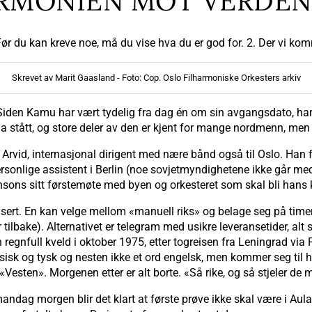
RMONIEN MOT VERDENS
ør du kan kreve noe, må du vise hva du er god for. 2. Der vi kom
Skrevet av Marit Gaasland - Foto: Cop. Oslo Filharmoniske Orkesters arkiv
 Siden Kamu har vært tydelig fra dag én om sin avgangsdato, ha
 ha stått, og store deler av den er kjent for mange nordmenn, me
 Arvid, internasjonal dirigent med nære bånd også til Oslo. Han 
rsonlige assistent i Berlin (noe sovjetmyndighetene ikke går m
nsons sitt førstemøte med byen og orkesteret som skal bli hans k
rt. En kan velge mellom «manuell riks» og belage seg på timers
 tilbake). Alternativet er telegram med usikre leveransetider, alt
regnfull kveld i oktober 1975, etter togreisen fra Leningrad vi
ussisk og tysk og nesten ikke et ord engelsk, men kommer seg ti
«Vesten». Morgenen etter er alt borte. «Så rike, og så stjeler de 
 mandag morgen blir det klart at første prøve ikke skal være i A