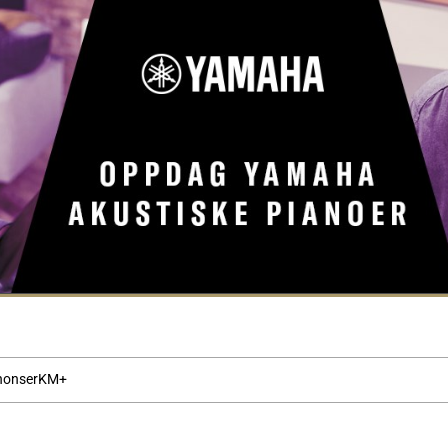
nonser
KM+