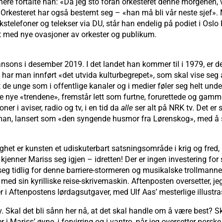
ere fortalte han: «Da jeg sto foran orkesteret denne morgenen, 
esteret har også bestemt seg – «han må bli vår neste sjef». Mar
ikstelefoner og telekser via DU, står han endelig på podiet i Osl
t med nye ovasjoner av orkester og publikum.
nsons i desember 2019. I det landet han kommer til i 1979, er det
 har man innført «det utvida kulturbegrepet», som skal vise seg å
de unge som i offentlige kanaler og i medier føler seg helt un
e nye «trendene», fremstår lett som furtne, forurettede og gamm
er i aviser, radio og tv, i en tid da
alle
ser alt på NRK tv. Det er 
neman, lansert som «den syngende husmor fra Lørenskog», med å 
lighet er kunsten et udiskuterbart satsningsområde i krig og fred, 
 kjenner Mariss seg igjen – idretten! Der er ingen investering for 
 seg tidlig for denne barriere-stormeren og musikalske trollmann
d sin kyrilliske reise-skrivemaskin. Aftenposten oversetter, jeg
r i Aftenpostens lørdagsutgaver, med Ulf Aas’ mesterlige illustra
Skal det bli sånn her nå, at det skal handle om å være best? Skal
Mariss’ øyne, i forvirring og i vantro, når jeg oversetter norske