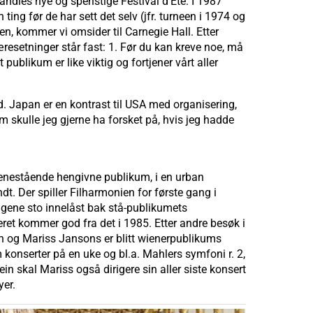
mandies nye og spenstige Festival d’Éte. I 1987
ng før de har sett det selv (jfr. turneen i 1974 og
uen, kommer vi omsider til Carnegie Hall. Etter
resetninger står fast: 1. Før du kan kreve noe, må
publikum er like viktig og fortjener vårt aller
d. Japan er en kontrast til USA med organisering,
skulle jeg gjerne ha forsket på, hvis jeg hadde
 enestående hengivne publikum, i en urban
. Der spiller Filharmonien for første gang i
dagene sto innelåst bak stå-publikumets
ret kommer god fra det i 1985. Etter andre besøk i
en og Mariss Jansons er blitt wienerpublikums
 konserter på en uke og bl.a. Mahlers symfoni r. 2,
in skal Mariss også dirigere sin aller siste konsert
yer.