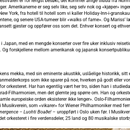
festivalen er for lengst besøkt, det kommer årlige tilbud fra Nor
 Amerikanerne er seg selv like, seg selv nok og «kjøper» ingen ti
New York, fra hotell til hotell som vi kaller Holiday-Inn-i-granska
ntene, og senere USA-turneer blir «walks of fame». Og Mariss’ læ
ansett gjester og oppfører oss som det. Enhver konsert og ethvert 
i Japan, med en mengde konserter over fire uker inklusiv reiseti
 Og forskjellene mellom amerikansk og japansk konsertpublikum 
ens mekka, med sin eminente akustikk, uslåelige historikk, sitt
elderkorps som ikke sparer på noe, hverken på godt eller vondt
for orkesteret. Har han egentlig vært her tro, siden han i studie
rad-Filharmonien, men det glemte jeg spørre om. Han og orkeste
gamle europeiske orden eksisterer ikke lenger». Oslo-Filharmoni
e i Musikverein, som «vikarer» for Wiener Philharmoniker med fem
mergence – Luohti Boaðe!
– uroppført i Oslo uken før. I Musikvere
orkesteret i fire verdensdeler, 25 land og 80 musikalske storb