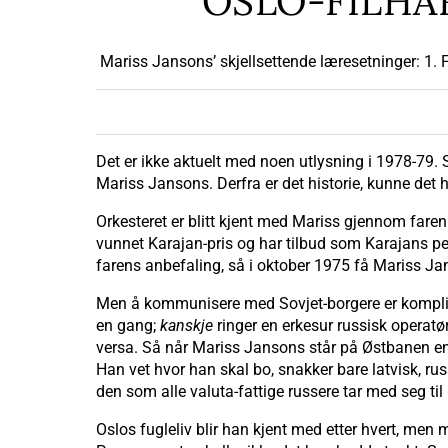
OSLO-FILHA
Mariss Jansons’ skjellsettende læresetninger: 1. F
Det er ikke aktuelt med noen utlysning i 1978-79.
Mariss Jansons. Derfra er det historie, kunne det
Orkesteret er blitt kjent med Mariss gjennom faren
vunnet Karajan-pris og har tilbud som Karajans pe
farens anbefaling, så i oktober 1975 få Mariss Ja
Men å kommunisere med Sovjet-borgere er komplise
en gang;
kanskje
ringer en erkesur russisk operatør
versa. Så når Mariss Jansons står på Østbanen en 
Han vet hvor han skal bo, snakker bare latvisk, r
den som alle valuta-fattige russere tar med seg til 
Oslos fugleliv blir han kjent med etter hvert, men