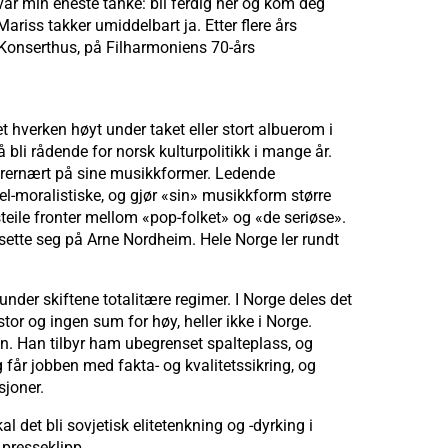
var min eneste tanke: bli ferdig her og kom deg
iss takker umiddelbart ja. Etter flere års
o Konserthus, på Filharmoniens 70-års
 hverken høyt under taket eller stort albuerom i
 bli rådende for norsk kulturpolitikk i mange år.
derernært på sine musikkformer. Ledende
el-moralistiske, og gjør «sin» musikkform større
steile fronter mellom «pop-folket» og «de seriøse».
sette seg på Arne Nordheim. Hele Norge ler rundt
under skiftene totalitære regimer. I Norge deles det
stor og ingen sum for høy, heller ikke i Norge.
en. Han tilbyr ham ubegrenset spalteplass, og
 får jobben med fakta- og kvalitetssikring, og
sjoner.
 det bli sovjetisk elitetenkning og -dyrking i
 presseklipp.