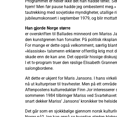
Programmet er heller ikke det han hadde tenkt. Sen
hjem! Men før pause hadde jeg ombestemt meg.» Ork
tautrekking med sovjetiske myndigheter, utallige r
jubileumskonsert i september 1979, og blir mottat
Han gjorde Norge større
er overskriften til Ballades minneord om Mariss Ja
den kunstgrenen han forvalter. På politisk riksplan
For mange er dette også velkomment, særlig blant 
«klassiske» talsmenn erklærer offentlig krig mot d
skade enn de kan ane. Det oppstår hissige diskusjon
I et tv-program truer den røslige Elisabeth Gran
salongbordene.
Alt dette er ukjent for Maris Jansons. I hans virke
nå ut kulturpriser til travhester. Men på ett område
Aftenpostens kulturredaktør Finn Jor interesserer
sommeren 1984 tilbringer Mariss ved Svartehavet me
snart dekker Mariss’ Jansons’ kronikker tre helside
Det går som en sjokkbølge gjennom norsk kulturliv. 
Norge nå? Jeg kan ennå se hvordan gløden blekner i 