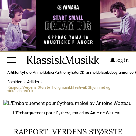
log in
Artikler
Nyheter
Anmeldelser
Partnernyheter
CD-anmeldelser
Lobby-annonser
Forsiden
Artikler
Rapport: Verdens Største Tidligmusikkfestival: Skjønnhet og
virkelighetsflukt
L'Embarquement pour Cythere, maleri av Antoine Watteau.
RAPPORT: VERDENS STØRSTE