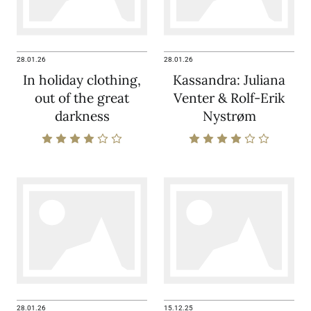
28.01.26
28.01.26
In holiday clothing,
Kassandra: Juliana
out of the great
Venter & Rolf-Erik
darkness
Nystrøm
28.01.26
15.12.25