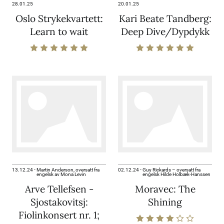
28.01.25
20.01.25
Oslo Strykekvartett:
Kari Beate Tandberg:
Learn to wait
Deep Dive/Dypdykk
13.12.24
-
Martin Anderson, oversatt fra
02.12.24
-
Guy Rickards – oversatt fra
engelsk av Mona Levin
engelsk Hilde Holbæk-Hanssen
Arve Tellefsen -
Moravec: The
Sjostakovitsj:
Shining
Fiolinkonsert nr. 1;