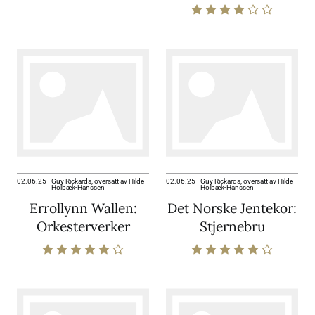
02.06.25
-
Guy Rickards, oversatt av Hilde
02.06.25
-
Guy Rickards, oversatt av Hilde
Holbæk-Hanssen
Holbæk-Hanssen
Errollynn Wallen:
Det Norske Jentekor:
Orkesterverker
Stjernebru