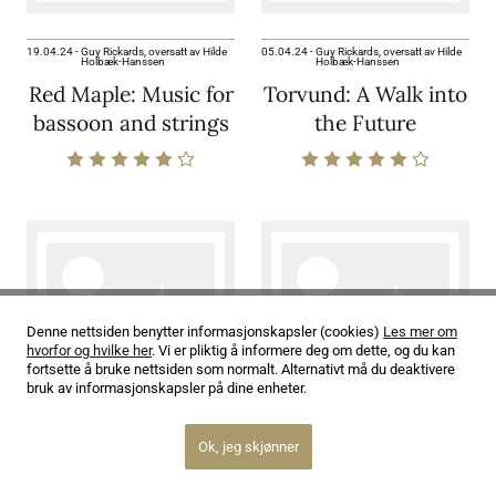
19.04.24
-
Guy Rickards, oversatt av Hilde
05.04.24
-
Guy Rickards, oversatt av Hilde
Holbæk-Hanssen
Holbæk-Hanssen
Red Maple: Music for
Torvund: A Walk into
bassoon and strings
the Future
Denne nettsiden benytter informasjonskapsler (cookies)
Les mer om
hvorfor og hvilke her
. Vi er pliktig å informere deg om dette, og du kan
fortsette å bruke nettsiden som normalt. Alternativt må du deaktivere
bruk av informasjonskapsler på dine enheter.
13.03.24
-
Martin Anderson, oversatt fra
08.03.24
-
Martin Anderson, oversatt fra
engelsk av Mona Levin
engelsk av Mona Levin
Ok, jeg skjønner
Grieg: Bergliot /
Borgstrøm: Der