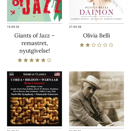
15.04.26
27.03.26
Giants of Jazz –
Olivia Belli
remastret,
nyutgivelse!