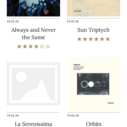
23.02.26
23.02.26
Always and Never
Sun Triptych
the Same
19.02.26
10.02.26
La Serenissima
Orbits