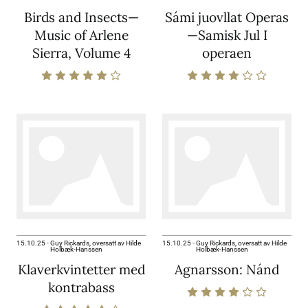
Birds and Insects—
Sámi juovllat Operas
Music of Arlene
—Samisk Jul I
Sierra, Volume 4
operaen
15.10.25
-
Guy Rickards, oversatt av Hilde
15.10.25
-
Guy Rickards, oversatt av Hilde
Holbæk-Hanssen
Holbæk-Hanssen
Klaverkvintetter med
Agnarsson: Nánd
kontrabass