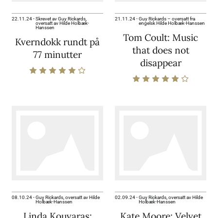
22.11.24
-
Skrevet av Guy Rickards,
21.11.24
-
Guy Rickards – oversatt fra
oversatt av Hilde Holbæk-
engelsk Hilde Holbæk-Hanssen
Hanssen
Tom Coult: Music
Kverndokk rundt på
that does not
77 minutter
disappear
08.10.24
-
Guy Rickards, oversatt av Hilde
02.09.24
-
Guy Rickards, oversatt av Hilde
Holbæk-Hanssen
Holbæk-Hanssen
Linda Kouvaras:
Kate Moore: Velvet