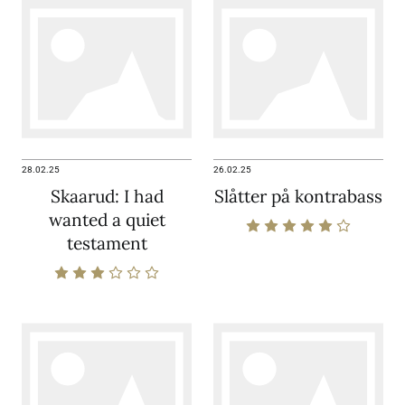
28.02.25
26.02.25
Skaarud: I had
Slåtter på kontrabass
wanted a quiet
testament