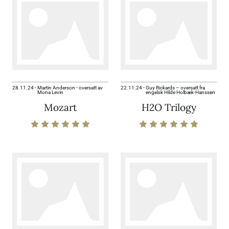
28.11.24
-
Martin Anderson - oversatt av
22.11.24
-
Guy Rickards – oversatt fra
Mona Levin
engelsk Hilde Holbæk-Hanssen
Mozart
H2O Trilogy