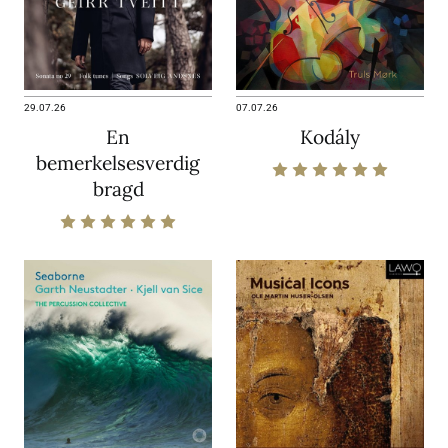
29.07.26
07.07.26
En
Kodály
bemerkelsesverdig
bragd