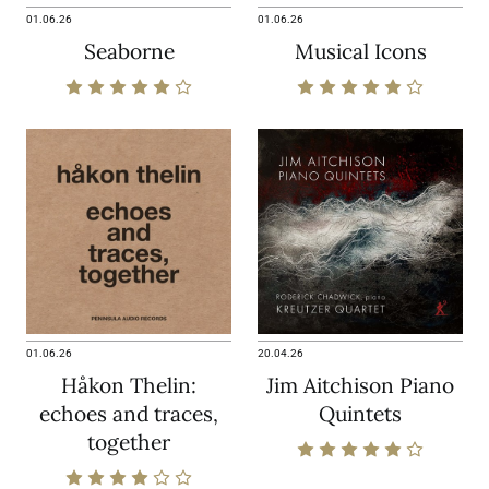
01.06.26
01.06.26
Seaborne
Musical Icons
01.06.26
20.04.26
Håkon Thelin:
Jim Aitchison Piano
echoes and traces,
Quintets
together