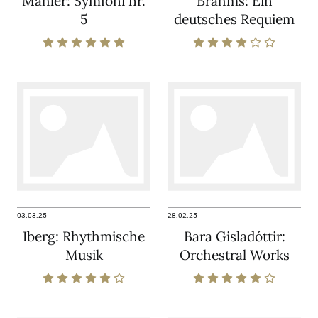
Mahler: Symfoni nr.
Brahms: Ein
5
deutsches Requiem
03.03.25
28.02.25
Iberg: Rhythmische
Bara Gisladóttir:
Musik
Orchestral Works