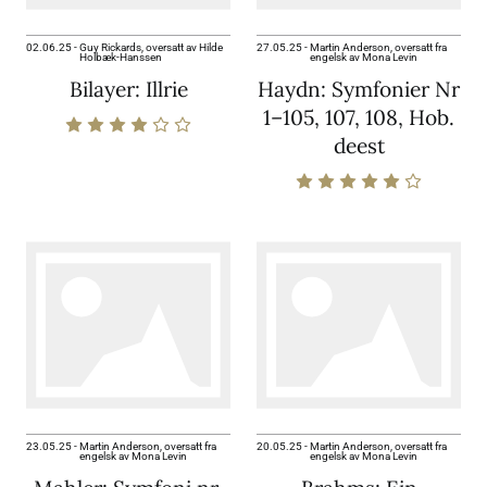
02.06.25
-
Guy Rickards, oversatt av Hilde
27.05.25
-
Martin Anderson, oversatt fra
Holbæk-Hanssen
engelsk av Mona Levin
Bilayer: Illrie
Haydn: Symfonier Nr
1–105, 107, 108, Hob.
deest
23.05.25
-
Martin Anderson, oversatt fra
20.05.25
-
Martin Anderson, oversatt fra
engelsk av Mona Levin
engelsk av Mona Levin