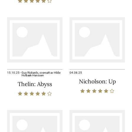
15.10.25
-
Guy Rickards, oversatt av Hilde
04.08.25
Holbæk-Hanssen
Nicholson: Up
Thelin: Abyss