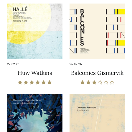
27.02.26
26.02.26
Huw Watkins
Balconies Gismervik