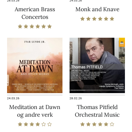
26.03.26
24.03.26
American Brass
Monk and Knave
Concertos
24.03.26
28.02.26
Meditation at Dawn
Thomas Pitfield
og andre verk
Orchestral Music