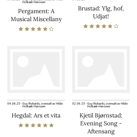
Holbæk-Hanssen
Brustad: Ylg, hof,
Pergament: A
Udjat!
Musical Miscellany
04.08.25
-
Guy Rickards, oversatt av Hilde
02.06.25
-
Guy Rickards, oversatt av Hilde
Holbæk-Hanssen
Holbæk-Hanssen
Hegdal: Ars et vita
Kjetil Bjørnstad:
Evening Song -
Aftensang