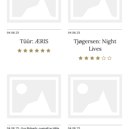
04.08.25
04.08.25
Tüür: ÆRIS
Tjøgersen: Night
Lives
04.08.25
-
Guy Rickards, oversatt av Hilde
04.08.25