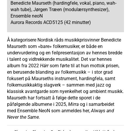
Benedicte Maurseth (hardingfele, vokal, piano, wah-
wah tube), Jørgen Træen (modulærsynthesizer),
Ensemble neoN
Aurora Records ACD5125 (42 minutter)
Å kategorisere Nordisk råds musikkprisvinner Benedicte
Maurseth som «bare» folkemusiker, er både en
undervurdering og en feilpresentasjon av hennes bredde
i talent og vidtrekkende musikalitet. Det var hennes
album fra 2022
Hárr
som førte til at hun mottok prisen,
en berusende blanding av folkemusikk – i stor grad
fokusert på Maurseths instrument, hardingfela, samt
folkemusikkaktig slagverk – sammen med jazz og
klassisk avantgarde som nyenkelhet og ambient musikk.
Maurseth har fortsatt å følge dette sporet i de
påfølgende albumene i 2025,
Mirra
og i samarbeidet
med Ensemble NeoN som anmeldes her,
Always and
Never the Same.