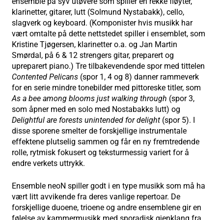
ensemble på syv utøvere som spiller en rekke fløyter,
klarinetter, gitarer, lutt (Solmund Nystabakk), cello,
slagverk og keyboard. (Komponister hvis musikk har
vært omtalte på dette nettstedet spiller i ensemblet, som
Kristine Tjøgersen, klarinetter o.a. og Jan Martin
Smørdal, på 6 & 12 strengers gitar, preparert og
upreparert piano.) Tre tilbakevendende spor med tittelen
Contented Pelicans
(spor 1, 4 og 8) danner rammeverk
for en serie mindre tonebilder med pittoreske titler, som
As a bee among blooms just walking through
(spor 3,
som åpner med en solo med Nostabakks lutt) og
Delightful are forests unintended for delight
(spor 5). I
disse sporene smelter de forskjellige instrumentale
effektene plutselig sammen og får en ny fremtredende
rolle, rytmisk fokusert og teksturmessig variert for å
endre verkets uttrykk.
Ensemble neoN spiller godt i en type musikk som må ha
vært litt avvikende fra deres vanlige repertoar. De
forskjellige duoene, trioene og andre ensemblene gir en
følelse av kammermusikk med sporadisk gjenklang fra