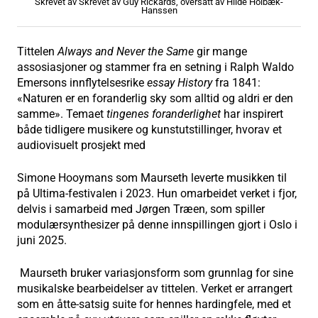
Skrevet av Skrevet av Guy Rickards, oversatt av Hilde Holbæk-
Hanssen
Tittelen
Always and Never the Same
gir mange
assosiasjoner og stammer fra en setning i Ralph Waldo
Emersons innflytelsesrike
essay History
fra 1841:
«Naturen er en foranderlig sky som alltid og aldri er den
samme». Temaet
tingenes foranderlighet
har inspirert
både tidligere musikere og kunstutstillinger, hvorav et
audiovisuelt prosjekt med
Simone Hooymans som Maurseth leverte musikken til
på Ultima-festivalen i 2023. Hun omarbeidet verket i fjor,
delvis i samarbeid med Jørgen Træen, som spiller
modulærsynthesizer på denne innspillingen gjort i Oslo i
juni 2025.
Maurseth bruker variasjonsform som grunnlag for sine
musikalske bearbeidelser av tittelen. Verket er arrangert
som en åtte-satsig suite for hennes hardingfele, med et