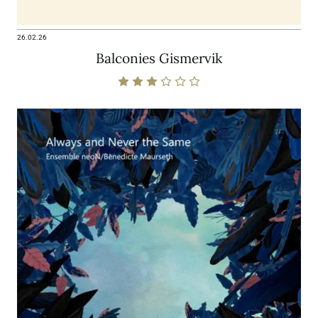
26.02.26
Balconies Gismervik