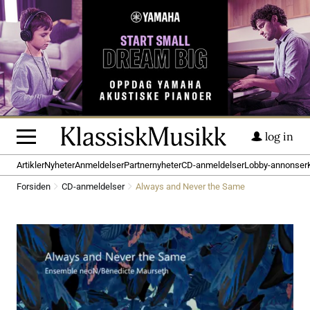
log in
Artikler
Nyheter
Anmeldelser
Partnernyheter
CD-anmeldelser
Lobby-annonser
Forsiden
CD-anmeldelser
Always and Never the Same