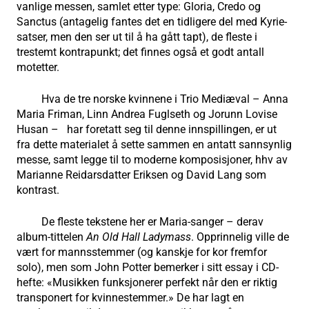
vanlige messen, samlet etter type: Gloria, Credo og
Sanctus (antagelig fantes det en tidligere del med Kyrie-
satser, men den ser ut til å ha gått tapt), de fleste i
trestemt kontrapunkt; det finnes også et godt antall
motetter.
Hva de tre norske kvinnene i Trio Mediæval – Anna
Maria Friman, Linn Andrea Fuglseth og Jorunn Lovise
Husan – har foretatt seg til denne innspillingen, er ut
fra dette materialet å sette sammen en antatt sannsynlig
messe, samt legge til to moderne komposisjoner, hhv av
Marianne Reidarsdatter Eriksen og David Lang som
kontrast.
De fleste tekstene her er Maria-sanger – derav
album-tittelen
An Old Hall Ladymass
. Opprinnelig ville de
vært for mannsstemmer (og kanskje for kor fremfor
solo), men som John Potter bemerker i sitt essay i CD-
hefte: «Musikken funksjonerer perfekt når den er riktig
transponert for kvinnestemmer.» De har lagt en