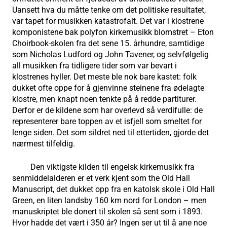
Uansett hva du måtte tenke om det politiske resultatet,
var tapet for musikken katastrofalt. Det var i klostrene
komponistene bak polyfon kirkemusikk blomstret – Eton
Choirbook-skolen fra det sene 15. århundre, samtidige
som Nicholas Ludford og John Tavener, og selvfølgelig
all musikken fra tidligere tider som var bevart i
klostrenes hyller. Det meste ble nok bare kastet: folk
dukket ofte oppe for å gjenvinne steinene fra ødelagte
klostre, men knapt noen tenkte på å redde partiturer.
Derfor er de kildene som har overlevd så verdifulle: de
representerer bare toppen av et isfjell som smeltet for
lenge siden. Det som sildret ned til ettertiden, gjorde det
nærmest tilfeldig.
Den viktigste kilden til engelsk kirkemusikk fra
senmiddelalderen er et verk kjent som the Old Hall
Manuscript, det dukket opp fra en katolsk skole i Old Hall
Green, en liten landsby 160 km nord for London – men
manuskriptet ble donert til skolen så sent som i 1893.
Hvor hadde det vært i 350 år? Ingen ser ut til å ane noe