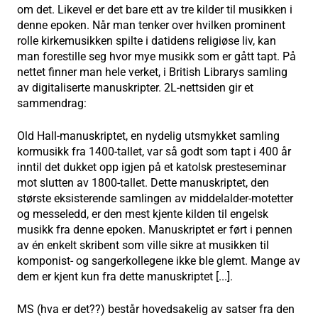
om det. Likevel er det bare ett av tre kilder til musikken i
denne epoken. Når man tenker over hvilken prominent
rolle kirkemusikken spilte i datidens religiøse liv, kan
man forestille seg hvor mye musikk som er gått tapt. På
nettet finner man hele verket, i British Librarys samling
av digitaliserte manuskripter. 2L-nettsiden gir et
sammendrag:
Old Hall-manuskriptet, en nydelig utsmykket samling
kormusikk fra 1400-tallet, var så godt som tapt i 400 år
inntil det dukket opp igjen på et katolsk presteseminar
mot slutten av 1800-tallet. Dette manuskriptet, den
største eksisterende samlingen av middelalder-motetter
og messeledd, er den mest kjente kilden til engelsk
musikk fra denne epoken. Manuskriptet er ført i pennen
av én enkelt skribent som ville sikre at musikken til
komponist- og sangerkollegene ikke ble glemt. Mange av
dem er kjent kun fra dette manuskriptet [...].
MS (hva er det??) består hovedsakelig av satser fra den