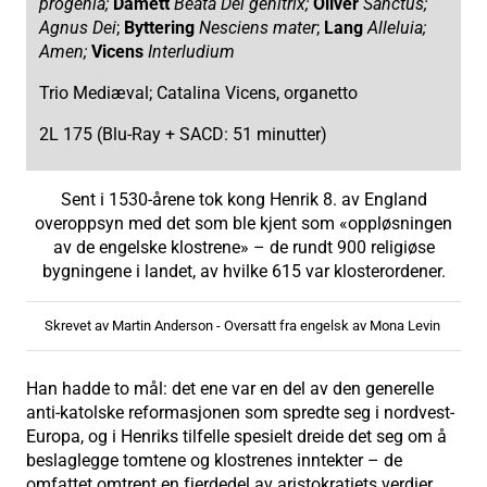
progenia;
Damett
Beata Dei genitrix;
Oliver
Sanctus;
Agnus Dei
;
Byttering
Nesciens mater
;
Lang
Alleluia;
Amen;
Vicens
Interludium
Trio Mediæval; Catalina Vicens, organetto
2L 175 (Blu-Ray + SACD: 51 minutter)
Sent i 1530-årene tok kong Henrik 8. av England
overoppsyn med det som ble kjent som «oppløsningen
av de engelske klostrene» – de rundt 900 religiøse
bygningene i landet, av hvilke 615 var klosterordener.
Skrevet av Martin Anderson - Oversatt fra engelsk av Mona Levin
Han hadde to mål: det ene var en del av den generelle
anti-katolske reformasjonen som spredte seg i nordvest-
Europa, og i Henriks tilfelle spesielt dreide det seg om å
beslaglegge tomtene og klostrenes inntekter – de
omfattet omtrent en fjerdedel av aristokratiets verdier.