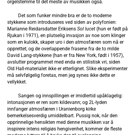
orgelstemme til det meste av musikken også.
Det som funker mindre bra er de to moderne
stykkene som introduseres ved siden av polyfonien:
Marianne Reidarsdatter Eriksens
Sol lucet
(hun er født på
Rjukan i 1971), en plutselig invasjon av noe som klinger
som en kulokk, skaper uro i den atmosfæren som nå er
opprettet; og de overlappende frasene fra de to milde
David Lang-stykkene (han er fra New York, født i 1957),
avslutter programmet med enda en stilistisk vri, siden
Old Hall-materialet ikke er etterlignet. Slike eksperimenter
må selvfølgelig foretas, men jeg synes ikke dette er
vellykket.
Sangen og innspillingen er imidlertid upåklagelig:
intonasjonen er ren som kildevann; og 2L-lyden
innfanger atmosfæren i Uranienborg kirke
bemerkelsesverdig umiddelbart. Pussig nok, når den
opprinnelige hensikten med denne musikken var å
inspirere intens religiøs hengivenhet, kommer de fleste