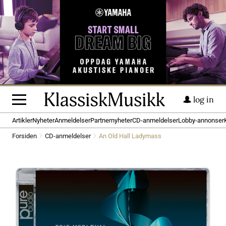
log in
Artikler
Nyheter
Anmeldelser
Partnernyheter
CD-anmeldelser
Lobby-annonser
Forsiden
CD-anmeldelser
An Old Hall Ladymass