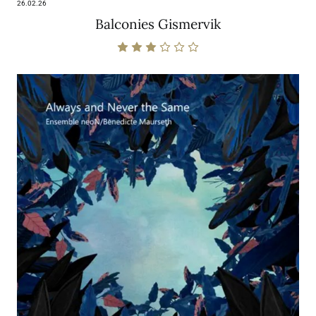
26.02.26
Balconies Gismervik