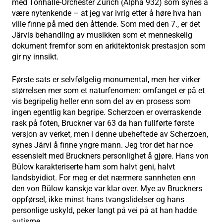
med Tonhalle-Orchester Zürich (Alpha 932) som synes å
være nytenkende – at jeg var ivrig etter å høre hva han
ville finne på med den åttende. Som med den 7., er det
Järvis behandling av musikken som et menneskelig
dokument fremfor som en arkitektonisk prestasjon som
gir ny innsikt.
Første sats er selvfølgelig monumental, men her virker
størrelsen mer som et naturfenomen: omfanget er på et
vis begripelig heller enn som del av en prosess som
ingen egentlig kan begripe. Scherzoen er overraskende
rask på foten, Bruckner var 63 da han fullførte første
versjon av verket, men i denne ubeheftede av Scherzoen,
synes Järvi å finne yngre mann. Jeg tror det har noe
essensielt med Bruckners personlighet å gjøre. Hans von
Bülow karakteriserte ham som halvt geni, halvt
landsbyidiot. For meg er det nærmere sannheten enn
den von Bülow kanskje var klar over. Mye av Bruckners
oppførsel, ikke minst hans tvangslidelser og hans
personlige uskyld, peker langt på vei på at han hadde
autisme.