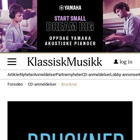
log in
Artikler
Nyheter
Anmeldelser
Partnernyheter
CD-anmeldelser
Lobby-annonser
Forsiden
CD-anmeldelser
Bruckner