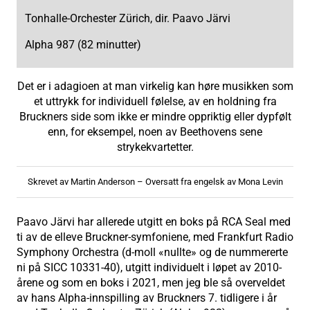
Tonhalle-Orchester Zürich, dir. Paavo Järvi
Alpha 987 (82 minutter)
Det er i adagioen at man virkelig kan høre musikken som
et uttrykk for individuell følelse, av en holdning fra
Bruckners side som ikke er mindre oppriktig eller dypfølt
enn, for eksempel, noen av Beethovens sene
strykekvartetter.
Skrevet av Martin Anderson – Oversatt fra engelsk av Mona Levin
Paavo Järvi har allerede utgitt en boks på RCA Seal med
ti av de elleve Bruckner-symfoniene, med Frankfurt Radio
Symphony Orchestra (d-moll «nullte» og de nummererte
ni på SICC 10331-40), utgitt individuelt i løpet av 2010-
årene og som en boks i 2021, men jeg ble så overveldet
av hans Alpha-innspilling av Bruckners 7. tidligere i år