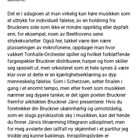
Det er i adagioen at man virkelig kan høre musikken som
et uttrykk for individuell følelse, av en holdning fra
Bruckners side som ikke er mindre oppriktig eller dypfølt
enn, for eksempel, noen av Beethovens sene
strykekvartetter. Også her, takket være den nære
plasseringen av mikrofonene, oppdager man hvor
vakkert Tonhalle-Orchester spiller og hvilket forbløffende
fargespekter Bruckner distribuerer, harper og horn skiller
seg spesielt ut, men orkesteret som et hele synes å være
klar over at dette er en kjærlighetserklæring av dyp
menneskelig følelse. Som i Scherzoen, setter finalen i
gang i et enormt tempo, men etter hvert som musikken
nærmer seg dypere tanker, er det igjen poeten Bruckner
fremfor arkitekten Bruckner Järvi presenterer. Hvis du
foretrekker din Bruckner ubønnhørlig og uimotståelig,
som en slags pyroklastisk sky i musikken, kan det hende
du finner Järvis tilnærming littegrann udisiplinert, men
for meg avslørte den iallfall ny skjønnhet i et partitur jeg
trodde jeg kunne baklengs. Innspillingslyden er