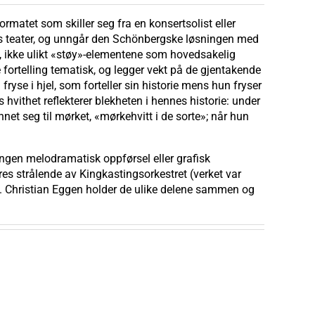
rmatet som skiller seg fra en konsertsolist eller
ts teater, og unngår den Schönbergske løsningen med
, ikke ulikt «støy»-elementene som hovedsakelig
 fortelling tematisk, og legger vekt på de gjentakende
yse i hjel, som forteller sin historie mens hun fryser
hvithet reflekterer blekheten i hennes historie: under
t seg til mørket, «mørkehvitt i de sorte»; når hun
 ingen melodramatisk oppførsel eller grafisk
res strålende av Kingkastingsorkestret (verket var
dt. Christian Eggen holder de ulike delene sammen og