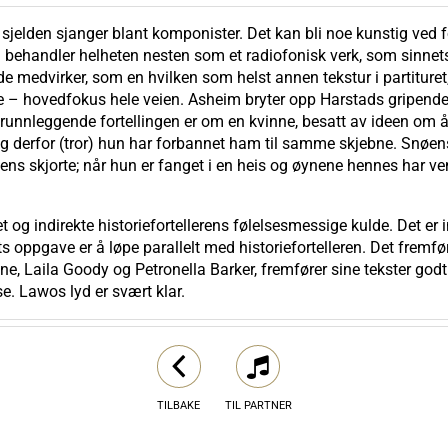
jelden sjanger blant komponister. Det kan bli noe kunstig ved fo
m behandler helheten nesten som et radiofonisk verk, som sinne
medvirker, som en hvilken som helst annen tekstur i partituret
nde – hovedfokus hele veien. Asheim bryter opp Harstads gripende
nnleggende fortellingen er om en kvinne, besatt av ideen om å fr
 og derfor (tror) hun har forbannet ham til samme skjebne. Snøens 
 skjorte; når hun er fanget i en heis og øynene hennes har venne
et og indirekte historiefortellerens følelsesmessige kulde. Det er
s oppgave er å løpe parallelt med historiefortelleren. Det fremfø
ene, Laila Goody og Petronella Barker, fremfører sine tekster go
e. Lawos lyd er svært klar.
TILBAKE
TIL PARTNER