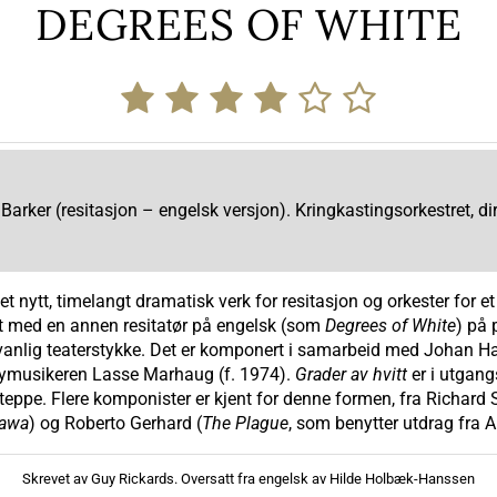
DEGREES OF WHITE
Barker (resitasjon – engelsk versjon). Kringkastingsorkestret, di
t nytt, timelangt dramatisk verk for resitasjon og orkester for e
det med en annen resitatør på engelsk (som
Degrees of White
) på 
 vanlig teaterstykke. Det er komponert i samarbeid med Johan H
støymusikeren Lasse Marhaug (f. 1974).
Grader av hvitt
er i utgang
eppe. Flere komponister er kjent for denne formen, fra Richard S
zawa
) og Roberto Gerhard (
The Plague
, som benytter utdrag fra A
Skrevet av Guy Rickards. Oversatt fra engelsk av Hilde Holbæk-Hanssen