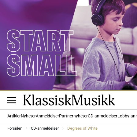
Artikler
Nyheter
Anmeldelser
Partnernyheter
CD-anmeldelser
Lobby-an
Forsiden
CD-anmeldelser
Degrees of White