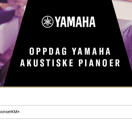
nonser
KM+