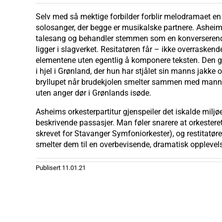
Selv med så mektige forbilder forblir melodramaet en s
solosanger, der begge er musikalske partnere. Ashei
talesang og behandler stemmen som en konverserende 
ligger i slagverket. Resitatøren får – ikke overraske
elementene uten egentlig å komponere teksten. Den gru
i hjel i Grønland, der hun har stjålet sin manns jakke
bryllupet når brudekjolen smelter sammen med mannens
uten anger dør i Grønlands isøde.
Asheims orkesterpartitur gjenspeiler det iskalde miljø
beskrivende passasjer. Man føler snarere at orkesteret
skrevet for Stavanger Symfoniorkester), og restitatør
smelter dem til en overbevisende, dramatisk opplevels
Publisert
11.01.21