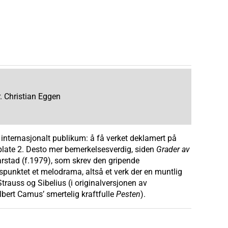
r. Christian Eggen
t internasjonalt publikum: å få verket deklamert på
plate 2. Desto mer bemerkelsesverdig, siden
Grader av
arstad (f.1979), som skrev den gripende
spunktet et melodrama, altså et verk der en muntlig
trauss og Sibelius (i originalversjonen av
lbert Camus’ smertelig kraftfulle
Pesten
).