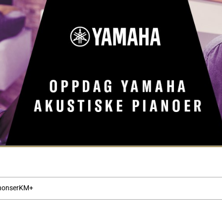
nonser
KM+