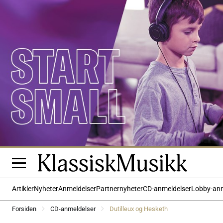
Artikler
Nyheter
Anmeldelser
Partnernyheter
CD-anmeldelser
Lobby-an
Forsiden
CD-anmeldelser
Dutilleux og Hesketh