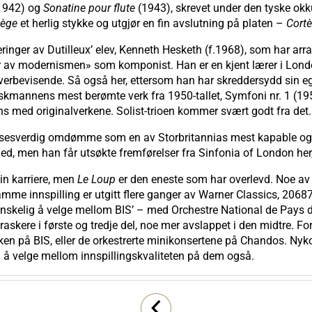
(1942) og
Sonatine pour flute
(1943), skrevet under den tyske ok
tège
et herlig stykke og utgjør en fin avslutning på platen –
Cort
reringer av Dutilleux’ elev, Kenneth Hesketh (f.1968), som har ar
sker av modernismen» som komponist. Han er en kjent lærer i Lond
erbevisende. Så også her, ettersom han har skreddersydd sin egen
nskmannens mest berømte verk fra 1950-tallet, Symfoni nr. 1 (19
s med originalverkene. Solist-trioen kommer svært godt fra det.
lsesverdig omdømme som en av Storbritannias mest kapable og f
med, men han får utsøkte fremførelser fra Sinfonia of London her,
sin karriere, men
Le Loup
er den eneste som har overlevd. Noe a
mme innspilling er utgitt flere ganger av Warner Classics, 20687
er vanskelig å velge mellom BIS’ – med Orchestre National de Pa
askere i første og tredje del, noe mer avslappet i den midtre. Fo
ikken på BIS, eller de orkestrerte minikonsertene på Chandos. N
g å velge mellom innspillingskvaliteten på dem også.