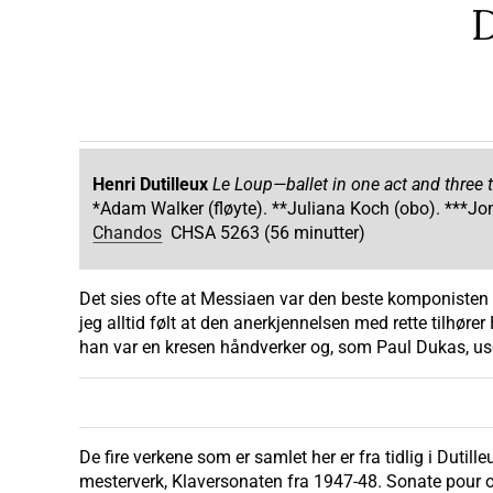
Henri Dutilleux
Le Loup—ballet in one act and three
*Adam Walker (fløyte). **Juliana Koch (obo). ***Jo
Chandos
CHSA 5263 (56 minutter)
Det sies ofte at Messiaen var den beste komponisten i
jeg alltid følt at den anerkjennelsen med rette tilhø
han var en kresen håndverker og, som Paul Dukas, use
De fire verkene som er samlet her er fra tidlig i Dutille
mesterverk, Klaversonaten fra 1947-48. Sonate pour ob