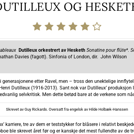
DUTILLEUX OG HESKET
 tableaux
Dutilleux orkestrert av Hesketh
Sonatine pour flûte*. 
nathan Davies (fagott). Sinfonia of London, dir. John Wilson
 generasjonene etter Ravel, men – tross den unektelige innflyte
rer Henri Dutilleux (1916-2013). Sant nok var Dutilleux’ produksj
dvanlig selvkritisk. Men dette betød bare at de verkene som nådd
Skrevet av Guy Rickards. Oversatt fra engelsk av Hilde Holbæk-Hanssen
ux’ karriere, tre av dem er teststykker for blåsere i relativt beskj
oe ble skrevet året før og er kanskje det mest fullendte av de tr