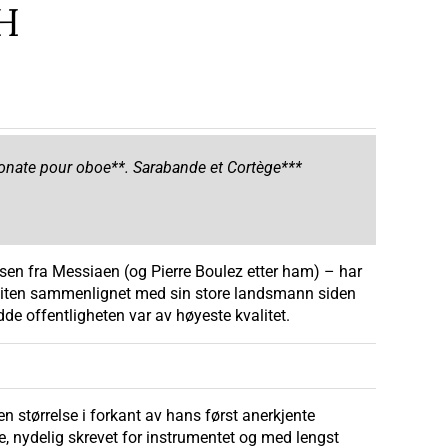
H
Sonate pour oboe**. Sarabande et Cortège***
lsen fra Messiaen (og Pierre Boulez etter ham) – har
on liten sammenlignet med sin store landsmann siden
e offentligheten var av høyeste kvalitet.
eden størrelse i forkant av hans først anerkjente
e, nydelig skrevet for instrumentet og med lengst