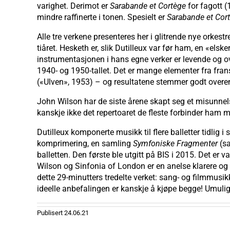
varighet. Derimot er
Sarabande
et Cortège
for fagott 
mindre raffinerte i tonen. Spesielt er
Sarabande et Cor
Alle tre verkene presenteres her i glitrende nye orkest
tiåret. Hesketh er, slik Dutilleux var før ham, en «el
instrumentasjonen i hans egne verker er levende og ov
1940- og 1950-tallet. Det er mange elementer fra fra
(«Ulven», 1953) – og resultatene stemmer godt overen
John Wilson har de siste årene skapt seg et misunne
kanskje ikke det repertoaret de fleste forbinder ham 
Dutilleux komponerte musikk til flere balletter tidlig i 
komprimering, en samling
Symfoniske Fragmenter
(sa
balletten. Den første ble utgitt på BIS i 2015. Det 
Wilson og Sinfonia of London er en anelse klarere og r
dette 29-minutters tredelte verket: sang- og filmmus
ideelle anbefalingen er kanskje å kjøpe begge! Umuli
Publisert
24.06.21