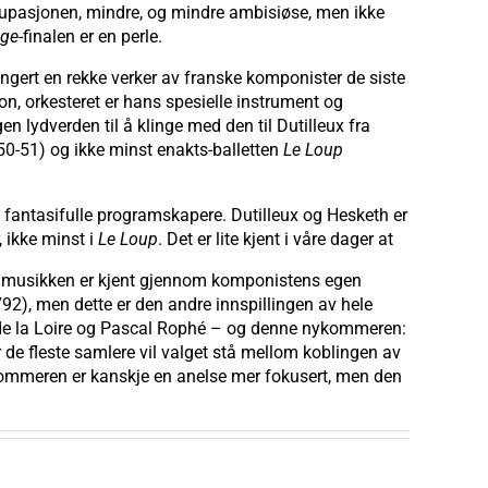
kupasjonen, mindre, og mindre ambisiøse, men ikke
ège
-finalen er en perle.
rangert en rekke verker av franske komponister de siste
on, orkesteret er hans spesielle instrument og
 lydverden til å klinge med den til Dutilleux fra
50-51) og ikke minst enakts-balletten
Le Loup
antasifulle programskapere. Dutilleux og Hesketh er
 ikke minst i
Le Loup
. Det er lite kjent i våre dager at
v musikken er kjent gjennom komponistens egen
92), men dette er den andre innspillingen av hele
ys de la Loire og Pascal Rophé – og denne nykommeren:
r de fleste samlere vil valget stå mellom koblingen av
ykommeren er kanskje en anelse mer fokusert, men den