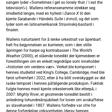
sangen lyder «Sometimes I get so lonely that / I eat the
television!»). Wallens referanseramme strekker seg
imidlertid lengre, med en hyllest i
Dance X
til den
kjente
Sarabande
i Händels
Suite i d-moll
, og det som
lyder som en latinamerikansk Stravinskij-bastard i
finalen.
Wallens naturtalent for å tenke orkestralt var åpenbart
helt fra begynnelsen av karrieren, som i den stille
åpningen for harpe og kontrabasser i
The World’s
Weather
(2000), et slående tonedikt der kjerneideen er
forestillingen om en enkelt regndråpe som inneholder
«historien om verdens vær». Verket ble komponert i
hennes studietid ved King’s College, Cambridge, med ble
først urfremført i 2022, etter å ha blitt overskygget av det
raske tempoet i hennes påfølgende produksjon. Faktisk
fulgte hennes mest kjente orkesterverk like etterpå, i
2007:
Mighty River
, et gnistrende tonedikt bestilt i
anledning tohundreårsjubileet for loven om avskaffelse
av slavehandel i 1807. Wallens forfedre var ofre for
denne forferdelige virksomheten (derav hennes