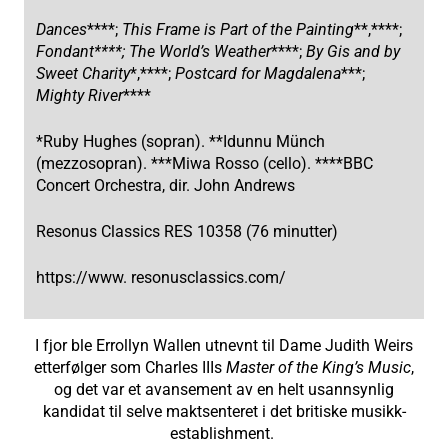
Dances
****;
This Frame is Part of the Painting
**,****;
Fondant****;
The World’s Weather
****;
By Gis and by
Sweet Charity
*,****;
Postcard for Magdalena
***;
Mighty River
****
*Ruby Hughes (sopran). **Idunnu Münch
(mezzosopran). ***Miwa Rosso (cello). ****BBC
Concert Orchestra, dir. John Andrews
Resonus Classics RES 10358 (76 minutter)
https://www. resonusclassics.com/
I fjor ble Errollyn Wallen utnevnt til Dame Judith Weirs
etterfølger som Charles IIIs
Master of the King’s Music
,
og det var et avansement av en helt usannsynlig
kandidat til selve maktsenteret i det britiske musikk-
establishment.