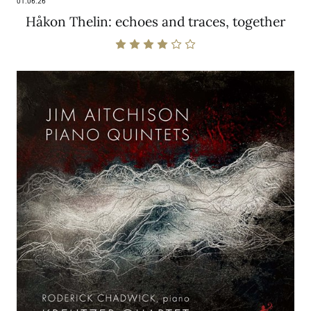
01.06.26
Håkon Thelin: echoes and traces, together