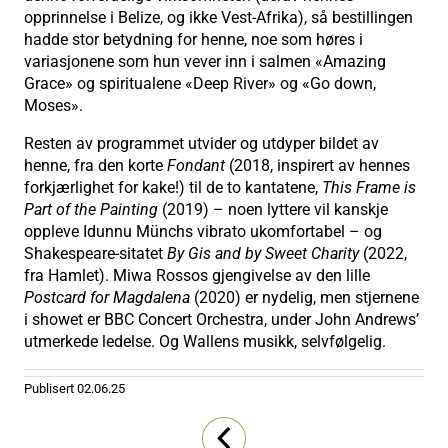
opprinnelse i Belize, og ikke Vest-Afrika), så bestillingen
hadde stor betydning for henne, noe som høres i
variasjonene som hun vever inn i salmen «Amazing
Grace» og spiritualene «Deep River» og «Go down,
Moses».
Resten av programmet utvider og utdyper bildet av
henne, fra den korte
Fondant
(2018, inspirert av hennes
forkjærlighet for kake!) til de to kantatene,
This Frame is
Part of the Painting
(2019) – noen lyttere vil kanskje
oppleve Idunnu Münchs vibrato ukomfortabel – og
Shakespeare-sitatet
By Gis and by Sweet Charity
(2022,
fra Hamlet). Miwa Rossos gjengivelse av den lille
Postcard for Magdalena
(2020) er nydelig, men stjernene
i showet er BBC Concert Orchestra, under John Andrews’
utmerkede ledelse. Og Wallens musikk, selvfølgelig.
Publisert
02.06.25