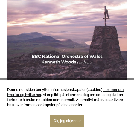
05.02.26
Denne nettsiden benytter informasjonskapsler (cookies)
Les mer om
hvorfor og hvilke her
. Vi er pliktig å informere deg om dette, og du kan
Christopher Gunning: He’s the Right One
fortsette å bruke nettsiden som normalt. Alternativt må du deaktivere
bruk av informasjonskapsler på dine enheter.
Ok, jeg skjønner