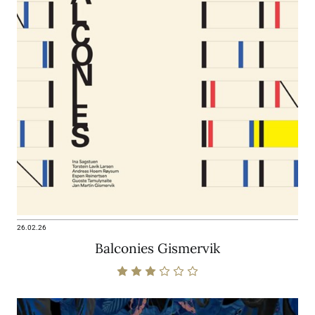
26.02.26
Balconies Gismervik