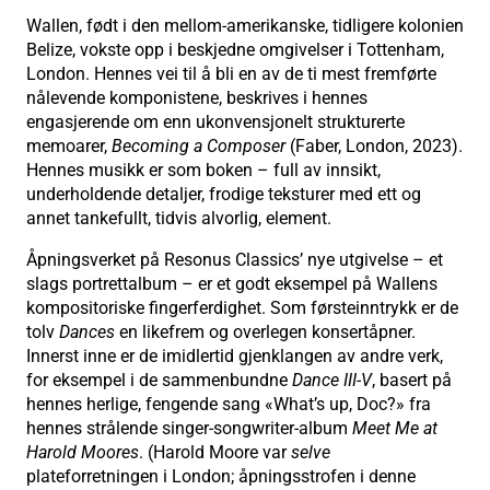
Wallen, født i den mellom-amerikanske, tidligere kolonien
Belize, vokste opp i beskjedne omgivelser i Tottenham,
London. Hennes vei til å bli en av de ti mest fremførte
nålevende komponistene, beskrives i hennes
engasjerende om enn ukonvensjonelt strukturerte
memoarer,
Becoming a Composer
(Faber, London, 2023).
Hennes musikk er som boken – full av innsikt,
underholdende detaljer, frodige teksturer med ett og
annet tankefullt, tidvis alvorlig, element.
Åpningsverket på Resonus Classics’ nye utgivelse – et
slags portrettalbum – er et godt eksempel på Wallens
kompositoriske fingerferdighet. Som førsteinntrykk er de
tolv
Dances
en likefrem og overlegen konsertåpner.
Innerst inne er de imidlertid gjenklangen av andre verk,
for eksempel i de sammenbundne
Dance III-V
, basert på
hennes herlige, fengende sang «What’s up, Doc?» fra
hennes strålende singer-songwriter-album
Meet Me at
Harold Moores
. (Harold Moore var
selve
plateforretningen i London; åpningsstrofen i denne