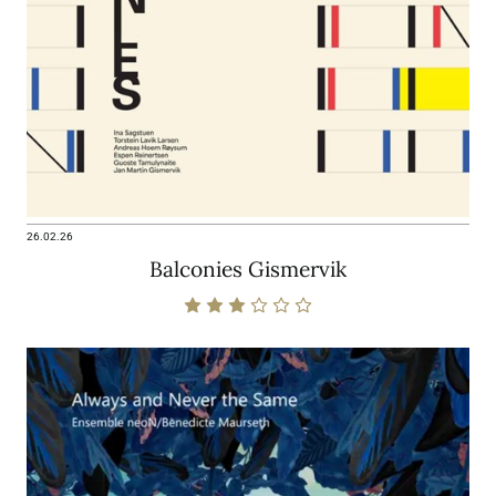
26.02.26
Balconies Gismervik