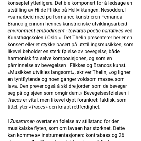
konseptet ytterligere. Det ble komponert for å ledsage en
utstilling av Hilde Flikke på Hellviktangen, Nesodden, I
«samarbeid med performance-kunstneren Fernanda
Branco gjennom hennes kunstneriske utviklingsarbeid
environment embodiment - towards poetic narratives
ved
Kunsthøgskolen i Oslo.» Det Thelin presenterer her er en
konsert eller et stykke basert på utstillingsmusikken, som
likevel beholder en sterk følelse av bevegelse, både
harmonisk fra selve komposisjonen, og som en
påminnelse av bevegelsen i Flikkes og Brancos kunst.
«Musikken utvikles langsomt», skriver Thelin, «og ligner
en tyntflytende og noen ganger voldsom masse, som
lava. Den prøver også å skildre jorden som de beveger
seg på og sjøen som omgir dem.» Bevegelsesfølelsen i
Traces
er vital, men likevel dypt forankret; faktisk, som
tittel, yter
«Traces»
den knapt rettferdighet.
I
Zusammen
overtar en følelse av stillstand for den
musikalske flyten, som om lavaen har størknet. Dette
kan komme av instrumentasjonen: kontrabass og 26