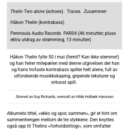
Thelin Two alone
(echoes). Traces.
Zusammen
Håkon Thelin (kontrabass)
Peninsula Audio Records PAR04 (46 minutter; pluss
ektra utdrag av strømming, 13 minutter)
Håkon Thelin fylte 50 i mai (femti? Kan ikke stemme!)
og han feirer milepælen med denne utgivelsen der han
og hans trofaste kontrabass spiller helt alene, full av
utforskende musikkskaping, gripende teksturer og
virtuost spill.
Skrevet av Guy Rickards, oversatt av Hilde Holbæk-Hanssen
Albumets tittel, «ekko og spor, sammen», gir et hint om
sammenhengen mellom de tre stykkene. Den knyttes
også opp til Thelins «forholdstrilogi», som omfatter