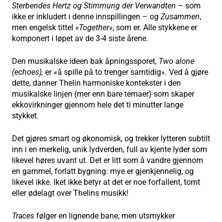
Sterbendes Hertz og Stimmung der Verwandten
– som
ikke er inkludert i denne innspillingen – og
Zusammen
,
men engelsk tittel
«Together»
, som er. Alle stykkene er
komponert i løpet av de 3-4 siste årene.
Den musikalske ideen bak åpningssporet,
Two alone
(echoes),
er «å spille på to trenger samtidig». Ved å gjøre
dette, danner Thelin harmoniske kontekster i den
musikalske linjen (mer enn bare temaer) som skaper
ekkovirkninger gjennom hele det ti minutter lange
stykket.
Det gjøres smart og økonomisk, og trekker lytteren subtilt
inn i en merkelig, unik lydverden, full av kjente lyder som
likevel høres uvant ut. Det er litt som å vandre gjennom
en gammel, forlatt bygning: mye er gjenkjennelig, og
likevel ikke. lket ikke betyr at det er noe forfallent, tomt
eller ødelagt over Thelins musikk!
Traces
følger en lignende bane, men utsmykker