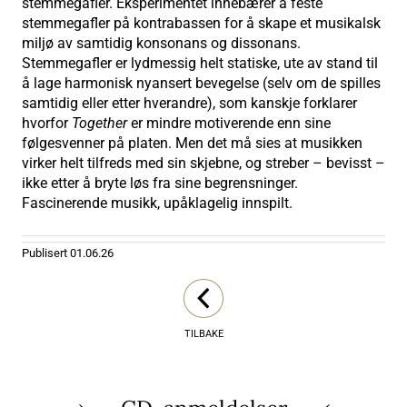
stemmegafler. Eksperimentet innebærer å feste
stemmegafler på kontrabassen for å skape et musikalsk
miljø av samtidig konsonans og dissonans.
Stemmegafler er lydmessig helt statiske, ute av stand til
å lage harmonisk nyansert bevegelse (selv om de spilles
samtidig eller etter hverandre), som kanskje forklarer
hvorfor
Together
er mindre motiverende enn sine
følgesvenner på platen. Men det må sies at musikken
virker helt tilfreds med sin skjebne, og streber – bevisst –
ikke etter å bryte løs fra sine begrensninger.
Fascinerende musikk, upåklagelig innspilt.
Publisert
01.06.26
TILBAKE