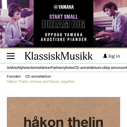
log in
Artikler
Nyheter
Anmeldelser
Partnernyheter
CD-anmeldelser
Lobby-annonser
Forsiden
CD-anmeldelser
Håkon Thelin: echoes and traces, together