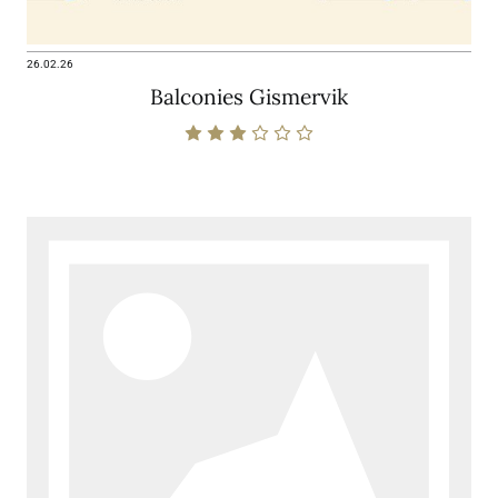
26.02.26
Balconies Gismervik