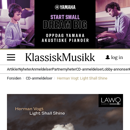
log in
Artikler
Nyheter
Anmeldelser
Partnernyheter
CD-anmeldelser
Lobby-annonser
Forsiden
CD-anmeldelser
Herman Vogt: Light Shall Shine