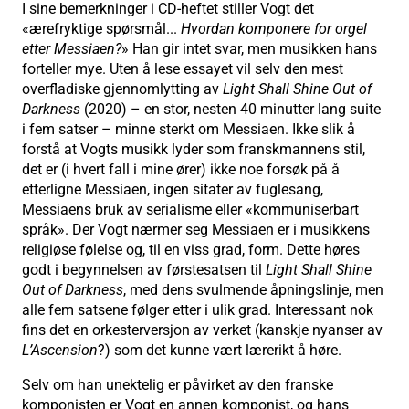
I sine bemerkninger i CD-heftet stiller Vogt det
«ærefryktige spørsmål...
Hvordan komponere for orgel
etter Messiaen?
» Han gir intet svar, men musikken hans
forteller mye. Uten å lese essayet vil selv den mest
overfladiske gjennomlytting av
Light Shall Shine Out of
Darkness
(2020) – en stor, nesten 40 minutter lang suite
i fem satser – minne sterkt om Messiaen. Ikke slik å
forstå at Vogts musikk lyder som franskmannens stil,
det er (i hvert fall i mine ører) ikke noe forsøk på å
etterligne Messiaen, ingen sitater av fuglesang,
Messiaens bruk av serialisme eller «kommuniserbart
språk». Der Vogt nærmer seg Messiaen er i musikkens
religiøse følelse og, til en viss grad, form. Dette høres
godt i begynnelsen av førstesatsen til
Light Shall Shine
Out of Darkness
, med dens svulmende åpningslinje, men
alle fem satsene følger etter i ulik grad. Interessant nok
fins det en orkesterversjon av verket (kanskje nyanser av
L’Ascension
?) som det kunne vært lærerikt å høre.
Selv om han unektelig er påvirket av den franske
komponisten er Vogt en annen komponist, og hans