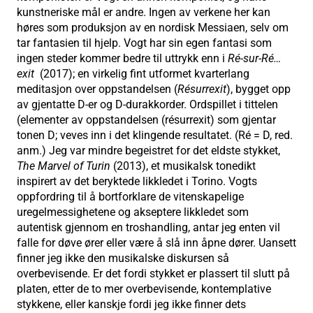
kunstneriske mål er andre. Ingen av verkene her kan
høres som produksjon av en nordisk Messiaen, selv om
tar fantasien til hjelp. Vogt har sin egen fantasi som
ingen steder kommer bedre til uttrykk enn i
Ré-sur-Ré…
exit
(2017); en virkelig fint utformet kvarterlang
meditasjon over oppstandelsen (
Résurrexit
), bygget opp
av gjentatte D-er og D-durakkorder. Ordspillet i tittelen
(elementer av oppstandelsen (résurrexit) som gjentar
tonen D; veves inn i det klingende resultatet. (Ré = D, red.
anm.) Jeg var mindre begeistret for det eldste stykket,
The Marvel of Turin
(2013), et musikalsk tonedikt
inspirert av det beryktede likkledet i Torino. Vogts
oppfordring til å bortforklare de vitenskapelige
uregelmessighetene og akseptere likkledet som
autentisk gjennom en troshandling, antar jeg enten vil
falle for døve ører eller være å slå inn åpne dører. Uansett
finner jeg ikke den musikalske diskursen så
overbevisende. Er det fordi stykket er plassert til slutt på
platen, etter de to mer overbevisende, kontemplative
stykkene, eller kanskje fordi jeg ikke finner dets