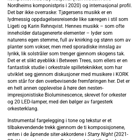
Nordheims komponistpris i 2020) og internasjonal profil.
Det bør ikke overraske: Tjøgersens musikk er en
lydmessig oppdagelsesreisende like særegen i stil som
Ligeti og Karin Rehnqvist. Hennes musikk – som ofte
inneholder datagenererte elementer – lyder som
naturens egen stemme, full av knirking og stønn som av
planter som vokser, men med sporadiske innslag av
lyrikk, lik solstråler som trenger gjennom skogens tak.
Det er et slikt øyeblikk i Between Trees, som ellers er en
fantastisk studie i orkestrale spilleteknikker, som har
utviklet seg gjennom diskusjoner med musikere i KORK
som står for den overbevisende fremføringen her. Det er
en helt annen opplevelse å høre den nesten-
impresjonistiske Bioluminescence, skrevet for orkester
og 20 LED-lamper, med den bølger av fargesterk
orkesterklang.
Instrumental fargelegging i tone og tekstur er et
tilbakevendende trekk gjennom de ti komposisjonene,
enten i de åpnende siter-akkordene i
Starry Night
(2021-