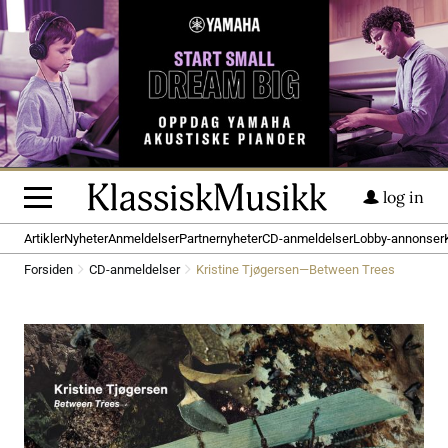
log in
Artikler
Nyheter
Anmeldelser
Partnernyheter
CD-anmeldelser
Lobby-annonser
Forsiden
CD-anmeldelser
Kristine Tjøgersen—Between Trees