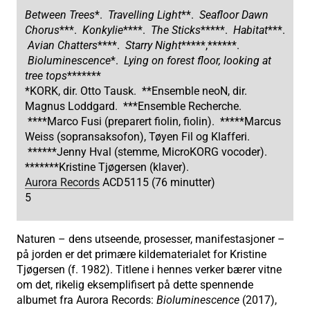
Between Trees
*.
Travelling Light
**.
Seafloor Dawn
Chorus
***.
Konkylie
****.
The Sticks
*****.
Habitat
***.
Avian Chatters
****.
Starry Night
*****,******.
Bioluminescence
*.
Lying on forest floor, looking at
tree tops
*******
*KORK, dir. Otto Tausk. **Ensemble neoN, dir.
Magnus Loddgard. ***Ensemble Recherche.
****Marco Fusi (preparert fiolin, fiolin). *****Marcus
Weiss (sopransaksofon), Tøyen Fil og Klafferi.
******Jenny Hval (stemme, MicroKORG vocoder).
*******Kristine Tjøgersen (klaver).
Aurora Records
ACD5115 (76 minutter)
5
Naturen – dens utseende, prosesser, manifestasjoner –
på jorden er det primære kildematerialet for Kristine
Tjøgersen (f. 1982). Titlene i hennes verker bærer vitne
om det, rikelig eksemplifisert på dette spennende
albumet fra Aurora Records:
Bioluminescence
(2017),