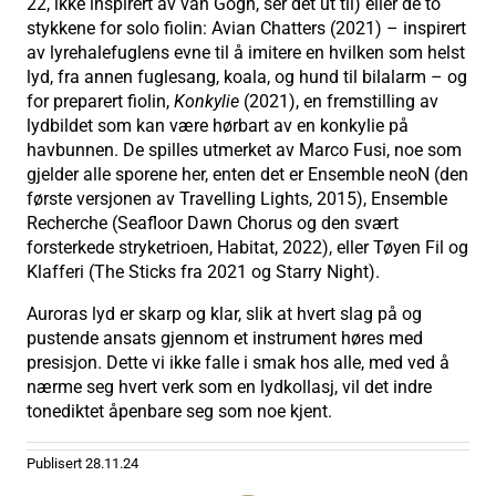
22, ikke inspirert av van Gogh, ser det ut til) eller de to
stykkene for solo fiolin: Avian Chatters (2021) – inspirert
av lyrehalefuglens evne til å imitere en hvilken som helst
lyd, fra annen fuglesang, koala, og hund til bilalarm – og
for preparert fiolin,
Konkylie
(2021), en fremstilling av
lydbildet som kan være hørbart av en konkylie på
havbunnen. De spilles utmerket av Marco Fusi, noe som
gjelder alle sporene her, enten det er Ensemble neoN (den
første versjonen av Travelling Lights, 2015), Ensemble
Recherche (Seafloor Dawn Chorus og den svært
forsterkede stryketrioen, Habitat, 2022), eller Tøyen Fil og
Klafferi (The Sticks fra 2021 og Starry Night).
Auroras lyd er skarp og klar, slik at hvert slag på og
pustende ansats gjennom et instrument høres med
presisjon. Dette vi ikke falle i smak hos alle, med ved å
nærme seg hvert verk som en lydkollasj, vil det indre
tonediktet åpenbare seg som noe kjent.
Publisert
28.11.24