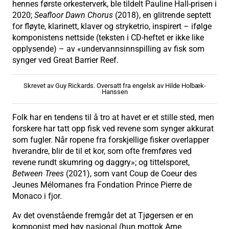
hennes første orkesterverk, ble tildelt Pauline Hall-prisen i
2020;
Seafloor Dawn Chorus
(2018), en glitrende septett
for fløyte, klarinett, klaver og stryketrio, inspirert – ifølge
komponistens nettside (teksten i CD-heftet er ikke like
opplysende) – av «undervannsinnspilling av fisk som
synger ved Great Barrier Reef.
Skrevet av Guy Rickards. Oversatt fra engelsk av Hilde Holbæk-
Hanssen
Folk har en tendens til å tro at havet er et stille sted, men
forskere har tatt opp fisk ved revene som synger akkurat
som fugler. Når ropene fra forskjellige fisker overlapper
hverandre, blir de til et kor, som ofte fremføres ved
revene rundt skumring og daggry»; og tittelsporet,
Between Trees
(2021), som vant Coup de Coeur des
Jeunes Mélomanes fra Fondation Prince Pierre de
Monaco i fjor.
Av det ovenstående fremgår det at Tjøgersen er en
komponist med høy nasjonal (hun mottok Arne