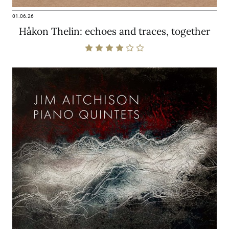
01.06.26
Håkon Thelin: echoes and traces, together