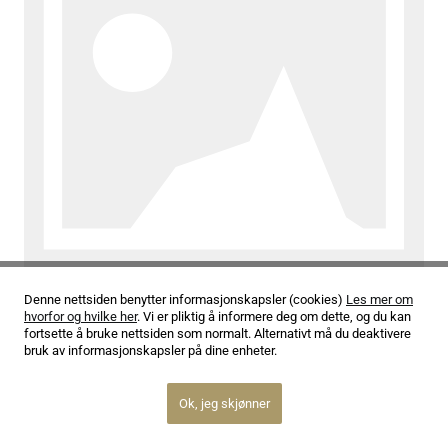
Denne nettsiden benytter informasjonskapsler (cookies)
Les mer om
hvorfor og hvilke her
. Vi er pliktig å informere deg om dette, og du kan
05.02.26
fortsette å bruke nettsiden som normalt. Alternativt må du deaktivere
bruk av informasjonskapsler på dine enheter.
Christopher Gunning: He’s the Right One
Ok, jeg skjønner