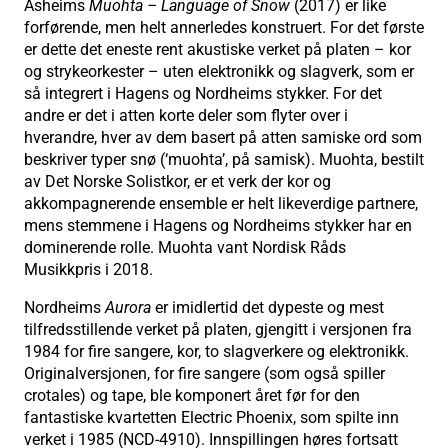
Asheims
Muohta – Language of Snow
(2017) er like
forførende, men helt annerledes konstruert. For det første
er dette det eneste rent akustiske verket på platen – kor
og strykeorkester – uten elektronikk og slagverk, som er
så integrert i Hagens og Nordheims stykker. For det
andre er det i atten korte deler som flyter over i
hverandre, hver av dem basert på atten samiske ord som
beskriver typer snø (‘muohta’, på samisk). Muohta, bestilt
av Det Norske Solistkor, er et verk der kor og
akkompagnerende ensemble er helt likeverdige partnere,
mens stemmene i Hagens og Nordheims stykker har en
dominerende rolle. Muohta vant Nordisk Råds
Musikkpris i 2018.
Nordheims
Aurora
er imidlertid det dypeste og mest
tilfredsstillende verket på platen, gjengitt i versjonen fra
1984 for fire sangere, kor, to slagverkere og elektronikk.
Originalversjonen, for fire sangere (som også spiller
crotales) og tape, ble komponert året før for den
fantastiske kvartetten Electric Phoenix, som spilte inn
verket i 1985 (NCD-4910). Innspillingen høres fortsatt