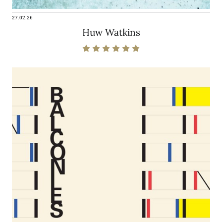
27.02.26
Huw Watkins