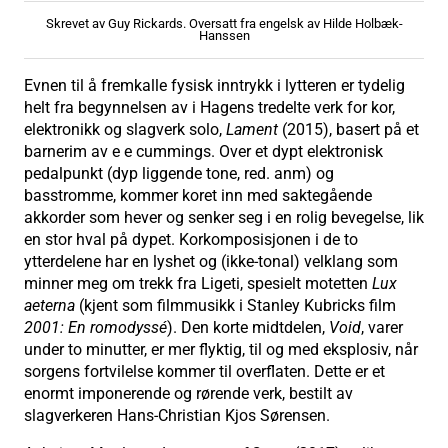
Skrevet av Guy Rickards. Oversatt fra engelsk av Hilde Holbæk-
Hanssen
Evnen til å fremkalle fysisk inntrykk i lytteren er tydelig
helt fra begynnelsen av i Hagens tredelte verk for kor,
elektronikk og slagverk solo,
Lament
(2015), basert på et
barnerim av e e cummings. Over et dypt elektronisk
pedalpunkt (dyp liggende tone, red. anm) og
basstromme, kommer koret inn med saktegående
akkorder som hever og senker seg i en rolig bevegelse, lik
en stor hval på dypet. Korkomposisjonen i de to
ytterdelene har en lyshet og (ikke-tonal) velklang som
minner meg om trekk fra Ligeti, spesielt motetten
Lux
aeterna
(kjent som filmmusikk i Stanley Kubricks film
2001: En romodyssé
). Den korte midtdelen,
Void
, varer
under to minutter, er mer flyktig, til og med eksplosiv, når
sorgens fortvilelse kommer til overflaten. Dette er et
enormt imponerende og rørende verk, bestilt av
slagverkeren Hans-Christian Kjos Sørensen.