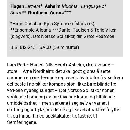
Hagen
Lament*
Asheim
Muohta—Language of
Snow
**
Nordheim
Aurora***
*Hans-Christian Kjos Sørensen (slagverk).
**Ensemble Allegria ***Daniel Paulsen & Terje Viken
(slagverk). Det Norske Solistkor, dir. Grete Pedersen
BIS
BIS-2431 SACD (59 minutter)
Lars Petter Hagen, Nils Henrik Asheim, den avdøde –
store – Arne Nordheim: det skal godt gjøres å sette
sammen en mer levende representativ trio for å vise frem
det beste i norsk kor-komposisjon. Ikke bare blir de tre
verkene nydelig sunget – Det Norske Solistkor har en
strålende blanding av medrivende klang og tiltalende
umiddelbarhet – men verkene i seg selv er variert i
omfang og uttrykk, moderne og likevel attraktive å lytte
til, og innspilt med spektakulær trofasthet til
fremføringene.