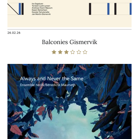
26.02.26
Balconies Gismervik