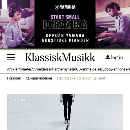
log in
Artikler
Nyheter
Anmeldelser
Partnernyheter
CD-anmeldelser
Lobby-annonser
Forsiden
CD-anmeldelser
Det Norske Solistkor: Lament