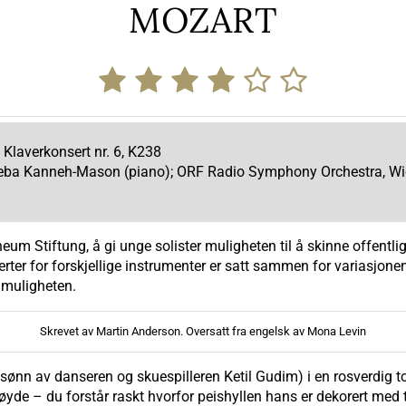
MOZART
; Klaverkonsert nr. 6, K238
eneba Kanneh-Mason (piano); ORF Radio Symphony Orchestra, Wien
um Stiftung, å gi unge solister muligheten til å skinne offentlig.
ter for forskjellige instrumenter er satt sammen for variasjonen
 muligheten.
Skrevet av Martin Anderson. Oversatt fra engelsk av Mona Levin
ønn av danseren og skuespilleren Ketil Gudim) i en rosverdig tol
yde – du forstår raskt hvorfor peishyllen hans er dekorert med t