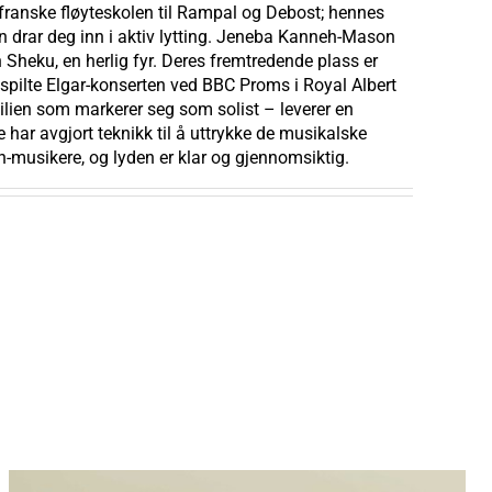
franske fløyteskolen til Rampal og Debost; hennes
den drar deg inn i aktiv lytting. Jeneba Kanneh-Mason
ten Sheku, en herlig fyr. Deres fremtredende plass er
 spilte Elgar-konserten ved BBC Proms i Royal Albert
ilien som markerer seg som solist – leverer en
e har avgjort teknikk til å uttrykke de musikalske
musikere, og lyden er klar og gjennomsiktig.