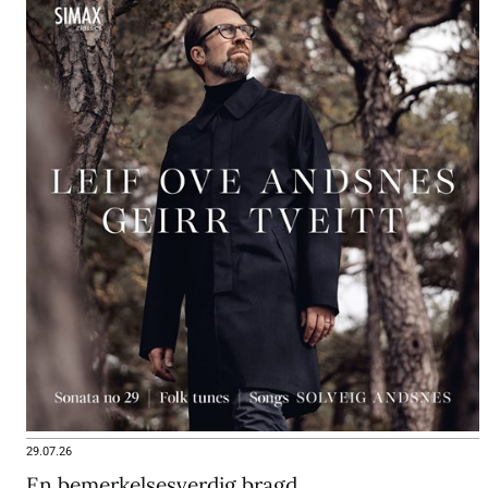
29.07.26
En bemerkelsesverdig bragd