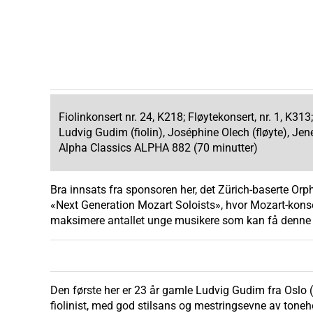
Fiolinkonsert nr. 24, K218; Fløytekonsert, nr. 1, K313
Ludvig Gudim (fiolin), Joséphine Olech (fløyte), J
Alpha Classics ALPHA 882 (70 minutter)
Bra innsats fra sponsoren her, det Zürich-baserte Orphe
«Next Generation Mozart Soloists», hvor Mozart-konser
maksimere antallet unge musikere som kan få denne
Den første her er 23 år gamle Ludvig Gudim fra Oslo (s
fiolinist, med god stilsans og mestringsevne av tonehø