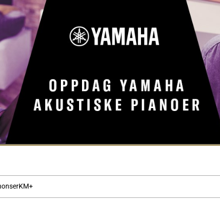
nonser
KM+