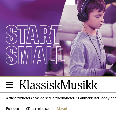
Artikler
Nyheter
Anmeldelser
Partnernyheter
CD-anmeldelser
Lobby-an
Forsiden
CD-anmeldelser
Mozart