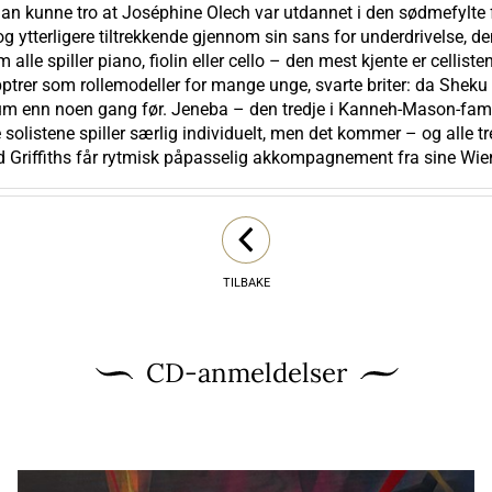
an kunne tro at Joséphine Olech var utdannet i den sødmefylte 
 og ytterligere tiltrekkende gjennom sin sans for underdrivelse, 
m alle spiller piano, fiolin eller cello – den mest kjente er cellis
ptrer som rollemodeller for mange unge, svarte briter: da Sheku
likum enn noen gang før. Jeneba – den tredje i Kanneh-Mason-fam
 solistene spiller særlig individuelt, men det kommer – og alle tr
Griffiths får rytmisk påpasselig akkompagnement fra sine Wien-
TILBAKE
CD-anmeldelser