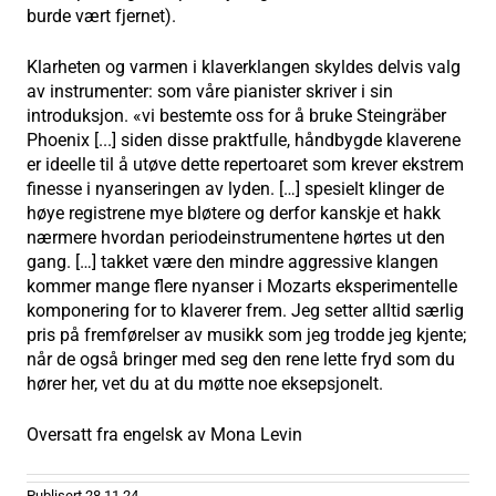
burde vært fjernet).
Klarheten og varmen i klaverklangen skyldes delvis valg
av instrumenter: som våre pianister skriver i sin
introduksjon. «vi bestemte oss for å bruke Steingräber
Phoenix [...] siden disse praktfulle, håndbygde klaverene
er ideelle til å utøve dette repertoaret som krever ekstrem
finesse i nyanseringen av lyden. […] spesielt klinger de
høye registrene mye bløtere og derfor kanskje et hakk
nærmere hvordan periodeinstrumentene hørtes ut den
gang. […] takket være den mindre aggressive klangen
kommer mange flere nyanser i Mozarts eksperimentelle
komponering for to klaverer frem. Jeg setter alltid særlig
pris på fremførelser av musikk som jeg trodde jeg kjente;
når de også bringer med seg den rene lette fryd som du
hører her, vet du at du møtte noe eksepsjonelt.
Oversatt fra engelsk av Mona Levin
Publisert
28.11.24