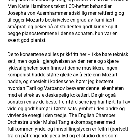
Men Katie Hamiltons tekst i CD-heftet behandler
Josepha von Auernhammer adskillig mer rettferdig og
tillegger Mozarts beskrivelse en grad av familiært
småprat, og peker på at studenten godt kunne spilt
begge pianostemmene i denne sonaten, hun var en
svært god pianist.
De to konsertene spilles prikkfritt her – ikke bare teknisk
sett, men også i gjengivelsen av den rene og skjære
lykksaligheten som finnes i denne musikken. Ingen
komponist hadde større glede av å erte enn Mozart
hadde, og spesielt i kadensene, hører jeg bestemt
hvordan Tarli og Varbanov besvarer denne lekenheten
med et strøk av ekteskapelig koketteri. De gir også
sonaten en av de beste fremførelsene jeg har hørt, full av
vidd og godt humør i første sats, ømhet i den andre og
virvlende energi i den tredje. The English Chamber
Orchestra under Muhai Tang akkompagnerer med
fullkommen ynde, og innspillingslyden er feilfri (bortsett
fra en påtrengende pedallyd og et studio-dunk som