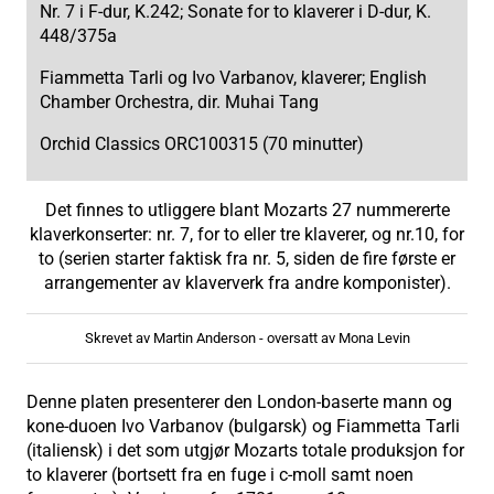
Nr. 7 i F-dur, K.242; Sonate for to klaverer i D-dur, K.
448/375a
Fiammetta Tarli og Ivo Varbanov, klaverer; English
Chamber Orchestra, dir. Muhai Tang
Orchid Classics ORC100315 (70 minutter)
Det finnes to utliggere blant Mozarts 27 nummererte
klaverkonserter: nr. 7, for to eller tre klaverer, og nr.10, for
to (serien starter faktisk fra nr. 5, siden de fire første er
arrangementer av klaververk fra andre komponister).
Skrevet av Martin Anderson - oversatt av Mona Levin
Denne platen presenterer den London-baserte mann og
kone-duoen Ivo Varbanov (bulgarsk) og Fiammetta Tarli
(italiensk) i det som utgjør Mozarts totale produksjon for
to klaverer (bortsett fra en fuge i c-moll samt noen