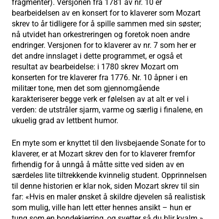
fragmenter). Versjonen fra 1781 av nr. 10 er
bearbeidelsen av en konsert for to klaverer som Mozart
skrev to år tidligere for å spille sammen med sin søster;
nå utvidet han orkestreringen og foretok noen andre
endringer. Versjonen for to klaverer av nr. 7 som her er
det andre innslaget i dette programmet, er også et
resultat av bearbeidelse: i 1780 skrev Mozart om
konserten for tre klaverer fra 1776. Nr. 10 åpner i en
militær tone, men det som gjennomgående
karakteriserer begge verk er følelsen av at alt er vel i
verden: de utstråler sjarm, varme og særlig i finalene, en
ukuelig grad av lettbent humor.
En myte som er knyttet til den livsbejaende Sonate for to
klaverer, er at Mozart skrev den for to klaverer fremfor
firhendig for å unngå å måtte sitte ved siden av en
særdeles lite tiltrekkende kvinnelig student. Opprinnelsen
til denne historien er klar nok, siden Mozart skrev til sin
far: «Hvis en maler ønsket å skildre djevelen så realistisk
som mulig, ville han lett etter hennes ansikt – hun er
tung som en bondekjerring, og svetter så du blir kvalm.»