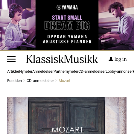
log in
Artikler
Nyheter
Anmeldelser
Partnernyheter
CD-anmeldelser
Lobby-annonser
Forsiden
CD-anmeldelser
Mozart