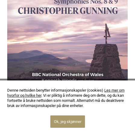
Denne nettsiden benytter informasjonskapsler (cookies)
Les mer om
hvorfor og hvilke her
. Vi er pliktig å informere deg om dette, og du kan
fortsette å bruke nettsiden som normalt. Alternativt må du deaktivere
bruk av informasjonskapsler på dine enheter.
05.02.26
Christopher Gunning: He’s the Right One
Ok, jeg skjønner