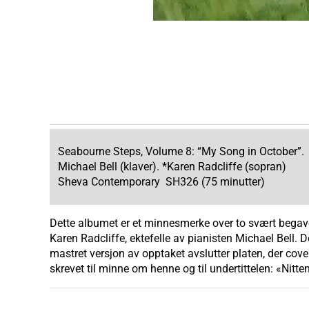
Seabourne Steps, Volume 8: “My Song in October”.
Michael Bell (klaver). *Karen Radcliffe (sopran)
Sheva Contemporary SH326 (75 minutter)
Dette albumet er et minnesmerke over to svært begaved
Karen Radcliffe, ektefelle av pianisten Michael Bell. D
mastret versjon av opptaket avslutter platen, der cover
skrevet til minne om henne og til undertittelen: «Nit