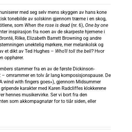
mmuniserer med seg selv mens skyggen av hans kone
isk tonebilde av solskinn gjennom trærne i en skog,
titlene, som
When the rose is dead
(nr. 6),
One by one
enter inspirasjon fra noen av de skarpeste hjernene i
e Brontë, Rilke, Elizabeth Barrett Browning og andre
lir stemningen unektelig mørkere, mer melankolsk og
t av et dikt av Ted Hughes –
Who’ll toll the bell?
Hvor
sen opphører.
embers
stammer fra en av de første Dickinson-
1-2 – omrammer en tolv år lang komposisjonspause. De
 A wind with fingers goes»), gjennom Midsummer
tra gripende karakter med Karen Radcliffes klokkerene
ver hennes musikervirke. Ser vi bort fra den
nten som akkompagnatør for to tiår siden, eller