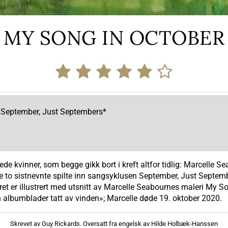
MY SONG IN OCTOBER
 September, Just Septembers*
e kvinner, som begge gikk bort i kreft altfor tidlig: Marcelle S
e to sistnevnte spilte inn sangsyklusen September, Just Septembers 
et er illustrert med utsnitt av Marcelle Seabournes maleri My Son
ten albumblader tatt av vinden»; Marcelle døde 19. oktober 2020.
Skrevet av Guy Rickards. Oversatt fra engelsk av Hilde Holbæk-Hanssen