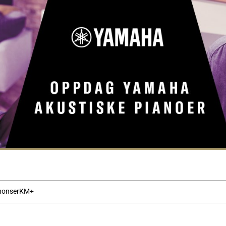
nonser
KM+