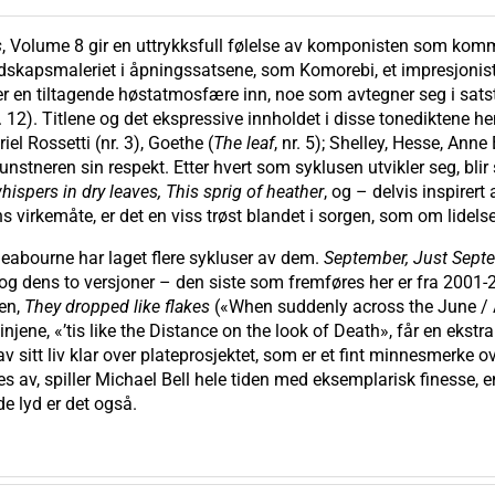
s
, Volume 8 gir en uttrykksfull følelse av komponisten som ko
andskapsmaleriet i åpningssatsene, som Komorebi, et impresjonist
en tiltagende høstatmosfære inn, noe som avtegner seg i sats
. 12). Titlene og det ekspressive innholdet i disse tonediktene h
iel Rossetti (nr. 3), Goethe (
The leaf
, nr. 5); Shelley, Hesse, Ann
kunstneren sin respekt. Etter hvert som syklusen utvikler seg, b
ispers in dry leaves, This sprig of heather
, og – delvis inspirer
ns virkemåte, er det en viss trøst blandet i sorgen, som om lidel
Seabourne har laget flere sykluser av dem.
September, Just Sept
 og dens to versjoner – den siste som fremføres her er fra 200
gen,
They dropped like flakes
(«When suddenly across the June /
linjene, «’tis like the Distance on the look of Death», får en eks
av sitt liv klar over plateprosjektet, som er et fint minnesmerke o
s av, spiller Michael Bell hele tiden med eksemplarisk finesse, e
de lyd er det også.