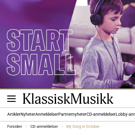
Artikler
Nyheter
Anmeldelser
Partnernyheter
CD-anmeldelser
Lobby-an
Forsiden
CD-anmeldelser
My Song in October