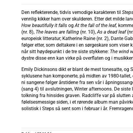
Den reflekterende, tidvis vemodige karakteren til
Step
vennlig kikker ham over skulderen. Etter det milde l
How beautifully it falls
og
At the fall of the leaf,
kommer 
(nr. 8),
The leaves are falling
(nr. 10),
As a dead leaf
(nr
europeisk litteratur; Katherine Raine (nr. 2), Dante Gabr
følger etter, som deltakere i en sørgeskare som viser 
når sitt høydepunkt i de tre siste stykkene:
The wind wh
dystre disse enn kan virke på overflaten og i musikke
Emily Dickinsons dikt er blant de mest tonesatte, og 
syklusene han komponerte, på midten av 1980-tallet,
ni sangene følger årstidene fra sen vår i åpningssan
(sang 4) til avslutningen, Winter afternoons. De siste 
tolkning fra hinsides graven. Radcliffe var på slutten 
følelsesmessige siden, i et rørende album man påvirke
solistisk i Steps så sent som i februar i år. Fremragen