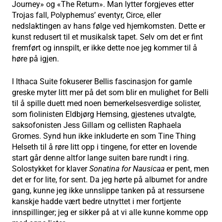
Journey» og «The Return». Man lytter forgjeves etter
Trojas fall, Polyphemus’ eventyr, Circe, eller
nedslaktingen av hans følge ved hjemkomsten. Dette er
kunst redusert til et musikalsk tapet. Selv om det er fint
fremført og innspilt, er ikke dette noe jeg kommer til å
høre på igjen.
I Ithaca Suite fokuserer Bellis fascinasjon for gamle
greske myter litt mer på det som blir en mulighet for Belli
til å spille duett med noen bemerkelsesverdige solister,
som fiolinisten Eldbjørg Hemsing, gjestenes utvalgte,
saksofonisten Jess Gillam og cellisten Raphaela
Gromes. Synd hun ikke inkluderte en som Tine Thing
Helseth til å røre litt opp i tingene, for etter en lovende
start går denne altfor lange suiten bare rundt i ring.
Solostykket for klaver
Sonatina for Nausicaa
er pent, men
det er for lite, for sent. Da jeg hørte på albumet for andre
gang, kunne jeg ikke unnslippe tanken på at ressursene
kanskje hadde vært bedre utnyttet i mer fortjente
innspillinger; jeg er sikker på at vi alle kunne komme opp