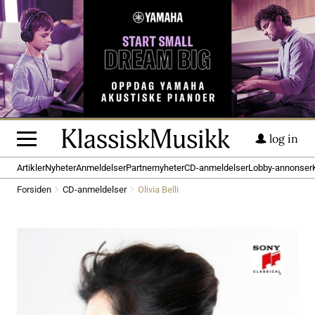
log in
Artikler
Nyheter
Anmeldelser
Partnernyheter
CD-anmeldelser
Lobby-annonser
Forsiden
CD-anmeldelser
Olivia Belli