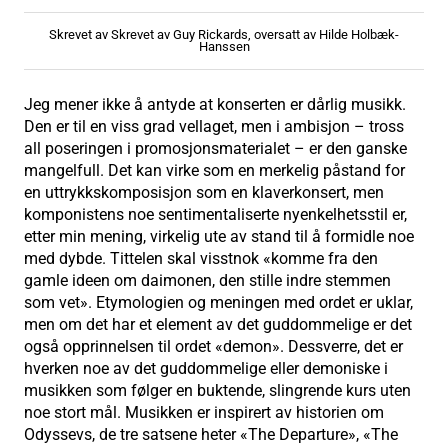
Skrevet av Skrevet av Guy Rickards, oversatt av Hilde Holbæk-
Hanssen
Jeg mener ikke å antyde at konserten er dårlig musikk.
Den er til en viss grad vellaget, men i ambisjon – tross
all poseringen i promosjonsmaterialet – er den ganske
mangelfull. Det kan virke som en merkelig påstand for
en uttrykkskomposisjon som en klaverkonsert, men
komponistens noe sentimentaliserte nyenkelhetsstil er,
etter min mening, virkelig ute av stand til å formidle noe
med dybde. Tittelen skal visstnok «komme fra den
gamle ideen om daimonen, den stille indre stemmen
som vet». Etymologien og meningen med ordet er uklar,
men om det har et element av det guddommelige er det
også opprinnelsen til ordet «demon». Dessverre, det er
hverken noe av det guddommelige eller demoniske i
musikken som følger en buktende, slingrende kurs uten
noe stort mål. Musikken er inspirert av historien om
Odyssevs, de tre satsene heter «The Departure», «The