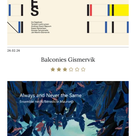
26.02.26
Balconies Gismervik