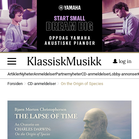
log in
Artikler
Nyheter
Anmeldelser
Partnernyheter
CD-anmeldelser
Lobby-annonser
Forsiden
CD-anmeldelser
On the Origin of Species