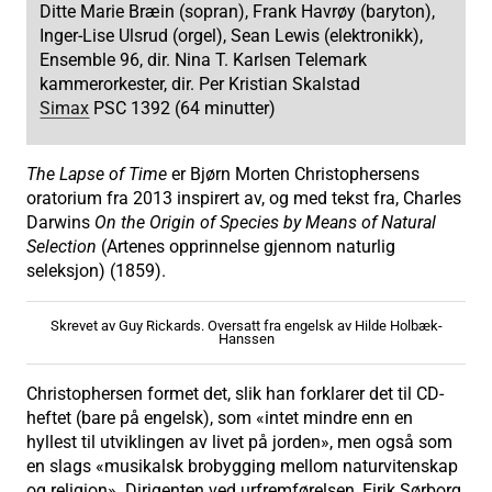
Ditte Marie Bræin (sopran), Frank Havrøy (baryton),
Inger-Lise Ulsrud (orgel), Sean Lewis (elektronikk),
Ensemble 96, dir. Nina T. Karlsen Telemark
kammerorkester, dir. Per Kristian Skalstad
Simax
PSC 1392 (64 minutter)
The Lapse of Time
er Bjørn Morten Christophersens
oratorium fra 2013 inspirert av, og med tekst fra, Charles
Darwins
On the Origin of Species by Means of Natural
Selection
(Artenes opprinnelse gjennom naturlig
seleksjon) (1859).
Skrevet av Guy Rickards. Oversatt fra engelsk av Hilde Holbæk-
Hanssen
Christophersen formet det, slik han forklarer det til CD-
heftet (bare på engelsk), som «intet mindre enn en
hyllest til utviklingen av livet på jorden», men også som
en slags «musikalsk brobygging mellom naturvitenskap
og religion». Dirigenten ved urfremførelsen, Eirik Sørborg,