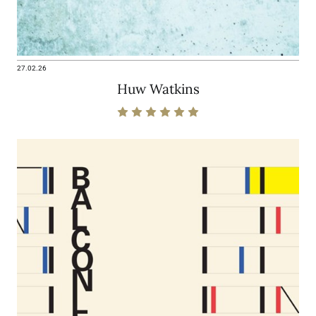
27.02.26
Huw Watkins