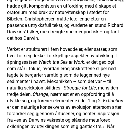
hadde gitt komponisten en utfordring med å skape et
oratorium med bruk av naturvitenskap i stedet for
Bibelen. Christophersen måtte lete lenge etter en
passende uttrykksfull tekst, og vurderte en stund Richard
Dawkins’ bøker, men trengte noe mer poetisk – og fant
det hos Darwin.
Verket er strukturert i fem hoveddeler, eller satser, som
hver for seg dekker forskjellige aspekter av utvikling. I
åpningssatsen
Watch the Sea at Work
, er det geologi
som står i fokus, hvordan erosjonskreftene sliper ned
lagdelte bergarter samtidig som de legger ned nye
sedimenter i havet. Mekanikken – som det var – til
naturlig seleksjon skildres i
Struggle for Life
, mens den
tredje delen,
Change
, nærmest er en oppfordring til å
utvikle seg, og forener elementene i del 1 og 2.
Extinction
er den naturlige konsekvens av evolusjon ettersom arter
forandrer seg gjennom årtusener, og henter inspirasjon
fra «en av Darwins vakreste og slående metaforer:
skildringen av utviklingen som et gigantisk tre.» Når