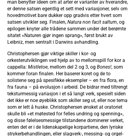
man benytter ideen om at arter er varianter av hverandre,
er denne satsen egentlig et sett med variasjoner, selv om
hovedmotivet bare dukker opp gradvis etter hvert som
satsen utvikler seg. Finalen,
Natura non facit saltum
, og
epilogen knyter alle trådene sammen under det berømte
sitatet «Naturen gjør ingen sprang», først brukt av
Leibniz, men sentralt i Darwins avhandling.
Christophersen gjør viktige skiller i kor- og
orkesterutviklingen ved hjelp av to mellomspill for kor a
cappella:
Mistletoe
, mellom del 2 og 3, og
Bones!
, som
kommer foran finalen. Her baserer koret og de to
solistene seg på spesifikke eksempler – en fra flora, en
fra fauna – på evolusjon i arbeid. De bidrar med tiltrengt
teksturmessig variasjon i et så langt verk, spesielt siden
det ikke er noe øyeblikk som skiller seg ut, eller noe tema
som er lett å huske. Christophersen ønsket at oratoriet
skulle bli «et møtested for felles undring og spenning»,
og disse følelsesmessige tilstandene dominerer verket,
enten det er i de lidenskapelige korpartiene, den lyriske
strykerbehandlingen, eller slagverk-, messing- og orgel-