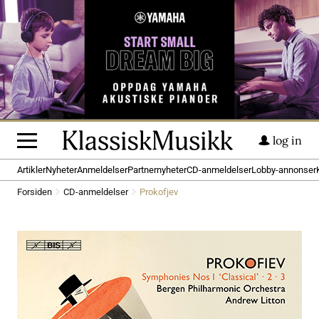
log in
Artikler
Nyheter
Anmeldelser
Partnernyheter
CD-anmeldelser
Lobby-annonser
Forsiden
CD-anmeldelser
Prokofjev