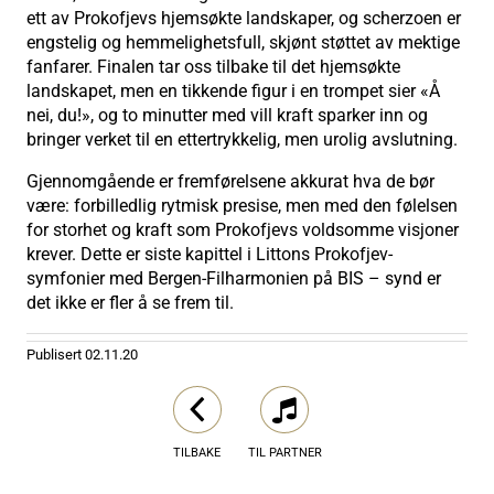
ett av Prokofjevs hjemsøkte landskaper, og scherzoen er
engstelig og hemmelighetsfull, skjønt støttet av mektige
fanfarer. Finalen tar oss tilbake til det hjemsøkte
landskapet, men en tikkende figur i en trompet sier «Å
nei, du!», og to minutter med vill kraft sparker inn og
bringer verket til en ettertrykkelig, men urolig avslutning.
Gjennomgående er fremførelsene akkurat hva de bør
være: forbilledlig rytmisk presise, men med den følelsen
for storhet og kraft som Prokofjevs voldsomme visjoner
krever. Dette er siste kapittel i Littons Prokofjev-
symfonier med Bergen-Filharmonien på BIS – synd er
det ikke er fler å se frem til.
Publisert
02.11.20
TILBAKE
TIL PARTNER