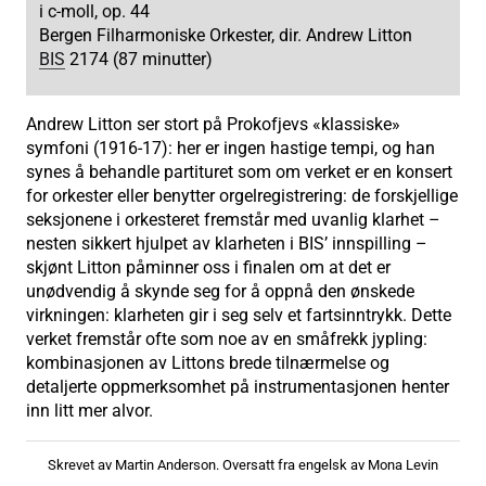
i c-moll, op. 44
Bergen Filharmoniske Orkester, dir. Andrew Litton
BIS
2174 (87 minutter)
Andrew Litton ser stort på Prokofjevs «klassiske»
symfoni (1916-17): her er ingen hastige tempi, og han
synes å behandle partituret som om verket er en konsert
for orkester eller benytter orgelregistrering: de forskjellige
seksjonene i orkesteret fremstår med uvanlig klarhet –
nesten sikkert hjulpet av klarheten i BIS’ innspilling –
skjønt Litton påminner oss i finalen om at det er
unødvendig å skynde seg for å oppnå den ønskede
virkningen: klarheten gir i seg selv et fartsinntrykk. Dette
verket fremstår ofte som noe av en småfrekk jypling:
kombinasjonen av Littons brede tilnærmelse og
detaljerte oppmerksomhet på instrumentasjonen henter
inn litt mer alvor.
Skrevet av Martin Anderson. Oversatt fra engelsk av Mona Levin