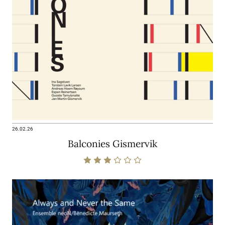
26.02.26
Balconies Gismervik