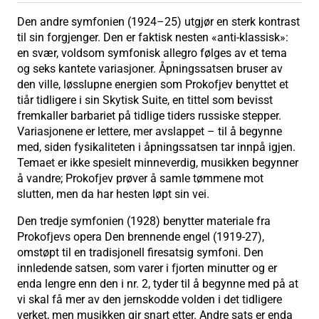
Den andre symfonien (1924–25) utgjør en sterk kontrast
til sin forgjenger. Den er faktisk nesten «anti-klassisk»:
en svær, voldsom symfonisk allegro følges av et tema
og seks kantete variasjoner. Åpningssatsen bruser av
den ville, løsslupne energien som Prokofjev benyttet et
tiår tidligere i sin Skytisk Suite, en tittel som bevisst
fremkaller barbariet på tidlige tiders russiske stepper.
Variasjonene er lettere, mer avslappet – til å begynne
med, siden fysikaliteten i åpningssatsen tar innpå igjen.
Temaet er ikke spesielt minneverdig, musikken begynner
å vandre; Prokofjev prøver å samle tømmene mot
slutten, men da har hesten løpt sin vei.
Den tredje symfonien (1928) benytter materiale fra
Prokofjevs opera Den brennende engel (1919-27),
omstøpt til en tradisjonell firesatsig symfoni. Den
innledende satsen, som varer i fjorten minutter og er
enda lengre enn den i nr. 2, tyder til å begynne med på at
vi skal få mer av den jernskodde volden i det tidligere
verket, men musikken gir snart etter. Andre sats er enda