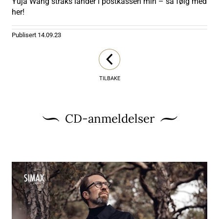
Yuja Wang straks lander i postkassen min – så følg med
her!
Publisert
14.09.23
TILBAKE
CD-anmeldelser