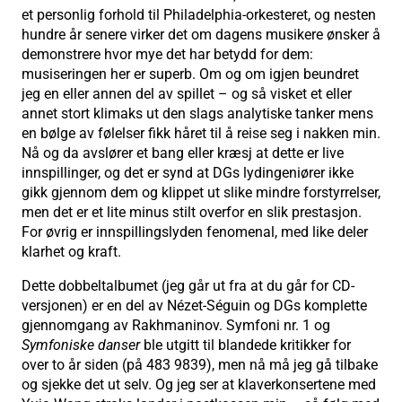
et personlig forhold til Philadelphia-orkesteret, og nesten
hundre år senere virker det om dagens musikere ønsker å
demonstrere hvor mye det har betydd for dem:
musiseringen her er superb. Om og om igjen beundret
jeg en eller annen del av spillet – og så visket et eller
annet stort klimaks ut den slags analytiske tanker mens
en bølge av følelser fikk håret til å reise seg i nakken min.
Nå og da avslører et bang eller kræsj at dette er live
innspillinger, og det er synd at DGs lydingeniører ikke
gikk gjennom dem og klippet ut slike mindre forstyrrelser,
men det er et lite minus stilt overfor en slik prestasjon.
For øvrig er innspillingslyden fenomenal, med like deler
klarhet og kraft.
Dette dobbeltalbumet (jeg går ut fra at du går for CD-
versjonen) er en del av Nézet-Séguin og DGs komplette
gjennomgang av Rakhmaninov. Symfoni nr. 1 og
Symfoniske danser
ble utgitt til blandede kritikker for
over to år siden (på 483 9839), men nå må jeg gå tilbake
og sjekke det ut selv. Og jeg ser at klaverkonsertene med