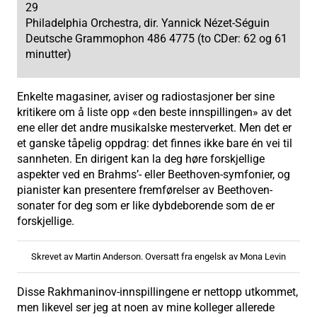
29
Philadelphia Orchestra, dir. Yannick Nézet-Séguin
Deutsche Grammophon 486 4775 (to CDer: 62 og 61
minutter)
Enkelte magasiner, aviser og radiostasjoner ber sine
kritikere om å liste opp «den beste innspillingen» av det
ene eller det andre musikalske mesterverket. Men det er
et ganske tåpelig oppdrag: det finnes ikke bare én vei til
sannheten. En dirigent kan la deg høre forskjellige
aspekter ved en Brahms’- eller Beethoven-symfonier, og
pianister kan presentere fremførelser av Beethoven-
sonater for deg som er like dybdeborende som de er
forskjellige.
Skrevet av Martin Anderson. Oversatt fra engelsk av Mona Levin
Disse Rakhmaninov-innspillingene er nettopp utkommet,
men likevel ser jeg at noen av mine kolleger allerede