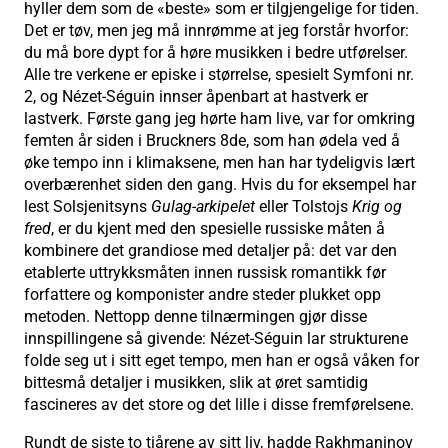
hyller dem som de «beste» som er tilgjengelige for tiden.
Det er tøv, men jeg må innrømme at jeg forstår hvorfor:
du må bore dypt for å høre musikken i bedre utførelser.
Alle tre verkene er episke i størrelse, spesielt Symfoni nr.
2, og Nézet-Séguin innser åpenbart at hastverk er
lastverk. Første gang jeg hørte ham live, var for omkring
femten år siden i Bruckners 8de, som han ødela ved å
øke tempo inn i klimaksene, men han har tydeligvis lært
overbærenhet siden den gang. Hvis du for eksempel har
lest Solsjenitsyns
Gulag-arkipelet
eller Tolstojs
Krig og
fred
, er du kjent med den spesielle russiske måten å
kombinere det grandiose med detaljer på: det var den
etablerte uttrykksmåten innen russisk romantikk før
forfattere og komponister andre steder plukket opp
metoden. Nettopp denne tilnærmingen gjør disse
innspillingene så givende: Nézet-Séguin lar strukturene
folde seg ut i sitt eget tempo, men han er også våken for
bittesmå detaljer i musikken, slik at øret samtidig
fascineres av det store og det lille i disse fremførelsene.
Rundt de siste to tiårene av sitt liv, hadde Rakhmaninov