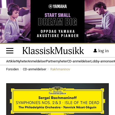
log in
Artikler
Nyheter
Anmeldelser
Partnernyheter
CD-anmeldelser
Lobby-annonser
Forsiden
CD-anmeldelser
Rakhmaninov