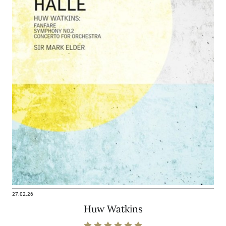
27.02.26
Huw Watkins