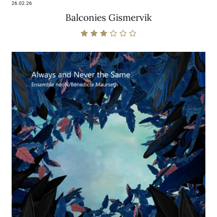
26.02.26
Balconies Gismervik