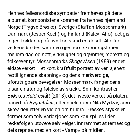
Hennes fellesnordiske sympatier fremheves på dette
albumet, komponistene kommer fra hennes hjemland
Norge (Trygve Brøske), Sverige (Staffan Mossenmark),
Danmark (Jesper Koch) og Finland (Kalevi Aho); det gis
ingen forklaring på hvorfor Island er utelatt. Alle fire
verkene bindes sammen gjennom skumringstimen
mellom dag og natt, virkelighet og drømmer, mareritt og
folkeeventyr. Mossenmarks
Skogsväsen
(1989) er det
eldste verket – et kort, kraftfullt portrett av «en sjenert
reptillignende skapning» og dens merkverdige,
uforutsigbare bevegelser. Mossenmark fanger dens
bisarre natur og følelse av skrekk. Som kontrast er
Brøskes
Huldreslått
(2018), det nyeste verket på platen,
basert på
Bygdatråen
, etter spelemann Nils Myrkve, som
skrev den etter en visjon om huldra. Brøskes stykke er
formet som tolv variasjoner som kan spilles i den
rekkefølgen utøvere selv velger, innrammet at temaet og
dets reprise, med en kort «Vamp» på midten.