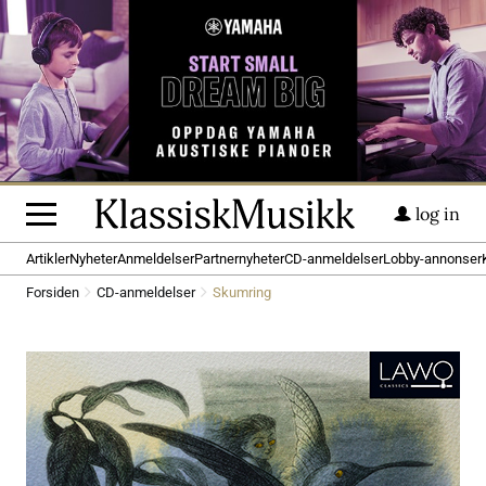
log in
Artikler
Nyheter
Anmeldelser
Partnernyheter
CD-anmeldelser
Lobby-annonser
Forsiden
CD-anmeldelser
Skumring