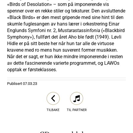
«Birds of Desolation» – som på imponerende vis
spenner over en rekke stiler og teksturer. Den avsluttende
«Black Birds» er den mest gripende med sine hint til den
skumle fuglesangen av hans lærer i orkestrering Einar
Englunds Symfoni nr. 2,
Mustarastassinfonia
(«Blackbird
Symphony»), fullført det året Aho ble født (1949). Løvli
Hidle er på sitt beste her når hun tar alle de virtuose
kravene med ro mens hun suverent former musikken.
Når det er sagt, er hun ikke mindre imponerende i resten
av dette fascinerende varierte programmet, og LAWOs
opptak er førsteklasses.
Publisert
07.03.23
TILBAKE
TIL PARTNER