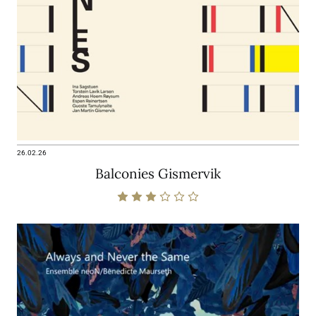
26.02.26
Balconies Gismervik