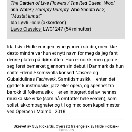
The Garden of Live Flowers / The Red Queen. Wool
and Water / Humpty Dumpty
Aho
Sonata Nr 2,
“Mustat linnut”
Ida Løvli Hidle (akkordeon)
Lawo Classics
LWC1247 (54 minutter)
Ida Løvli Hidle er ingen nybegynner i studio, men ikke
desto mindre var hun et nytt navn for meg da jeg fant
denne platen på dørmatten. Hun er norsk, men gjorde
seg først bemerket gjennom sin debut i Danmark da hun
spilte Erlend Skomsvolls konsert
Clashes
og
Gubaidulinas
Fachwerk
. Samtidsmusikk – enten det
gjelder kunstmusikk, jazz eller opera, og spennet fra
barokk til folkemusikk – er en integrert del av hennes
musikalske virke (som nå omfatter hele verden), som
solist, akkompagnatør og til og med som kapellmester
ved Operaen i Malmö i 2018.
Skrevet av Guy Rickards. Oversatt fra engelsk av Hilde Holbæk-
Hanssen