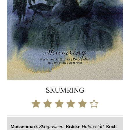
SKUMRING
Mossenmark
Skogsväsen
Brøske
Huldreslått
Koch