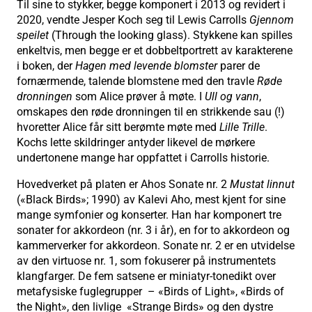
Til sine to stykker, begge komponert i 2013 og revidert i
2020, vendte Jesper Koch seg til Lewis Carrolls
Gjennom
speilet
(Through the looking glass). Stykkene kan spilles
enkeltvis, men begge er et dobbeltportrett av karakterene
i boken, der
Hagen med levende blomster
parer de
fornærmende, talende blomstene med den travle
Røde
dronningen
som Alice prøver å møte. I
Ull og vann
,
omskapes den røde dronningen til en strikkende sau (!)
hvoretter Alice får sitt berømte møte med
Lille Trille
.
Kochs lette skildringer antyder likevel de mørkere
undertonene mange har oppfattet i Carrolls historie.
Hovedverket på platen er Ahos Sonate nr. 2
Mustat linnut
(«Black Birds»; 1990) av Kalevi Aho, mest kjent for sine
mange symfonier og konserter. Han har komponert tre
sonater for akkordeon (nr. 3 i år), en for to akkordeon og
kammerverker for akkordeon. Sonate nr. 2 er en utvidelse
av den virtuose nr. 1, som fokuserer på instrumentets
klangfarger. De fem satsene er miniatyr-tonedikt over
metafysiske fuglegrupper – «Birds of Light», «Birds of
the Night», den livlige «Strange Birds» og den dystre