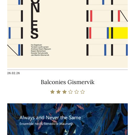
26.02.26
Balconies Gismervik