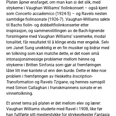
Platen åpner ensfarget, om man kan si det slik, med
strykerne i Vaughan Williams’ fiolinkonsert – også kjent
som
Concerto accademico
(1924-5) – og Ravels nesten
samtidige fiolinsonate (1926-7). Vaughan-Williams søkte
til Bachs fiolin- og dobbeltfiolinkonserter etter
inspirasjon, og sammenstillingen av de Bach-lignende
forsiringene med Vaughan Williams’ varemerke, modal
tonalitet, får resultatet til å klinge enda mer engelsk. Selv
om Janet Sung unektelig er en fin musiker og bidrar med
en tolkning som kan matche dette, er det noen små
intonasjonsmessige problemer mellom henne og
strykerne i Britten Sinfonia som gjør at fremføringen
låter litt mer kantete ut enn den burde. Dette er ikke noe
problem i fremføringen av Heskeths
Inscription-
Transformation
og Ravels
Tzigane
, og hennes samspill
med Simon Callaghan i franskmannens sonate er en
vinnertolkning.
Et annet tema på platen er det mellom elev og lærer:
Vaughan Williams studerte med Ravel i 1908, like før
han fullførte sitt mesterstykke for strykeorkester
Fantasia