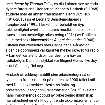
on a theme by Thomas Tallis
, en rikt kolorert vev av enda
dypere farger enn i konserten. Kenneth Hesketh (f. 1968)
studerte med en annen franskmann, Henri Dutilleux
(1916-2013) på et Leonard Bernstein-stipend i
Tanglewood i 1995. Hesketh har beholdt en dyp
takknemlighet overfor sin lærers musikk, noe som kan
høres i hans mesterlige orkestrering (2014) av Dutilleux’
suite med seks klaverstykker,
Au gré des ondes
(1946).
Tittelen kan oversettes med
Der bølgene slår inn
og –
siden de opprinnelig var karakterstykker skrevet for radio
– kan det være et ordspill på ideen om hav og
radiobølger. Det siste stykket var tilegnet Geneviève Joy
– det året de giftet seg.
Hesketh skreddersyr subtilt sine orkestreringer så de
lyder som fransk musikk på midten av 1900-tallet i stil
med Dutilleuxs stykker. Heskeths fiolin- og
orkesterverk
Inscription-Transformation
(2015) avslører
hans imponerende oppbud av orkestreringskunnskap
når orkesteret gir et rikt og glitrende akkompagnement til