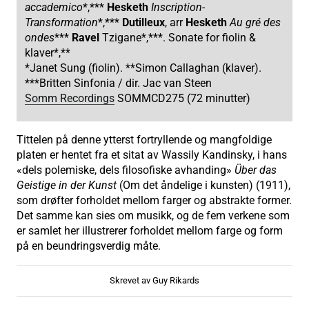
accademico
*,***
Hesketh
Inscription-
Transformation
*,***
Dutilleux
, arr
Hesketh
Au gré des
ondes
***
Ravel
Tzigane*,***. Sonate for fiolin &
klaver*,**
*Janet Sung (fiolin). **Simon Callaghan (klaver).
***Britten Sinfonia / dir. Jac van Steen
Somm Recordings
SOMMCD275 (72 minutter)
Tittelen på denne ytterst fortryllende og mangfoldige
platen er hentet fra et sitat av Wassily Kandinsky, i hans
«dels polemiske, dels filosofiske avhanding»
Über das
Geistige in der Kunst
(Om det åndelige i kunsten) (1911),
som drøfter forholdet mellom farger og abstrakte former.
Det samme kan sies om musikk, og de fem verkene som
er samlet her illustrerer forholdet mellom farge og form
på en beundringsverdig måte.
Skrevet av Guy Rikards