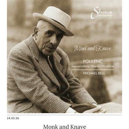
24.03.26
Monk and Knave