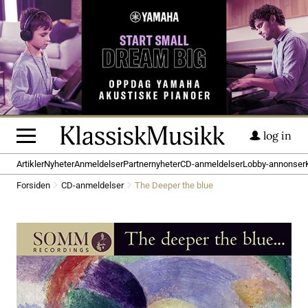
log in
Artikler
Nyheter
Anmeldelser
Partnernyheter
CD-anmeldelser
Lobby-annonser
Forsiden
CD-anmeldelser
The Deeper the blue