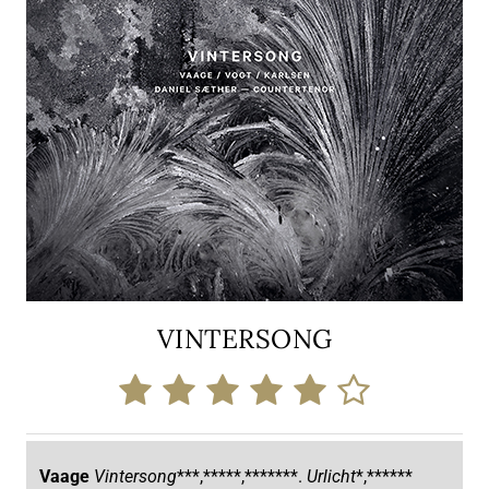
VINTERSONG
Vaage
Vintersong
***,*****,*******.
Urlicht
*,******