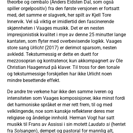
theorbe og cembalo (Anders Eidsten Dal, som også
spiller orgelpositiv) fra den første versjonen er fortsatt
med, det samme er slagverk, her spilt av Kjell Tore
Innervik. Vel så viktig er imidlertid den fascinerende
skjønnheten i Vaages musikk. Det er en nesten
impresjonistisk kvalitet i mye av denne 25 minutter lange
kantaten, som flyter med overbevisende logikk. Vaages
store sang
Urlicht
(2017) er derimot sparsom, nesten
avkledd. Teksturmessig er dette en duett for
mezzosopran og kontratenor, kun akkompagnert av Ole
Christian Haagenrud på klaver. Til tross for den tonale
og teksturmessige forskjellen har ikke Urlicht noen
mindre besettende effekt.
De andre tre verkene har ikke den samme iveren og
intensiteten som Vaages komposisjoner, ikke minst fordi
det harmoniske språket er mer rett frem, til og med
velklingende, noe som kanskje reflekterer deres mer
religiøse og åndelige innhold. Herman Vogt har satt
musikk til Frans av Assissi i sin motett
Laudato si
(hentet
fra
Solsangen
), dempet og pastoral for mannlig alt,