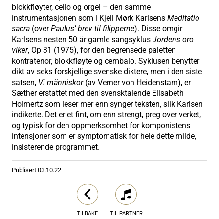
blokkfløyter, cello og orgel – den samme
instrumentasjonen som i Kjell Mørk Karlsens
Meditatio
sacra
(over
Paulus’ brev til filipperne
). Disse omgir
Karlsens nesten 50 år gamle sangsyklus
Jordens oro
viker
, Op 31 (1975), for den begrensede paletten
kontratenor, blokkfløyte og cembalo. Syklusen benytter
dikt av seks forskjellige svenske diktere, men i den siste
satsen,
Vi människor
(av Verner von Heidenstam), er
Sæther erstattet med den svensktalende Elisabeth
Holmertz som leser mer enn synger teksten, slik Karlsen
indikerte. Det er et fint, om enn strengt, preg over verket,
og typisk for den oppmerksomhet for komponistens
intensjoner som er symptomatisk for hele dette milde,
insisterende programmet.
Publisert
03.10.22
TILBAKE
TIL PARTNER