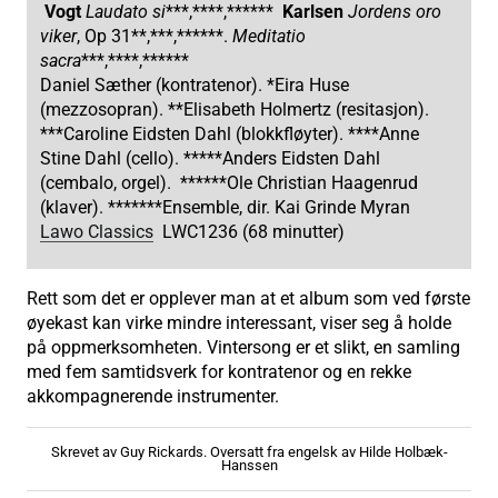
Vogt
Laudato si
***,****,******
Karlsen
Jordens oro
viker
, Op 31**,***,******.
Meditatio
sacra
***,****,******
Daniel Sæther (kontratenor). *Eira Huse
(mezzosopran). **Elisabeth Holmertz (resitasjon).
***Caroline Eidsten Dahl (blokkfløyter). ****Anne
Stine Dahl (cello). *****Anders Eidsten Dahl
(cembalo, orgel). ******Ole Christian Haagenrud
(klaver). *******Ensemble, dir. Kai Grinde Myran
Lawo Classics
LWC1236 (68 minutter)
Rett som det er opplever man at et album som ved første
øyekast kan virke mindre interessant, viser seg å holde
på oppmerksomheten. Vintersong er et slikt, en samling
med fem samtidsverk for kontratenor og en rekke
akkompagnerende instrumenter.
Skrevet av Guy Rickards. Oversatt fra engelsk av Hilde Holbæk-
Hanssen