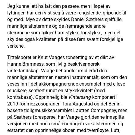
Jeg kunne lett ha latt den passere, men i løpet av
lyttingen har den vist seg å være fengslende, gripende til
og med. Mye av dette skyldes Daniel Sæthers sjelfulle
mannlige altstemme og de fremragende andre
stemmene som følger ham stykke for stykke, men det
skyldes også kvaliteten på disse fem svært forskjellige
verkene.
Tittelsporet er Knut Vaages tonsetting av et dikt av
Hanne Bramness, som livlig beskriver norsk
vinterlandskap. Vaage behandler imidlertid den
mannlige altstemmen nesten instrumentalt, som om den
veves inn i det akkompagnerende ensemblet med elleve
musikere, sentrert rundt en strykekvintett (med
kontrabass). Opprinnelig ble
Vintersang
komponert i
2019 for mezzosopranen Tora Augestad og det Berlin-
baserte tidligmusikkensemblet Lautten Compagney, men
på Sæthers forespørsel har Vaage gjort denne innspilte
versjonen med noen små endringer i vokalstemmen og
erstattet den opprinnelige oboen med tverrfløyte. Lutt,