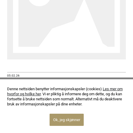
05.02.26
Christopher Gunning: He’s the Right One
Denne nettsiden benytter informasjonskapsler (cookies)
Les mer om
hvorfor og hvilke her
. Vi er pliktig å informere deg om dette, og du kan
fortsette å bruke nettsiden som normalt. Alternativt må du deaktivere
bruk av informasjonskapsler på dine enheter.
Ok, jeg skjønner