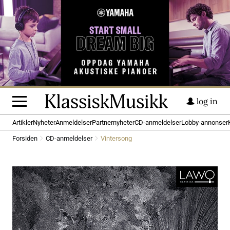
log in
Artikler
Nyheter
Anmeldelser
Partnernyheter
CD-anmeldelser
Lobby-annonser
Forsiden
CD-anmeldelser
Vintersong