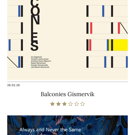
26.02.26
Balconies Gismervik