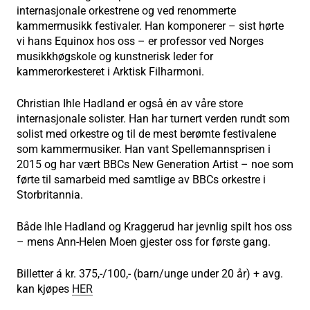
internasjonale orkestrene og ved renommerte
kammermusikk festivaler. Han komponerer – sist hørte
vi hans Equinox hos oss – er professor ved Norges
musikkhøgskole og kunstnerisk leder for
kammerorkesteret i Arktisk Filharmoni.
Christian Ihle Hadland er også én av våre store
internasjonale solister. Han har turnert verden rundt som
solist med orkestre og til de mest berømte festivalene
som kammermusiker. Han vant Spellemannsprisen i
2015 og har vært BBCs New Generation Artist – noe som
førte til samarbeid med samtlige av BBCs orkestre i
Storbritannia.
Både Ihle Hadland og Kraggerud har jevnlig spilt hos oss
– mens Ann-Helen Moen gjester oss for første gang.
Billetter á kr. 375,-/100,- (barn/unge under 20 år) + avg.
kan kjøpes
HER