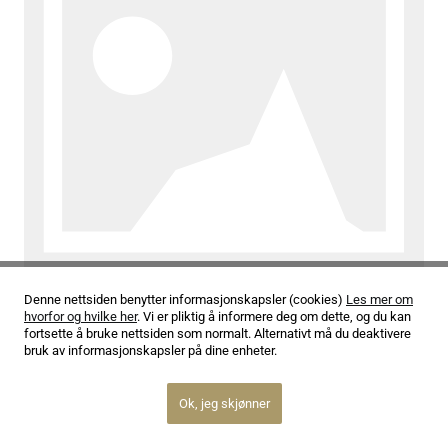
30.06.25
-
Kulturellt Initiativ
Denne nettsiden benytter informasjonskapsler (cookies)
Les mer om
Midtåsen Barnefestival med klassisk musikk for barn
hvorfor og hvilke her
. Vi er pliktig å informere deg om dette, og du kan
fortsette å bruke nettsiden som normalt. Alternativt må du deaktivere
Les mer
bruk av informasjonskapsler på dine enheter.
Ok, jeg skjønner