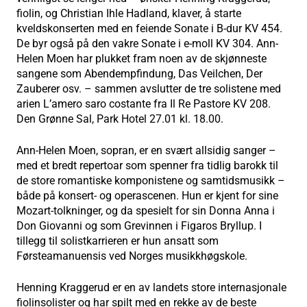
fiolin, og Christian Ihle Hadland, klaver, å starte
kveldskonserten med en feiende Sonate i B-dur KV 454.
De byr også på den vakre Sonate i e-moll KV 304. Ann-
Helen Moen har plukket fram noen av de skjønneste
sangene som Abendempfindung, Das Veilchen, Der
Zauberer osv. – sammen avslutter de tre solistene med
arien L’amero saro costante fra Il Re Pastore KV 208.
Den Grønne Sal, Park Hotel 27.01 kl. 18.00.
Ann-Helen Moen, sopran, er en svært allsidig sanger –
med et bredt repertoar som spenner fra tidlig barokk til
de store romantiske komponistene og samtidsmusikk –
både på konsert- og operascenen. Hun er kjent for sine
Mozart-tolkninger, og da spesielt for sin Donna Anna i
Don Giovanni og som Grevinnen i Figaros Bryllup. I
tillegg til solistkarrieren er hun ansatt som
Førsteamanuensis ved Norges musikkhøgskole.
Henning Kraggerud er en av landets store internasjonale
fiolinsolister og har spilt med en rekke av de beste