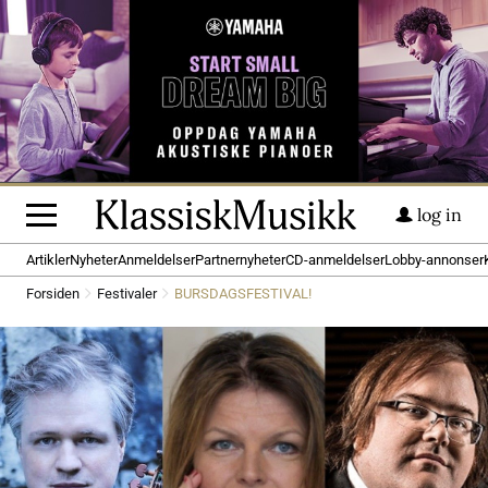
log in
Artikler
Nyheter
Anmeldelser
Partnernyheter
CD-anmeldelser
Lobby-annonser
Forsiden
Festivaler
BURSDAGSFESTIVAL!