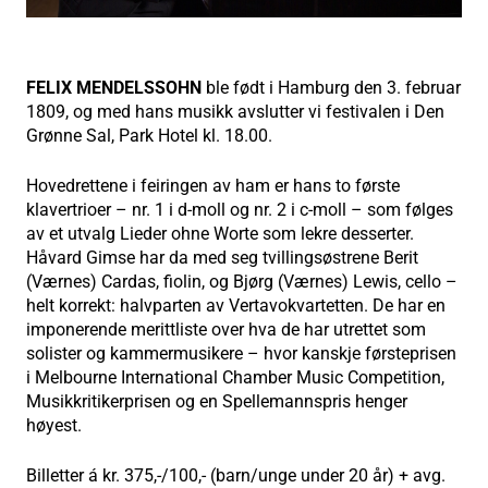
FELIX MENDELSSOHN
ble født i Hamburg den 3. februar
1809, og med hans musikk avslutter vi festivalen i Den
Grønne Sal, Park Hotel kl. 18.00.
Hovedrettene i feiringen av ham er hans to første
klavertrioer – nr. 1 i d-moll og nr. 2 i c-moll – som følges
av et utvalg Lieder ohne Worte som lekre desserter.
Håvard Gimse har da med seg tvillingsøstrene Berit
(Værnes) Cardas, fiolin, og Bjørg (Værnes) Lewis, cello –
helt korrekt: halvparten av Vertavokvartetten. De har en
imponerende merittliste over hva de har utrettet som
solister og kammermusikere – hvor kanskje førsteprisen
i Melbourne International Chamber Music Competition,
Musikkritikerprisen og en Spellemannspris henger
høyest.
Billetter á kr. 375,-/100,- (barn/unge under 20 år) + avg.