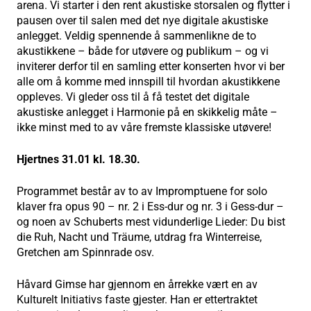
arena. Vi starter i den rent akustiske storsalen og flytter i
pausen over til salen med det nye digitale akustiske
anlegget. Veldig spennende å sammenlikne de to
akustikkene – både for utøvere og publikum – og vi
inviterer derfor til en samling etter konserten hvor vi ber
alle om å komme med innspill til hvordan akustikkene
oppleves. Vi gleder oss til å få testet det digitale
akustiske anlegget i Harmonie på en skikkelig måte –
ikke minst med to av våre fremste klassiske utøvere!
Hjertnes 31.01 kl. 18.30.
Programmet består av to av Impromptuene for solo
klaver fra opus 90 – nr. 2 i Ess-dur og nr. 3 i Gess-dur –
og noen av Schuberts mest vidunderlige Lieder: Du bist
die Ruh, Nacht und Träume, utdrag fra Winterreise,
Gretchen am Spinnrade osv.
Håvard Gimse har gjennom en årrekke vært en av
Kulturelt Initiativs faste gjester. Han er ettertraktet