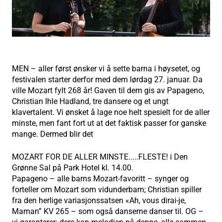
MEN – aller først ønsker vi å sette barna i høysetet, og
festivalen starter derfor med dem lørdag 27. januar. Da
ville Mozart fylt 268 år! Gaven til dem gis av Papageno,
Christian Ihle Hadland, tre dansere og et ungt
klavertalent. Vi ønsket å lage noe helt spesielt for de aller
minste, men fant fort ut at det faktisk passer for ganske
mange. Dermed blir det
MOZART FOR DE ALLER MINSTE.....FLESTE! i Den
Grønne Sal på Park Hotel kl. 14.00.
Papageno – alle barns Mozart-favoritt – synger og
forteller om Mozart som vidunderbarn; Christian spiller
fra den herlige variasjonssatsen «Ah, vous dirai-je,
Maman” KV 265 – som også danserne danser til. OG –