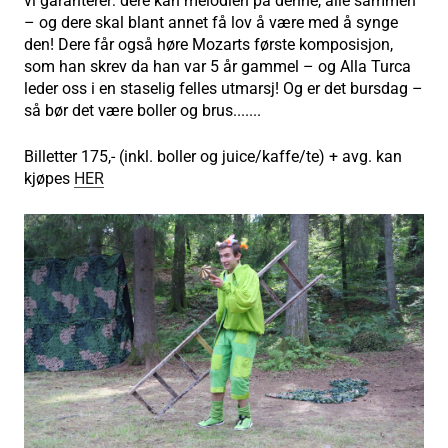
vi garanterer: dere kan melodien på denne, alle sammen
– og dere skal blant annet få lov å være med å synge
den! Dere får også høre Mozarts første komposisjon,
som han skrev da han var 5 år gammel – og Alla Turca
leder oss i en staselig felles utmarsj! Og er det bursdag –
så bør det være boller og brus.......
Billetter 175,- (inkl. boller og juice/kaffe/te) + avg. kan
kjøpes
HER