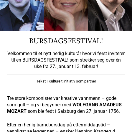
BURSDAGSFESTIVAL!
Velkommen til et nytt herlig kulturår hvor vi først inviterer
til en BURSDAGSFESTIVAL! som strekker seg over én
uke fra 27. januar til 3. februar!
Tekst I Kulturelt initiativ som partner
Tre store komponister var kreative vannmenn – gode
som gull – og vi begynner med
WOLFGANG AMADEUS
MOZART
som ble født i Salzburg den 27. januar 1756.
Etter en herlig barnebursdag på ettermiddagstid –
vennligst se lenger ned – ønsker Henning Kraggerud,