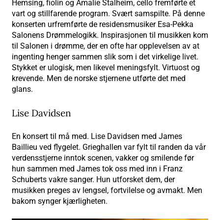
Hemsing, fiolin og Amalie Stalheim, cello fremførte et
vart og stillfarende program. Svært samspilte. På denne
konserten urfremførte de residensmusiker Esa-Pekka
Salonens Drømmelogikk. Inspirasjonen til musikken kom
til Salonen i drømme, der en ofte har opplevelsen av at
ingenting henger sammen slik som i det virkelige livet.
Stykket er ulogisk, men likevel meningsfylt. Virtuost og
krevende. Men de norske stjernene utførte det med
glans.
Lise Davidsen
En konsert til må med. Lise Davidsen med James
Baillieu ved flygelet. Grieghallen var fylt til randen da vår
verdensstjerne inntok scenen, vakker og smilende før
hun sammen med James tok oss med inn i Franz
Schuberts vakre sanger. Hun utforsket dem, der
musikken preges av lengsel, fortvilelse og avmakt. Men
bakom synger kjærligheten.