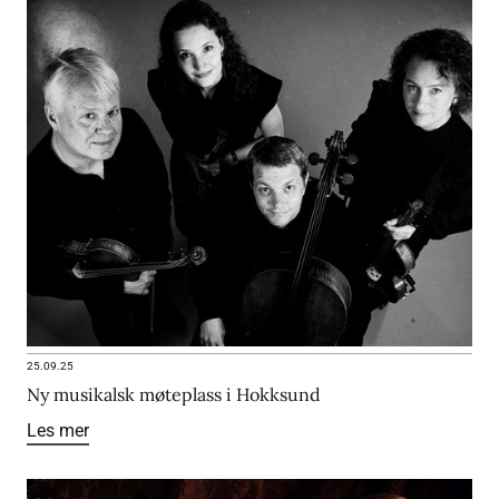
25.09.25
Ny musikalsk møteplass i Hokksund
Les mer