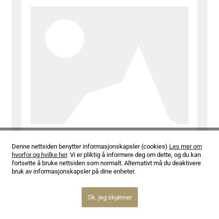
Denne nettsiden benytter informasjonskapsler (cookies)
Les mer om
02.07.25
-
Festspela i Geiranger
hvorfor og hvilke her
. Vi er pliktig å informere deg om dette, og du kan
fortsette å bruke nettsiden som normalt. Alternativt må du deaktivere
Fem år med musikalsk mangfold i Geiranger
bruk av informasjonskapsler på dine enheter.
Les mer
Ok, jeg skjønner