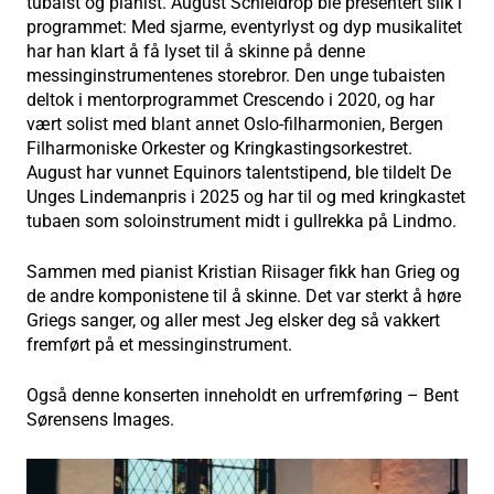
tubaist og pianist. August Schieldrop ble presentert slik i
programmet: Med sjarme, eventyrlyst og dyp musikalitet
har han klart å få lyset til å skinne på denne
messinginstrumentenes storebror. Den unge tubaisten
deltok i mentorprogrammet Crescendo i 2020, og har
vært solist med blant annet Oslo-filharmonien, Bergen
Filharmoniske Orkester og Kringkastingsorkestret.
August har vunnet Equinors talentstipend, ble tildelt De
Unges Lindemanpris i 2025 og har til og med kringkastet
tubaen som soloinstrument midt i gullrekka på Lindmo.
Sammen med pianist Kristian Riisager fikk han Grieg og
de andre komponistene til å skinne. Det var sterkt å høre
Griegs sanger, og aller mest Jeg elsker deg så vakkert
fremført på et messinginstrument.
Også denne konserten inneholdt en urfremføring – Bent
Sørensens Images.