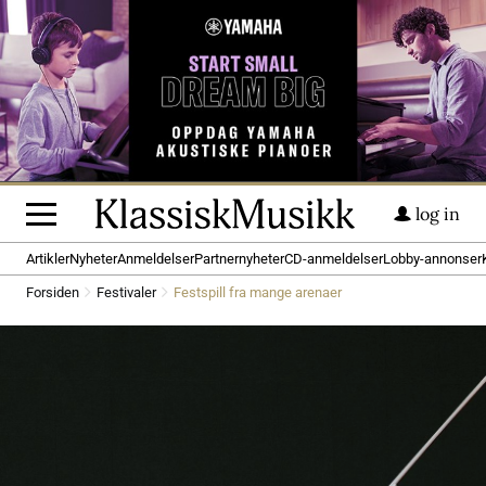
log in
Artikler
Nyheter
Anmeldelser
Partnernyheter
CD-anmeldelser
Lobby-annonser
Forsiden
Festivaler
Festspill fra mange arenaer