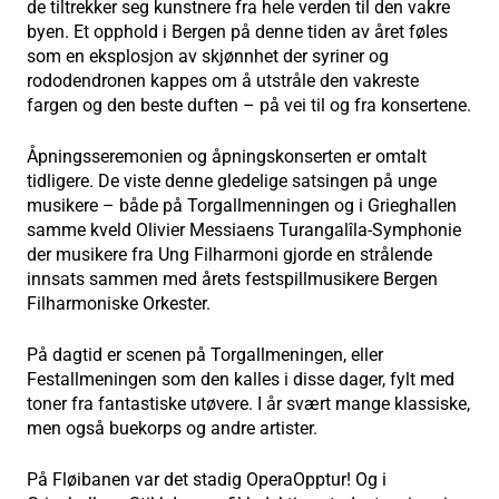
de tiltrekker seg kunstnere fra hele verden til den vakre
byen. Et opphold i Bergen på denne tiden av året føles
som en eksplosjon av skjønnhet der syriner og
rododendronen kappes om å utstråle den vakreste
fargen og den beste duften – på vei til og fra konsertene.
Åpningsseremonien og åpningskonserten er omtalt
tidligere. De viste denne gledelige satsingen på unge
musikere – både på Torgallmenningen og i Grieghallen
samme kveld Olivier Messiaens Turangalîla-Symphonie
der musikere fra Ung Filharmoni gjorde en strålende
innsats sammen med årets festspillmusikere Bergen
Filharmoniske Orkester.
På dagtid er scenen på Torgallmeningen, eller
Festallmeningen som den kalles i disse dager, fylt med
toner fra fantastiske utøvere. I år svært mange klassiske,
men også buekorps og andre artister.
På Fløibanen var det stadig OperaOpptur! Og i