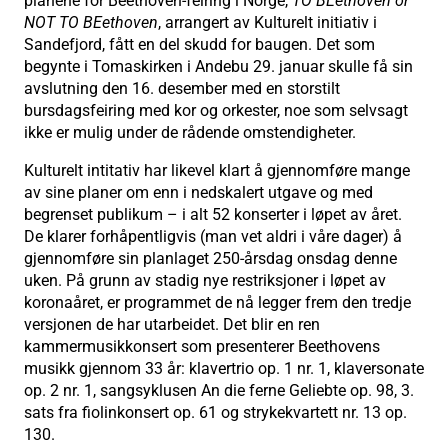
planene for Beethoven-feiring i Norge,
TO BEethoven or
NOT TO BEethoven
, arrangert av Kulturelt initiativ i
Sandefjord, fått en del skudd for baugen. Det som
begynte i Tomaskirken i Andebu 29. januar skulle få sin
avslutning den 16. desember med en storstilt
bursdagsfeiring med kor og orkester, noe som selvsagt
ikke er mulig under de rådende omstendigheter.
Kulturelt intitativ har likevel klart å gjennomføre mange
av sine planer om enn i nedskalert utgave og med
begrenset publikum – i alt 52 konserter i løpet av året.
De klarer forhåpentligvis (man vet aldri i våre dager) å
gjennomføre sin planlaget 250-årsdag onsdag denne
uken. På grunn av stadig nye restriksjoner i løpet av
koronaåret, er programmet de nå legger frem den tredje
versjonen de har utarbeidet. Det blir en ren
kammermusikkonsert som presenterer Beethovens
musikk gjennom 33 år: klavertrio op. 1 nr. 1, klaversonate
op. 2 nr. 1, sangsyklusen An die ferne Geliebte op. 98, 3.
sats fra fiolinkonsert op. 61 og strykekvartett nr. 13 op.
130.