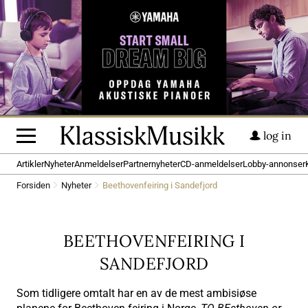
log in
Artikler
Nyheter
Anmeldelser
Partnernyheter
CD-anmeldelser
Lobby-annonser
Forsiden
Nyheter
Beethovenfeiring i Sandefjord
BEETHOVENFEIRING I
SANDEFJORD
Som tidligere omtalt har en av de mest ambisiøse