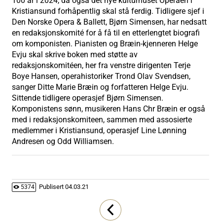
100 år i 2024, da også det nye kulturhuset Operaen i
Kristiansund forhåpentlig skal stå ferdig. Tidligere sjef i
Den Norske Opera & Ballett, Bjørn Simensen, har nedsatt
en redaksjonskomité for å få til en etterlengtet biografi
om komponisten. Pianisten og Bræin-kjenneren Helge
Evju skal skrive boken med støtte av
redaksjonskomitéen, her fra venstre dirigenten Terje
Boye Hansen, operahistoriker Trond Olav Svendsen,
sanger Ditte Marie Bræin og forfatteren Helge Evju.
Sittende tidligere operasjef Bjørn Simensen.
Komponistens sønn, musikeren Hans Chr Bræin er også
med i redaksjonskomiteen, sammen med assosierte
medlemmer i Kristiansund, operasjef Line Lønning
Andresen og Odd Williamsen.
Publisert
04.03.21
5374