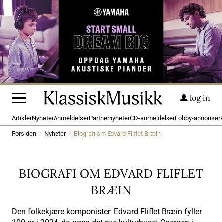
log in
Artikler
Nyheter
Anmeldelser
Partnernyheter
CD-anmeldelser
Lobby-annonser
Forsiden
Nyheter
Biografi om Edvard Fliflet Bræin
BIOGRAFI OM EDVARD FLIFLET
BRÆIN
Den folkekjære komponisten Edvard Fliflet Bræin fyller