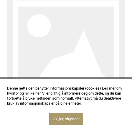
Denne nettsiden benytter informasjonskapsler (cookies)
Les mer om
hvorfor og hvilke her
. Vi er pliktig å informere deg om dette, og du kan
10.02.26
fortsette å bruke nettsiden som normalt. Alternativt må du deaktivere
Ruth Maier – en prisvinnende kammermusikal om
bruk av informasjonskapsler på dine enheter.
kjærlighet og tap
Les mer
Ok, jeg skjønner