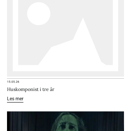
15.05.26
Huskomponist i tre år
Les mer