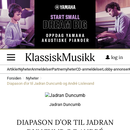
log in
Artikler
Nyheter
Anmeldelser
Partnernyheter
CD-anmeldelser
Lobby-annonser
Forsiden
Nyheter
Diapason d’or til Jadran Duncumb og André Lislevand
Jadran Duncumb
DIAPASON D’OR TIL JADRAN