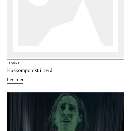
15.05.26
Huskomponist i tre år
Les mer