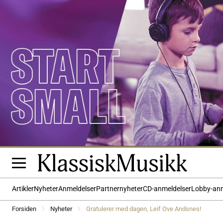
Artikler
Nyheter
Anmeldelser
Partnernyheter
CD-anmeldelser
Lobby-an
Forsiden
Nyheter
Gratulerer med dagen, Leif Ove Andsnes!