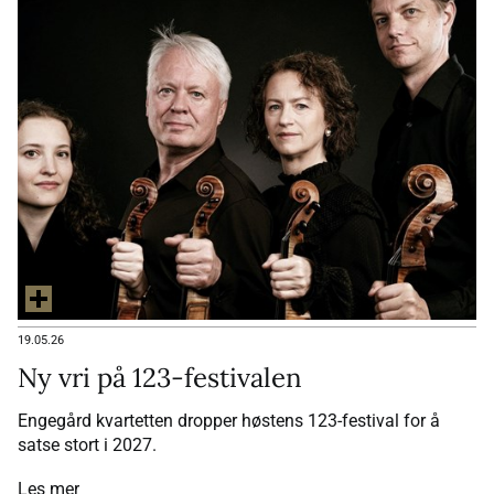
19.05.26
Ny vri på 123-festivalen
Engegård kvartetten dropper høstens 123-festival for å
satse stort i 2027.
Les mer