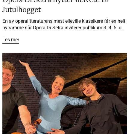
Jutulhogget
En av operalitteraturens mest elleville klassikere får en helt
ny ramme når Opera Di Setra inviterer publikum 3. 4. 5. og
7. juli til «Orfeus i Underverdenen» sommeren 2026. Med
Les mer
Jutulhogget som underverden, lokale sagn og spektakulær
natur, blir forestillingen en operaopplevelse utenom det
vanlige.