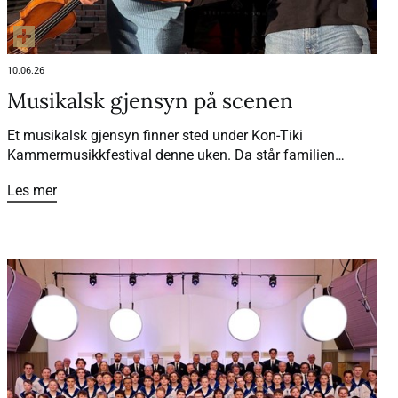
10.06.26
Musikalsk gjensyn på scenen
Et musikalsk gjensyn finner sted under Kon-Tiki
Kammermusikkfestival denne uken. Da står familien
Rybak og familien Coucheron igjen sammen på scenen, 25
Les mer
år etter at et spesielt vennskap startet.