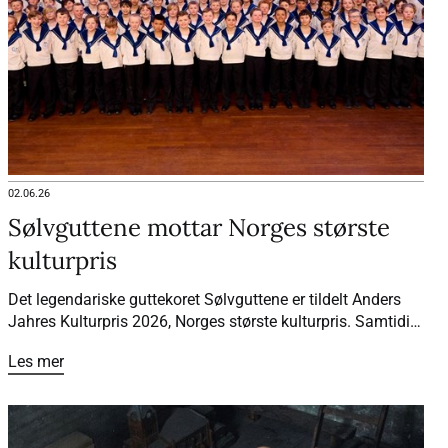
02.06.26
Sølvguttene mottar Norges største
kulturpris
Det legendariske guttekoret Sølvguttene er tildelt Anders
Jahres Kulturpris 2026, Norges største kulturpris. Samtidig
mottar dirigentene Frikk Heide-Steen og Fredrik Otterstad
Les mer
Anders Jahres Hederspris for sin innsats med å videreføre
en av landets viktigste kulturinstitusjoner.