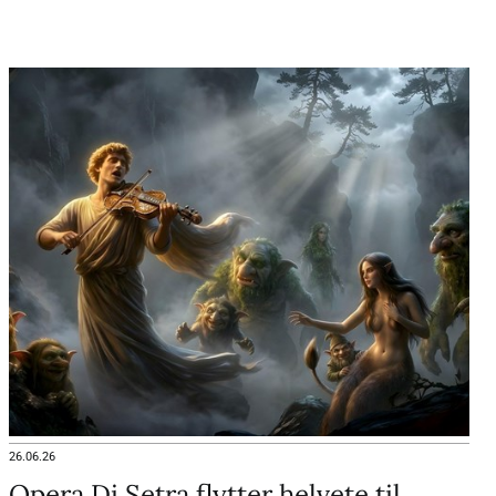
26.06.26
Opera Di Setra flytter helvete til