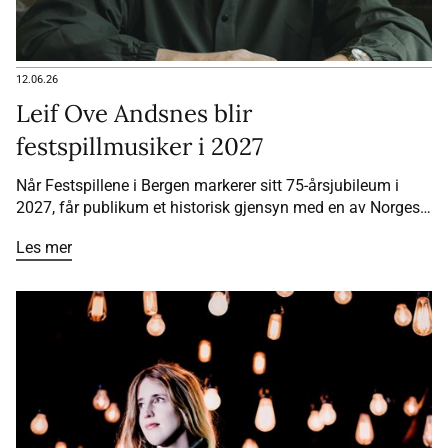
12.06.26
Leif Ove Andsnes blir
festspillmusiker i 2027
Når Festspillene i Bergen markerer sitt 75-årsjubileum i
2027, får publikum et historisk gjensyn med en av Norges
største musikere. Pianist Leif Ove Andsnes blir
Les mer
festspillmusiker for andre gang – som den første i
festivalens historie.