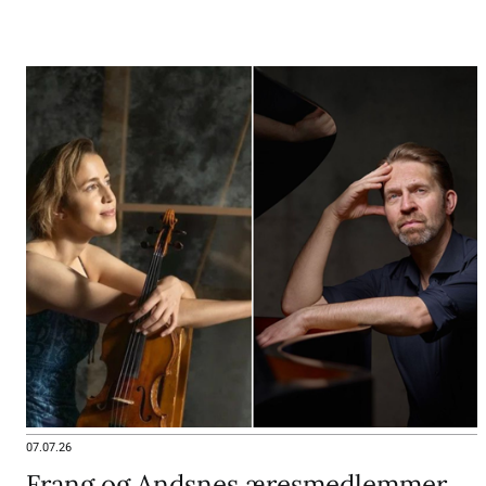
07.07.26
Frang og Andsnes æresmedlemmer