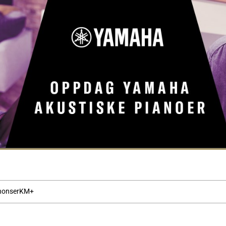
nonser
KM+