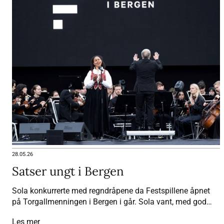
28.05.26
Satser ungt i Bergen
Sola konkurrerte med regndråpene da Festspillene åpnet
på Torgallmenningen i Bergen i går. Sola vant, med god
hjelp av unge musikere, kronprinsbesøk og statsminister
Les mer
og ordførers taler.