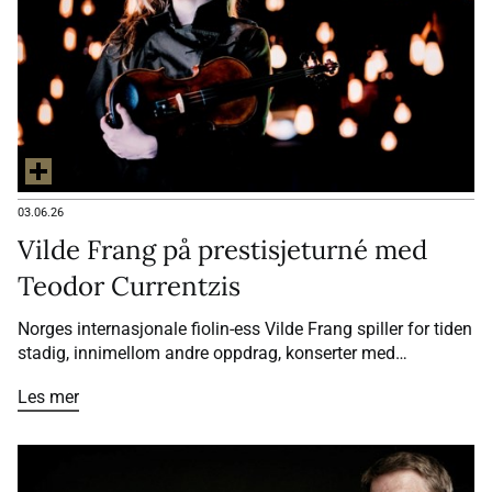
03.06.26
Vilde Frang på prestisjeturné med
Teodor Currentzis
Norges internasjonale fiolin-ess Vilde Frang spiller for tiden
stadig, innimellom andre oppdrag, konserter med
festivalorkesteret Utopia rundt om i Europa. Og det gjør
Les mer
hun både som solist i Alban Bergs Fiolinkonsert i første
avdeling og som konsertmester i 2. avdeling i Mahlers 1.
Symfoni – til ovasjonsmessig applaus.