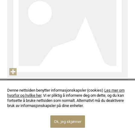
12.02.26
Oslo Strykekvartett jubilerer
Denne nettsiden benytter informasjonskapsler (cookies)
Les mer om
hvorfor og hvilke her
. Vi er pliktig å informere deg om dette, og du kan
Les mer
fortsette å bruke nettsiden som normalt. Alternativt må du deaktivere
bruk av informasjonskapsler på dine enheter.
Ok, jeg skjønner