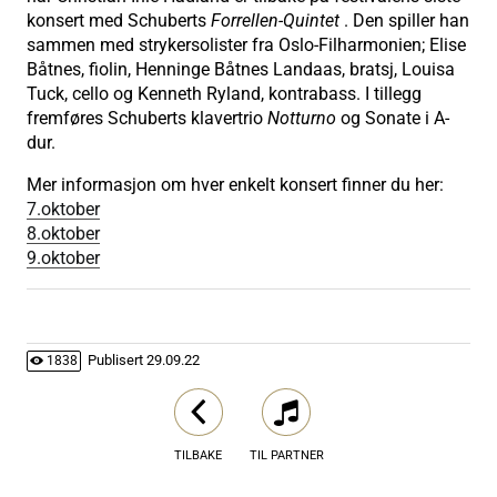
konsert med Schuberts
Forrellen-Quintet
. Den spiller han
sammen med strykersolister fra Oslo-Filharmonien; Elise
Båtnes, fiolin, Henninge Båtnes Landaas, bratsj, Louisa
Tuck, cello og Kenneth Ryland, kontrabass. I tillegg
fremføres Schuberts klavertrio
Notturno
og Sonate i A-
dur.
Mer informasjon om hver enkelt konsert finner du her:
7.oktober
8.oktober
9.oktober
Publisert
29.09.22
1838
TILBAKE
TIL PARTNER