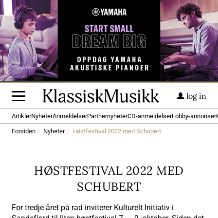
log in
Artikler
Nyheter
Anmeldelser
Partnernyheter
CD-anmeldelser
Lobby-annonser
Forsiden
Nyheter
Høstfestival 2022 med Schubert
HØSTFESTIVAL 2022 MED
SCHUBERT
For tredje året på rad inviterer Kulturelt Initiativ i