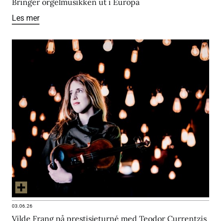
Bringer orgelmusikken ut i Europa
Les mer
03.06.26
Vilde Frang på prestisjeturné med Teodor Currentzis