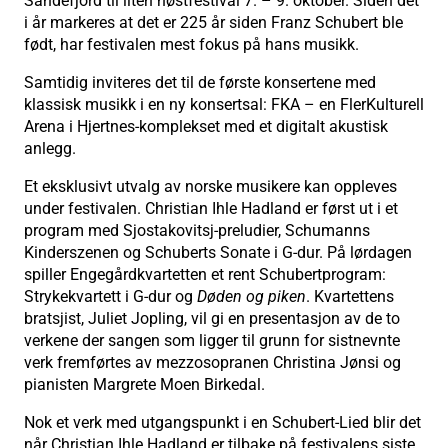
Sandefjord til liten høstfestival 7. – 9. oktober. Siden det
i år markeres at det er 225 år siden Franz Schubert ble
født, har festivalen mest fokus på hans musikk.
Samtidig inviteres det til de første konsertene med
klassisk musikk i en ny konsertsal: FKA – en FlerKulturell
Arena i Hjertnes-komplekset med et digitalt akustisk
anlegg.
Et eksklusivt utvalg av norske musikere kan oppleves
under festivalen. Christian Ihle Hadland er først ut i et
program med Sjostakovitsj-preludier, Schumanns
Kinderszenen og Schuberts Sonate i G-dur. På lørdagen
spiller Engegårdkvartetten et rent Schubertprogram:
Strykekvartett i G-dur og
Døden og piken
. Kvartettens
bratsjist, Juliet Jopling, vil gi en presentasjon av de to
verkene der sangen som ligger til grunn for sistnevnte
verk fremførtes av mezzosopranen Christina Jønsi og
pianisten Margrete Moen Birkedal.
Nok et verk med utgangspunkt i en Schubert-Lied blir det
når Christian Ihle Hadland er tilbake på festivalens siste