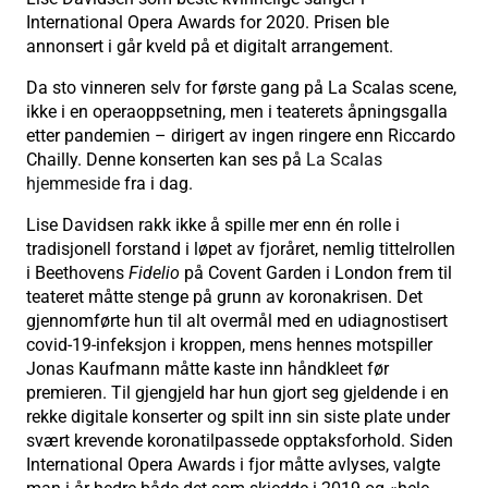
International Opera Awards for 2020. Prisen ble
annonsert i går kveld på et digitalt arrangement.
Da sto vinneren selv for første gang på La Scalas scene,
ikke i en operaoppsetning, men i teaterets åpningsgalla
etter pandemien – dirigert av ingen ringere enn Riccardo
Chailly. Denne konserten kan ses på
La Scalas
hjemmeside
fra i dag.
Lise Davidsen rakk ikke å spille mer enn én rolle i
tradisjonell forstand i løpet av fjoråret, nemlig tittelrollen
i Beethovens
Fidelio
på Covent Garden i London frem til
teateret måtte stenge på grunn av koronakrisen. Det
gjennomførte hun til alt overmål med en udiagnostisert
covid-19-infeksjon i kroppen, mens hennes motspiller
Jonas Kaufmann måtte kaste inn håndkleet før
premieren. Til gjengjeld har hun gjort seg gjeldende i en
rekke digitale konserter og spilt inn sin siste plate under
svært krevende koronatilpassede opptaksforhold. Siden
International Opera Awards i fjor måtte avlyses, valgte