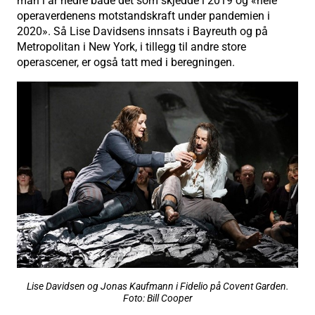
man i år hedre både det som skjedde i 2019 og «hele
operaverdenens motstandskraft under pandemien i
2020». Så Lise Davidsens innsats i Bayreuth og på
Metropolitan i New York, i tillegg til andre store
operascener, er også tatt med i beregningen.
Lise Davidsen og Jonas Kaufmann i Fidelio på Covent Garden.
Foto: Bill Cooper