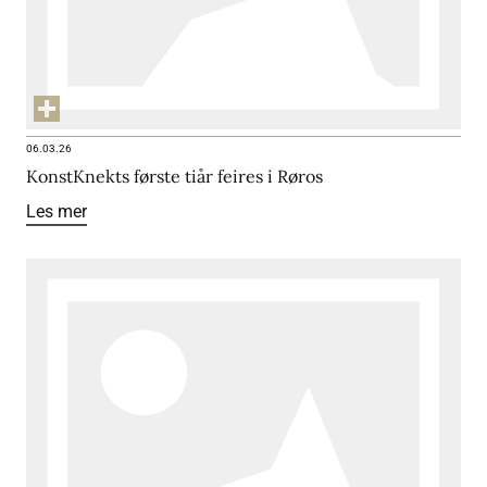
06.03.26
KonstKnekts første tiår feires i Røros
Les mer