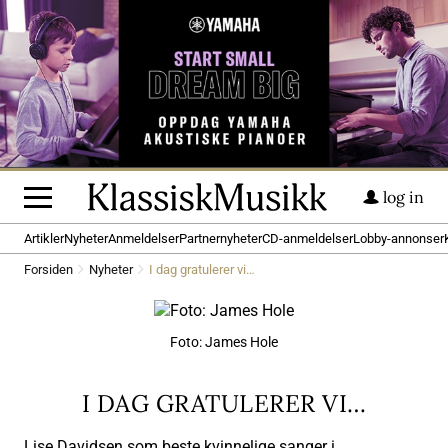
log in
Artikler
Nyheter
Anmeldelser
Partnernyheter
CD-anmeldelser
Lobby-annonser
Forsiden
Nyheter
I dag gratulerer vi…
Foto: James Hole
I DAG GRATULERER VI…
Lise Davidsen som beste kvinnelige sanger i