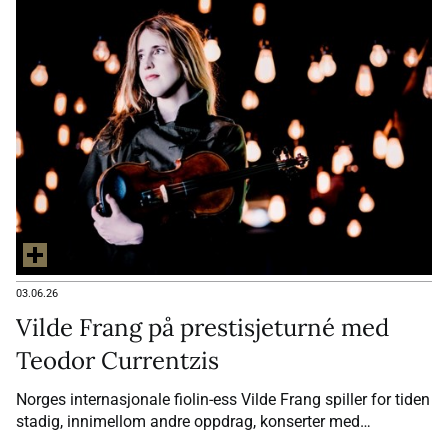
03.06.26
Vilde Frang på prestisjeturné med
Teodor Currentzis
Norges internasjonale fiolin-ess Vilde Frang spiller for tiden
stadig, innimellom andre oppdrag, konserter med
festivalorkesteret Utopia rundt om i Europa. Og det gjør