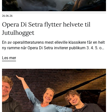
26.06.26
Opera Di Setra flytter helvete til
Jutulhogget
En av operalitteraturens mest elleville klassikere får en helt
ny ramme når Opera Di Setra inviterer publikum 3. 4. 5. og
7. juli til «Orfeus i Underverdenen» sommeren 2026. Med
Les mer
Jutulhogget som underverden, lokale sagn og spektakulær
natur, blir forestillingen en operaopplevelse utenom det
vanlige.