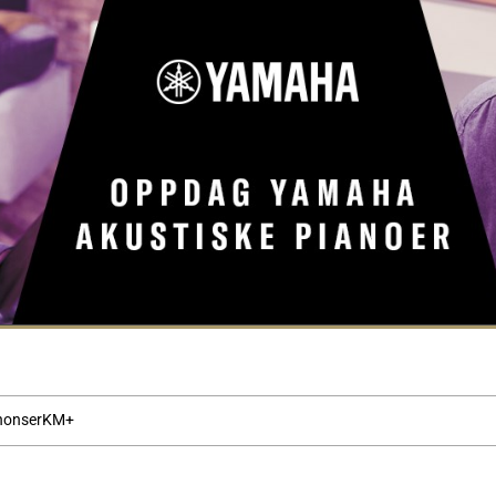
nonser
KM+