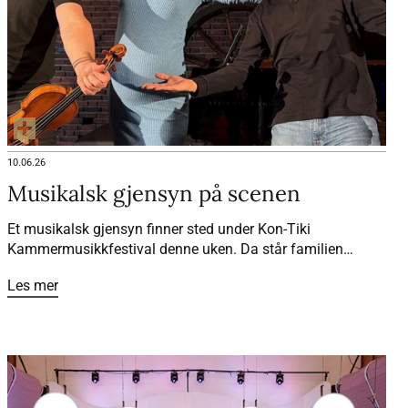
10.06.26
Musikalsk gjensyn på scenen
Et musikalsk gjensyn finner sted under Kon-Tiki
Kammermusikkfestival denne uken. Da står familien
Rybak og familien Coucheron igjen sammen på scenen, 25
Les mer
år etter at et spesielt vennskap startet.