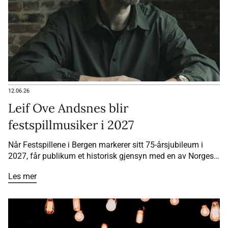
12.06.26
Leif Ove Andsnes blir
festspillmusiker i 2027
Når Festspillene i Bergen markerer sitt 75-årsjubileum i
2027, får publikum et historisk gjensyn med en av Norges
største musikere. Pianist Leif Ove Andsnes blir
Les mer
festspillmusiker for andre gang – som den første i
festivalens historie.