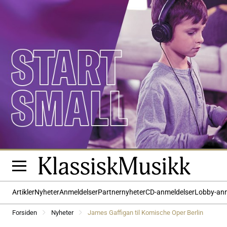
Artikler
Nyheter
Anmeldelser
Partnernyheter
CD-anmeldelser
Lobby-an
Forsiden
Nyheter
James Gaffigan til Komische Oper Berlin