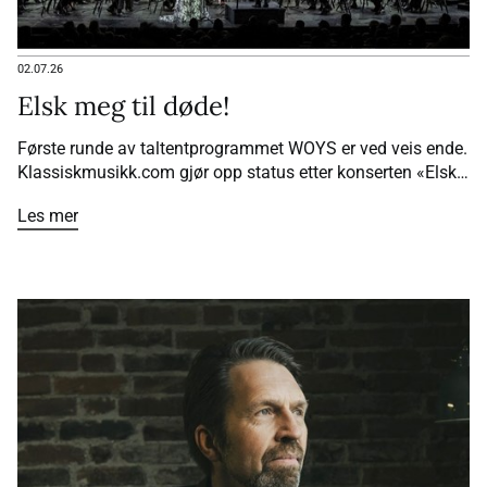
02.07.26
Elsk meg til døde!
Første runde av taltentprogrammet WOYS er ved veis ende.
Klassiskmusikk.com gjør opp status etter konserten «Elsk
meg til døde».
Les mer