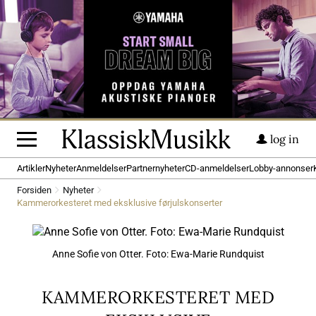
log in
Artikler
Nyheter
Anmeldelser
Partnernyheter
CD-anmeldelser
Lobby-annonser
Forsiden
Nyheter
Kammerorkesteret med eksklusive førjulskonserter
Anne Sofie von Otter. Foto: Ewa-Marie Rundquist
KAMMERORKESTERET MED