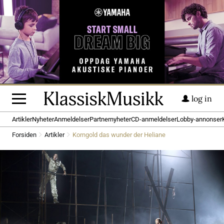
log in
Artikler
Nyheter
Anmeldelser
Partnernyheter
CD-anmeldelser
Lobby-annonser
Forsiden
Artikler
Korngold das wunder der Heliane