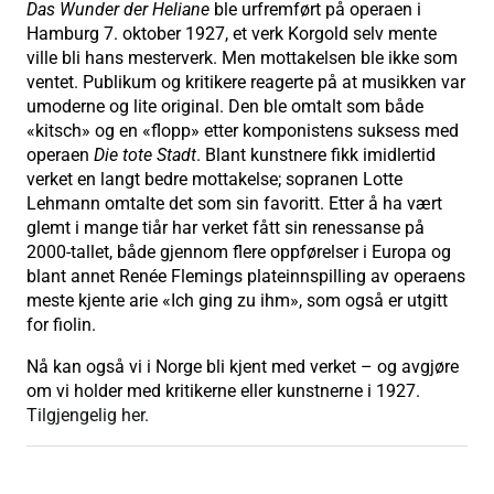
Das Wunder der Heliane
ble urfremført på operaen i
Hamburg 7. oktober 1927, et verk Korgold selv mente
ville bli hans mesterverk. Men mottakelsen ble ikke som
ventet. Publikum og kritikere reagerte på at musikken var
umoderne og lite original. Den ble omtalt som både
«kitsch» og en «flopp» etter komponistens suksess med
operaen
Die tote Stadt
. Blant kunstnere fikk imidlertid
verket en langt bedre mottakelse; sopranen Lotte
Lehmann omtalte det som sin favoritt. Etter å ha vært
glemt i mange tiår har verket fått sin renessanse på
2000-tallet, både gjennom flere oppførelser i Europa og
blant annet Renée Flemings plateinnspilling av operaens
meste kjente arie «Ich ging zu ihm», som også er utgitt
for fiolin.
Nå kan også vi i Norge bli kjent med verket – og avgjøre
om vi holder med kritikerne eller kunstnerne i 1927.
Tilgjengelig her.