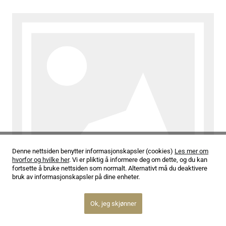
Denne nettsiden benytter informasjonskapsler (cookies)
Les mer om
hvorfor og hvilke her
. Vi er pliktig å informere deg om dette, og du kan
fortsette å bruke nettsiden som normalt. Alternativt må du deaktivere
bruk av informasjonskapsler på dine enheter.
06.06.24
Siste kveld som sjefdirigent
Ok, jeg skjønner
Les mer