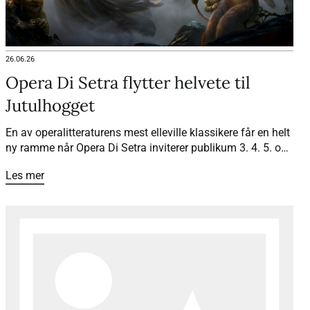
26.06.26
Opera Di Setra flytter helvete til
Jutulhogget
En av operalitteraturens mest elleville klassikere får en helt
ny ramme når Opera Di Setra inviterer publikum 3. 4. 5. og
7. juli til «Orfeus i Underverdenen» sommeren 2026. Med
Les mer
Jutulhogget som underverden, lokale sagn og spektakulær
natur, blir forestillingen en operaopplevelse utenom det
vanlige.