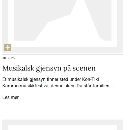
10.06.26
Musikalsk gjensyn på scenen
Et musikalsk gjensyn finner sted under Kon-Tiki
Kammermusikkfestival denne uken. Da står familien
Rybak og familien Coucheron igjen sammen på scenen, 25
Les mer
år etter at et spesielt vennskap startet.