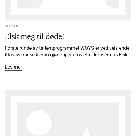
02.07.26
Elsk meg til døde!
Første runde av taltentprogrammet WOYS er ved veis ende.
Klassiskmusikk.com gjør opp status etter konserten «Elsk
meg til døde».
Les mer