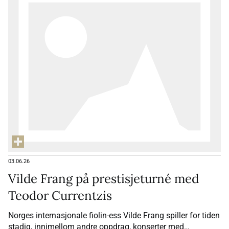
03.06.26
Vilde Frang på prestisjeturné med
Teodor Currentzis
Norges internasjonale fiolin-ess Vilde Frang spiller for tiden
stadig, innimellom andre oppdrag, konserter med