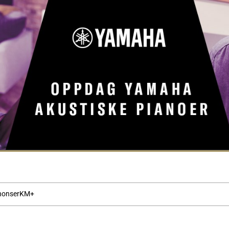
nonser
KM+