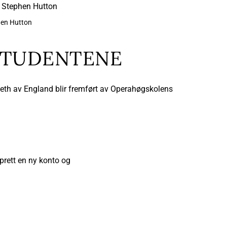
hen Hutton
STUDENTENE
eth av England blir fremført av Operahøgskolens
prett en ny konto og