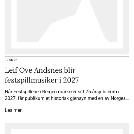
12.06.26
Leif Ove Andsnes blir
festspillmusiker i 2027
Når Festspillene i Bergen markerer sitt 75-årsjubileum i
2027, får publikum et historisk gjensyn med en av Norges
største musikere. Pianist Leif Ove Andsnes blir
Les mer
festspillmusiker for andre gang – som den første i
festivalens historie.