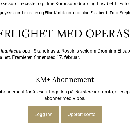
ørlykke som Leicester og Eline Korbi som dronning Elisabet 1. Foto: Step
JÆRLIGHET MED OPERA
Inghilterra
opp i Skandinavia. Rossinis verk om Dronning Elisab
lett. Premieren finner sted 17. februar.
KM+ Abonnement
 abonnement for å leses. Logg inn på eksisterende konto, eller op
abonnér med Vipps.
Logg inn
Opprett konto