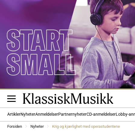
Artikler
Nyheter
Anmeldelser
Partnernyheter
CD-anmeldelser
Lobby-an
Forsiden
Nyheter
Krig og kjærlighet med operastudentene