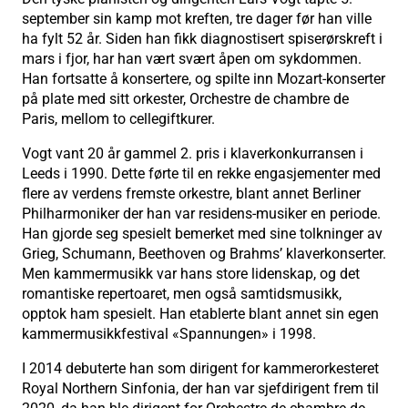
september sin kamp mot kreften, tre dager før han ville
ha fylt 52 år. Siden han fikk diagnostisert spiserørskreft i
mars i fjor, har han vært svært åpen om sykdommen.
Han fortsatte å konsertere, og spilte inn Mozart-konserter
på plate med sitt orkester, Orchestre de chambre de
Paris, mellom to cellegiftkurer.
Vogt vant 20 år gammel 2. pris i klaverkonkurransen i
Leeds i 1990. Dette førte til en rekke engasjementer med
flere av verdens fremste orkestre, blant annet Berliner
Philharmoniker der han var residens-musiker en periode.
Han gjorde seg spesielt bemerket med sine tolkninger av
Grieg, Schumann, Beethoven og Brahms’ klaverkonserter.
Men kammermusikk var hans store lidenskap, og det
romantiske repertoaret, men også samtidsmusikk,
opptok ham spesielt. Han etablerte blant annet sin egen
kammermusikkfestival «Spannungen» i 1998.
I 2014 debuterte han som dirigent for kammerorkesteret
Royal Northern Sinfonia, der han var sjefdirigent frem til