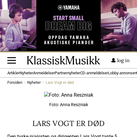
log in
Artikler
Nyheter
Anmeldelser
Partnernyheter
CD-anmeldelser
Lobby-annonser
Forsiden
Nyheter
Lars Vogt er død
Foto: Anna Reszniak
LARS VOGT ER DØD
Den tyske pianisten og dirigenten Lars Vogt tapte 5.